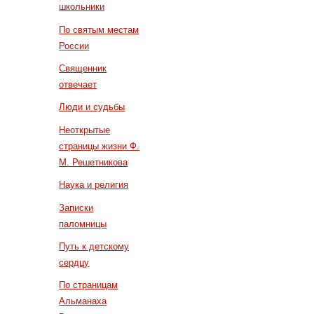
школьники
По святым местам
России
Священник
отвечает
Люди и судьбы
Неоткрытые
страницы жизни Ф.
М. Решетникова
Наука и религия
Записки
паломницы
Путь к детскому
сердцу
По страницам
Альманаха