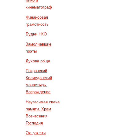
Кино и
кинематограф
Финансовая
грамотность
Будни НКО
Замолчавшие
поэты
Духова роща
Покровский
Колчеданский
монастырь.
Возрождение
Неугасимая свеча
памяти. Храм
Вознесения
Господня
Ох, уж эти