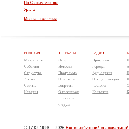
По Святым местам
Урала
Мнение поколения
ЕПАРХИЯ
ТЕЛЕКАНАЛ
РАДИО
Г
Митрополит
Эфир
Программа
Н
События
Новости
передач
А
Структура
Программы
Аудиоархив
Н
Храмы
Ответы на
О радиостанции
Ф
Святые
вопросы
Частоты
О
История
О телеканале
Контакты
К
Контакты
Форум
© 17.02.1999 — 2026
Екатеринбургский епархиальный