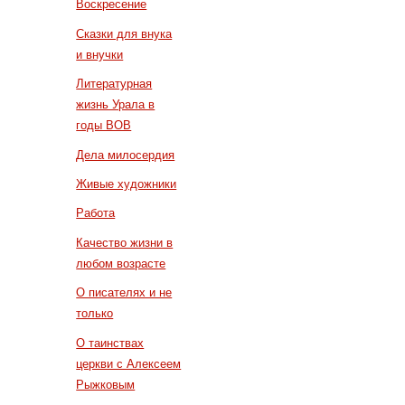
Воскресение
Сказки для внука
и внучки
Литературная
жизнь Урала в
годы ВОВ
Дела милосердия
Живые художники
Работа
Качество жизни в
любом возрасте
О писателях и не
только
О таинствах
церкви с Алексеем
Рыжковым