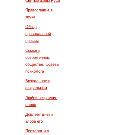
Святые жены Руси
Православие в
звуке
Обзор
православной
прессы
Семья в
современном
обществе. Советы
психолога
Визуальное в
сакральном
Любви негромкие
слова
Довлеет дневи
злоба его
Психолог и я