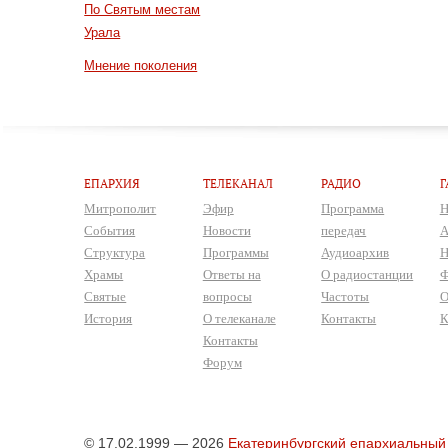
По Святым местам
Урала
Мнение поколения
ЕПАРХИЯ
ТЕЛЕКАНАЛ
РАДИО
Г
Митрополит
Эфир
Программа
Н
События
Новости
передач
А
Структура
Программы
Аудиоархив
Н
Храмы
Ответы на
О радиостанции
Ф
Святые
вопросы
Частоты
О
История
О телеканале
Контакты
К
Контакты
Форум
© 17.02.1999 — 2026
Екатеринбургский епархиальный