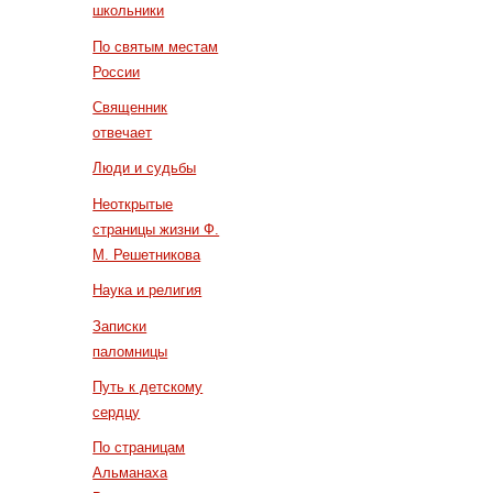
школьники
По святым местам
России
Священник
отвечает
Люди и судьбы
Неоткрытые
страницы жизни Ф.
М. Решетникова
Наука и религия
Записки
паломницы
Путь к детскому
сердцу
По страницам
Альманаха