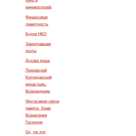
Кино и
кинематограф
Финансовая
грамотность
Будни НКО
Замолчавшие
поэты
Духова роща
Покровский
Колчеданский
монастырь.
Возрождение
Неугасимая свеча
памяти. Храм
Вознесения
Господня
Ох, уж эти