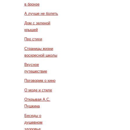
в бронзе
А лучше не болеть
Дом с зеленой
крышей
Про стихи
Страницы жизни
воскресной школы
Вкусное
путешествие
Поговорим о кино
О моде и стиле
Открывая А.С.
Пушкина
Беседы о
душевном
здоровье