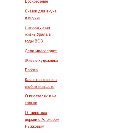
Воскресение
Сказки для внука
и внучки
Литературная
жизнь Урала в
годы ВОВ
Дела милосердия
Живые художники
Работа
Качество жизни в
любом возрасте
О писателях и не
только
О таинствах
церкви с Алексеем
Рыжковым