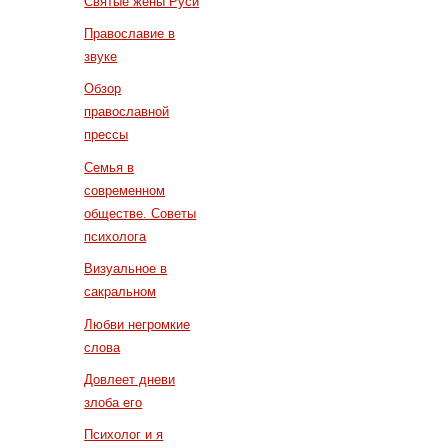
Святые жены Руси
Православие в
звуке
Обзор
православной
прессы
Семья в
современном
обществе. Советы
психолога
Визуальное в
сакральном
Любви негромкие
слова
Довлеет дневи
злоба его
Психолог и я