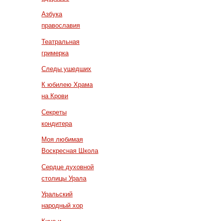
Азбука
православия
Театральная
гримерка
Следы ушедших
К юбилею Храма
на Крови
Секреты
кондитера
Моя любимая
Воскресная Школа
Сердце духовной
столицы Урала
Уральский
народный хор