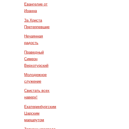
Евангелие от
Иоанна
За Христа
Претерпевшие
Нечаянная
радость
Праведный
Симеон
Верхотурский
Молодежное
служение
Свистать всех
наверх!
Екатеринбургским
Царским
маршрутом