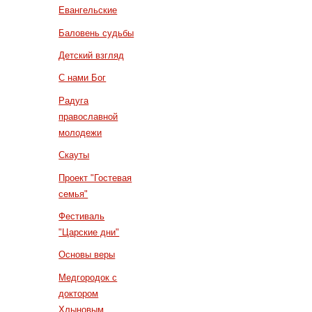
Евангельские
Баловень судьбы
Детский взгляд
С нами Бог
Радуга
православной
молодежи
Скауты
Проект "Гостевая
семья"
Фестиваль
"Царские дни"
Основы веры
Медгородок с
доктором
Хлыновым