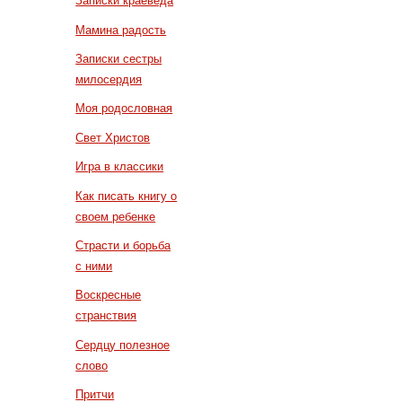
Записки краеведа
Мамина радость
Записки сестры
милосердия
Моя родословная
Свет Христов
Игра в классики
Как писать книгу о
своем ребенке
Страсти и борьба
с ними
Воскресные
странствия
Сердцу полезное
слово
Притчи