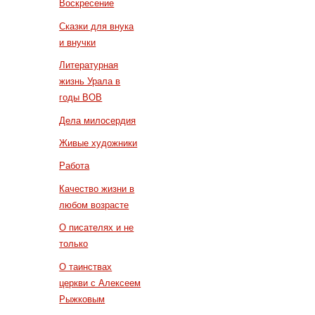
Воскресение
Сказки для внука
и внучки
Литературная
жизнь Урала в
годы ВОВ
Дела милосердия
Живые художники
Работа
Качество жизни в
любом возрасте
О писателях и не
только
О таинствах
церкви с Алексеем
Рыжковым