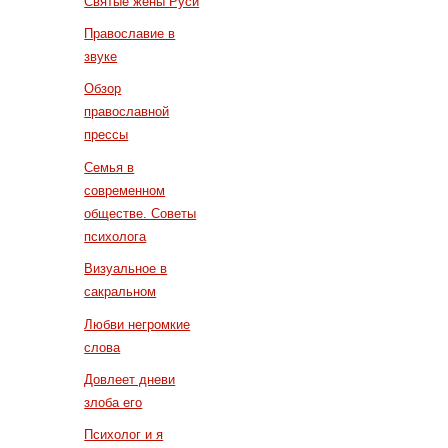
Святые жены Руси
Православие в
звуке
Обзор
православной
прессы
Семья в
современном
обществе. Советы
психолога
Визуальное в
сакральном
Любви негромкие
слова
Довлеет дневи
злоба его
Психолог и я