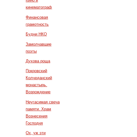
Кино и
кинематограф
Финансовая
грамотность
Будни НКО
Замолчавшие
поэты
Духова роща
Покровский
Колчеданский
монастырь.
Возрождение
Неугасимая свеча
памяти. Храм
Вознесения
Господня
Ох, уж эти