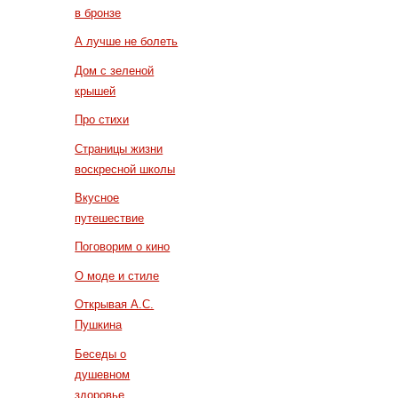
в бронзе
А лучше не болеть
Дом с зеленой
крышей
Про стихи
Страницы жизни
воскресной школы
Вкусное
путешествие
Поговорим о кино
О моде и стиле
Открывая А.С.
Пушкина
Беседы о
душевном
здоровье