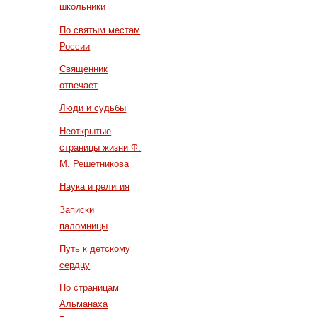
школьники
По святым местам
России
Священник
отвечает
Люди и судьбы
Неоткрытые
страницы жизни Ф.
М. Решетникова
Наука и религия
Записки
паломницы
Путь к детскому
сердцу
По страницам
Альманаха