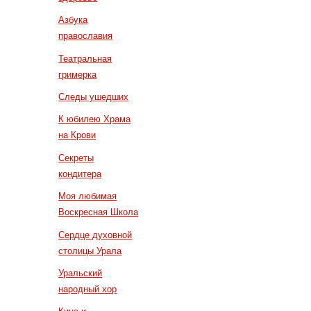
Азбука
православия
Театральная
гримерка
Следы ушедших
К юбилею Храма
на Крови
Секреты
кондитера
Моя любимая
Воскресная Школа
Сердце духовной
столицы Урала
Уральский
народный хор