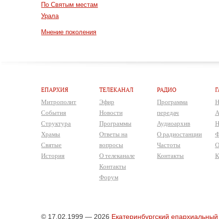
По Святым местам
Урала
Мнение поколения
ЕПАРХИЯ
ТЕЛЕКАНАЛ
РАДИО
Г
Митрополит
Эфир
Программа
Н
События
Новости
передач
А
Структура
Программы
Аудиоархив
Н
Храмы
Ответы на
О радиостанции
Ф
Святые
вопросы
Частоты
О
История
О телеканале
Контакты
К
Контакты
Форум
© 17.02.1999 — 2026
Екатеринбургский епархиальный