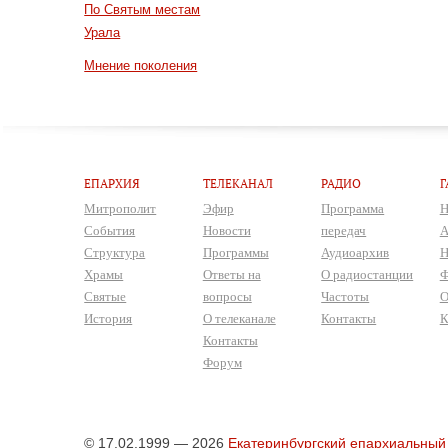
По Святым местам
Урала
Мнение поколения
ЕПАРХИЯ
ТЕЛЕКАНАЛ
РАДИО
Г
Митрополит
Эфир
Программа
Н
События
Новости
передач
А
Структура
Программы
Аудиоархив
Н
Храмы
Ответы на
О радиостанции
Ф
Святые
вопросы
Частоты
О
История
О телеканале
Контакты
К
Контакты
Форум
© 17.02.1999 — 2026
Екатеринбургский епархиальный