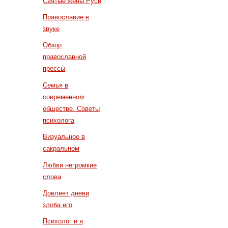
Святые жены Руси
Православие в
звуке
Обзор
православной
прессы
Семья в
современном
обществе. Советы
психолога
Визуальное в
сакральном
Любви негромкие
слова
Довлеет дневи
злоба его
Психолог и я