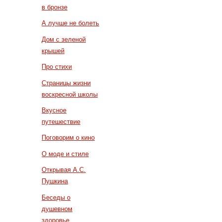
в бронзе
А лучше не болеть
Дом с зеленой
крышей
Про стихи
Страницы жизни
воскресной школы
Вкусное
путешествие
Поговорим о кино
О моде и стиле
Открывая А.С.
Пушкина
Беседы о
душевном
здоровье