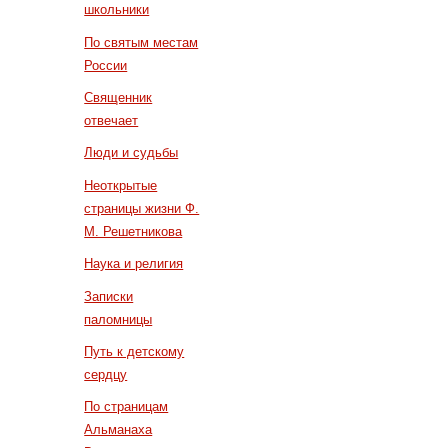
школьники
По святым местам
России
Священник
отвечает
Люди и судьбы
Неоткрытые
страницы жизни Ф.
М. Решетникова
Наука и религия
Записки
паломницы
Путь к детскому
сердцу
По страницам
Альманаха