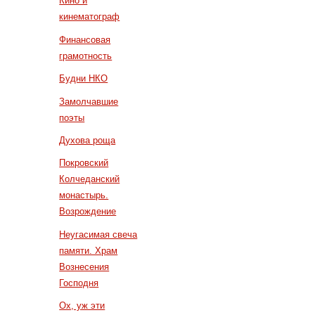
Кино и
кинематограф
Финансовая
грамотность
Будни НКО
Замолчавшие
поэты
Духова роща
Покровский
Колчеданский
монастырь.
Возрождение
Неугасимая свеча
памяти. Храм
Вознесения
Господня
Ох, уж эти