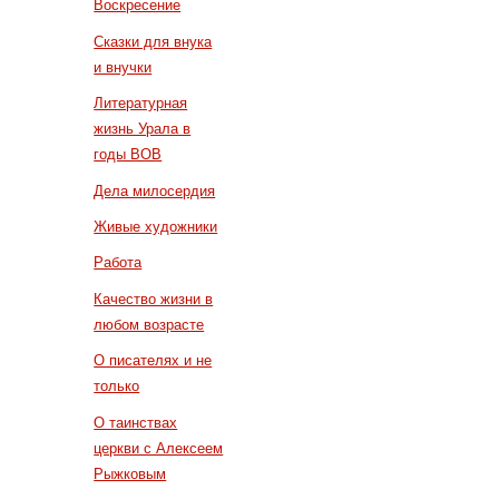
Воскресение
Сказки для внука
и внучки
Литературная
жизнь Урала в
годы ВОВ
Дела милосердия
Живые художники
Работа
Качество жизни в
любом возрасте
О писателях и не
только
О таинствах
церкви с Алексеем
Рыжковым