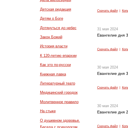
Детская редакция
Скачать файл
|
Коп
Детям о Боге
Дотянуться до небес
31 мая 2024
Евангелие дня 3
Закон Божий
История власти
Скачать файл
|
Коп
К 120-летию епархии
Как это по-русски
30 мая 2024
Евангелие дня 3
Книжная лавка
Литературный театр
Скачать файл
|
Коп
Медицинский городок
Молитвенное правило
30 мая 2024
На стыке
Евангелие дня 2
О душевном здоровье.
Скачать файл
|
Коп
Беседа с психологом