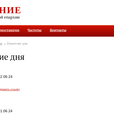
НИЕ
ой епархии
диостанции
Частоты
Контакты
ив
→ Евангелие дня
ие дня
2.06.24
ировать ссылку
1.06.24