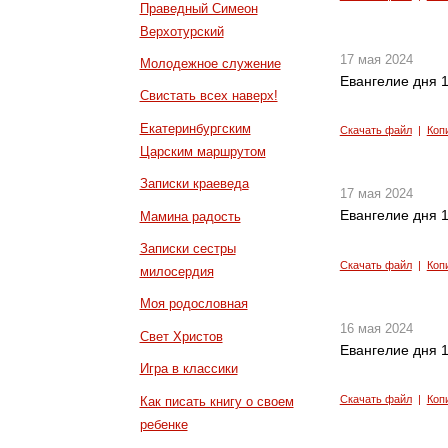
Праведный Симеон
Верхотурский
17 мая 2024
Молодежное служение
Евангелие дня 1
Свистать всех наверх!
Екатеринбургским
Скачать файл
|
Коп
Царским маршрутом
Записки краеведа
17 мая 2024
Евангелие дня 1
Мамина радость
Записки сестры
Скачать файл
|
Коп
милосердия
Моя родословная
16 мая 2024
Свет Христов
Евангелие дня 1
Игра в классики
Скачать файл
|
Коп
Как писать книгу о своем
ребенке