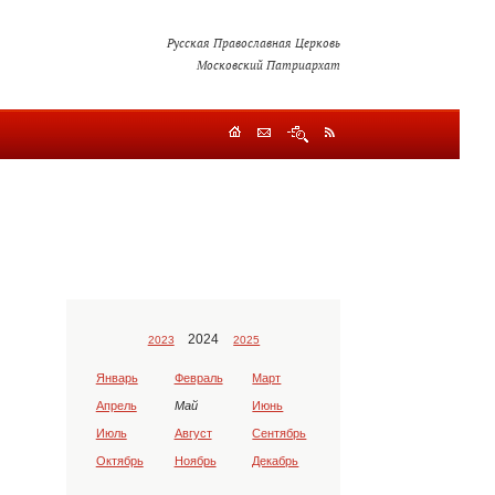
Русская Православная Церковь
Московский Патриархат
2024
2023
2025
Январь
Февраль
Март
Апрель
Май
Июнь
Июль
Август
Сентябрь
Октябрь
Ноябрь
Декабрь