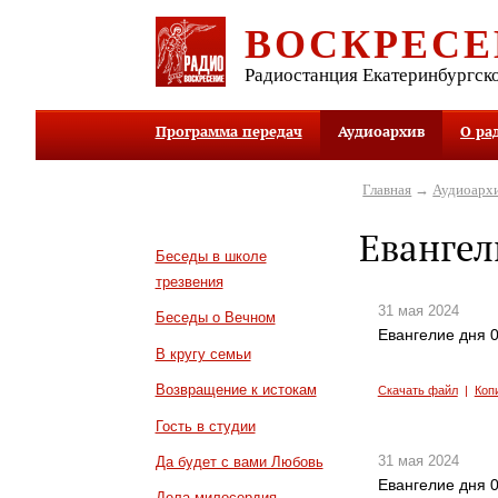
ВОСКРЕСЕ
Радиостанция Екатеринбургск
Программа передач
Аудиоархив
О ра
Главная
→
Аудиоарх
Евангел
Беседы в школе
трезвения
31 мая 2024
Беседы о Вечном
Евангелие дня 0
В кругу семьи
Возвращение к истокам
Скачать файл
|
Коп
Гость в студии
31 мая 2024
Да будет с вами Любовь
Евангелие дня 0
Дела милосердия