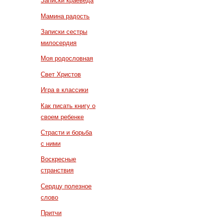
Записки краеведа
Мамина радость
Записки сестры
милосердия
Моя родословная
Свет Христов
Игра в классики
Как писать книгу о
своем ребенке
Страсти и борьба
с ними
Воскресные
странствия
Сердцу полезное
слово
Притчи