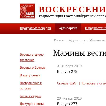
ВОСКРЕСЕН
Радиостанция Екатеринбургской епар
Программа передач
Аудиоархив
О радиостан
Главная
→
Аудиоархив
→ Мамины вес
Мамины вест
Беседы в школе
трезвения
31 января 2019
Беседы о Вечном
Выпуск 278
В кругу семьи
Возвращение к
Скачать файл
|
Копировать ссы
истокам
Гость в студии
29 января 2019
Выпуск 277
Да будет с вами