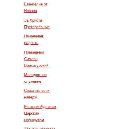
Евангелие от
Иоанна
За Христа
Претерпевшие
Нечаянная
радость
Праведный
Симеон
Верхотурский
Молодежное
служение
Свистать всех
наверх!
Екатеринбургским
Царским
маршрутом