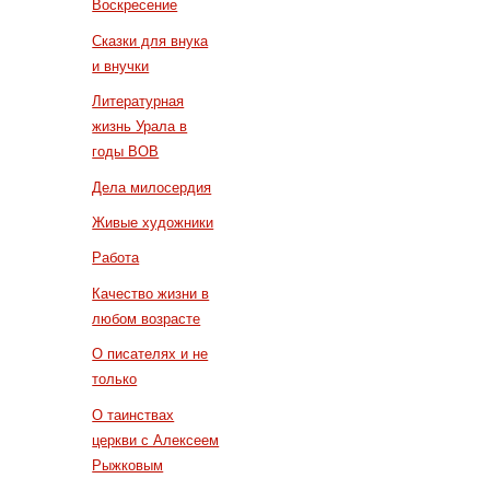
Воскресение
Сказки для внука
и внучки
Литературная
жизнь Урала в
годы ВОВ
Дела милосердия
Живые художники
Работа
Качество жизни в
любом возрасте
О писателях и не
только
О таинствах
церкви с Алексеем
Рыжковым