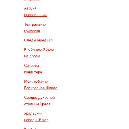
Азбука
православия
Театральная
гримерка
Следы ушедших
К юбилею Храма
на Крови
Секреты
кондитера
Моя любимая
Воскресная Школа
Сердце духовной
столицы Урала
Уральский
народный хор