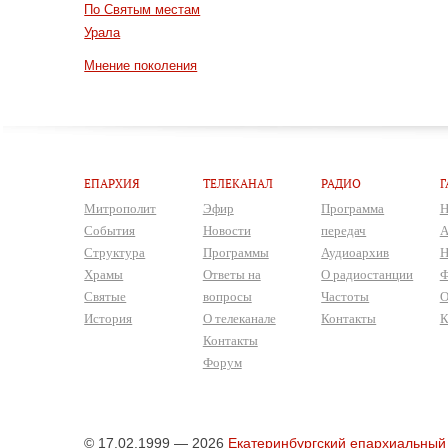
По Святым местам
Урала
Мнение поколения
ЕПАРХИЯ
ТЕЛЕКАНАЛ
РАДИО
Г
Митрополит
Эфир
Программа
Н
События
Новости
передач
А
Структура
Программы
Аудиоархив
Н
Храмы
Ответы на
О радиостанции
Ф
Святые
вопросы
Частоты
О
История
О телеканале
Контакты
К
Контакты
Форум
© 17.02.1999 — 2026
Екатеринбургский епархиальный