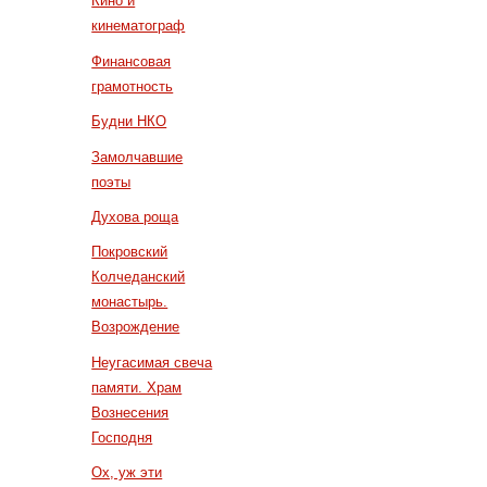
Кино и
кинематограф
Финансовая
грамотность
Будни НКО
Замолчавшие
поэты
Духова роща
Покровский
Колчеданский
монастырь.
Возрождение
Неугасимая свеча
памяти. Храм
Вознесения
Господня
Ох, уж эти