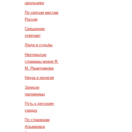
школьники
По святым местам
России
Священник
отвечает
Люди и судьбы
Неоткрытые
страницы жизни Ф.
М. Решетникова
Наука и религия
Записки
паломницы
Путь к детскому
сердцу
По страницам
Альманаха