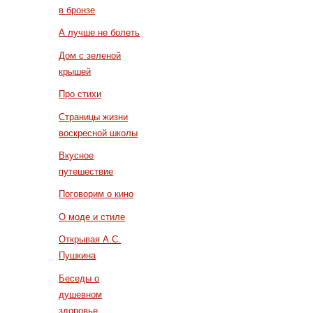
в бронзе
А лучше не болеть
Дом с зеленой
крышей
Про стихи
Страницы жизни
воскресной школы
Вкусное
путешествие
Поговорим о кино
О моде и стиле
Открывая А.С.
Пушкина
Беседы о
душевном
здоровье