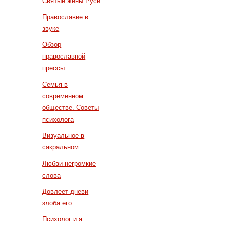
Святые жены Руси
Православие в
звуке
Обзор
православной
прессы
Семья в
современном
обществе. Советы
психолога
Визуальное в
сакральном
Любви негромкие
слова
Довлеет дневи
злоба его
Психолог и я