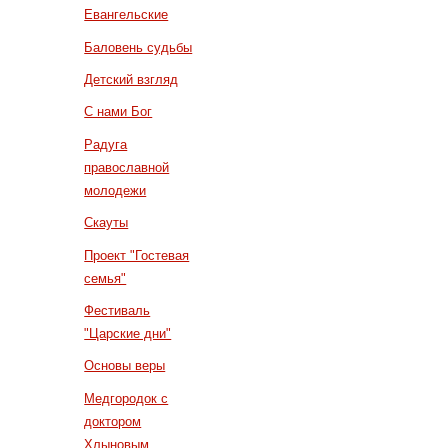
Евангельские
Баловень судьбы
Детский взгляд
С нами Бог
Радуга
православной
молодежи
Скауты
Проект "Гостевая
семья"
Фестиваль
"Царские дни"
Основы веры
Медгородок с
доктором
Хлыновым