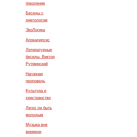
поколение
Беседы с
диетологом
ЭкоЛогика
Апокалипсис
Литературные
беседы. Виктор
Рутминский
Нагорная
проповедь
Культура и
христианство
Легко ли быть
молодым
Музыка вне
времени