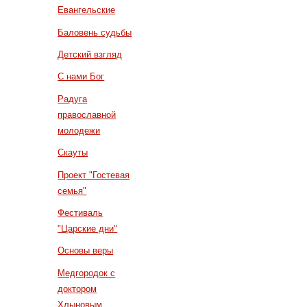
Евангельские
Баловень судьбы
Детский взгляд
С нами Бог
Радуга
православной
молодежи
Скауты
Проект "Гостевая
семья"
Фестиваль
"Царские дни"
Основы веры
Медгородок с
доктором
Хлыновым