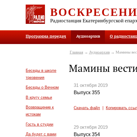
ВОСКРЕСЕН
Радиостанция Екатеринбургской епар
Программа передач
Аудиоархив
О радиостан
Главная
→
Аудиоархив
→ Мамины вес
Мамины вест
Беседы в школе
трезвения
31 октября 2019
Беседы о Вечном
Выпуск 355
В кругу семьи
Возвращение к
Скачать файл
|
Копировать ссы
истокам
Гость в студии
29 октября 2019
Выпуск 354
Да будет с вами