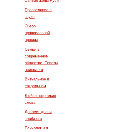
Святые жены Руси
Православие в
звуке
Обзор
православной
прессы
Семья в
современном
обществе. Советы
психолога
Визуальное в
сакральном
Любви негромкие
слова
Довлеет дневи
злоба его
Психолог и я