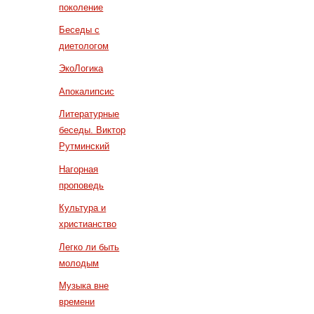
поколение
Беседы с
диетологом
ЭкоЛогика
Апокалипсис
Литературные
беседы. Виктор
Рутминский
Нагорная
проповедь
Культура и
христианство
Легко ли быть
молодым
Музыка вне
времени