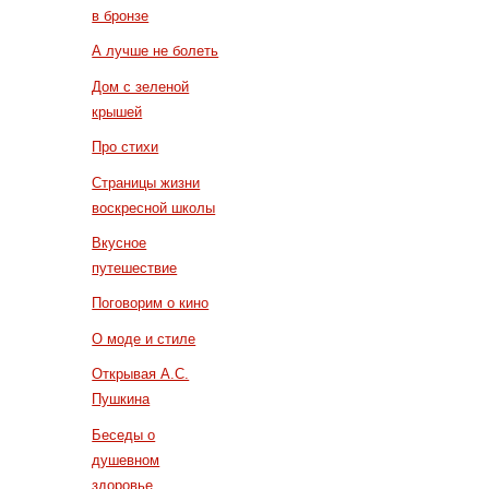
в бронзе
А лучше не болеть
Дом с зеленой
крышей
Про стихи
Страницы жизни
воскресной школы
Вкусное
путешествие
Поговорим о кино
О моде и стиле
Открывая А.С.
Пушкина
Беседы о
душевном
здоровье