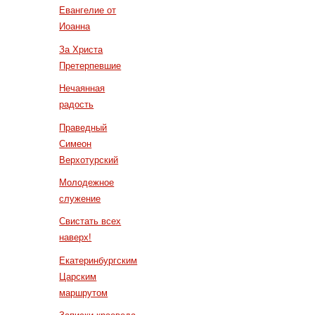
Евангелие от
Иоанна
За Христа
Претерпевшие
Нечаянная
радость
Праведный
Симеон
Верхотурский
Молодежное
служение
Свистать всех
наверх!
Екатеринбургским
Царским
маршрутом