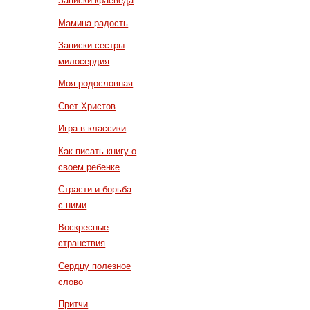
Записки краеведа
Мамина радость
Записки сестры
милосердия
Моя родословная
Свет Христов
Игра в классики
Как писать книгу о
своем ребенке
Страсти и борьба
с ними
Воскресные
странствия
Сердцу полезное
слово
Притчи