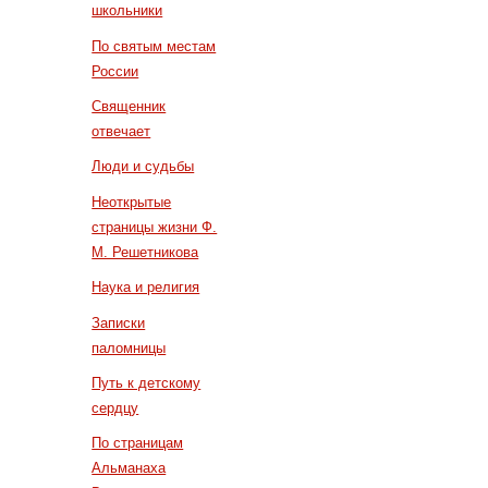
школьники
По святым местам
России
Священник
отвечает
Люди и судьбы
Неоткрытые
страницы жизни Ф.
М. Решетникова
Наука и религия
Записки
паломницы
Путь к детскому
сердцу
По страницам
Альманаха