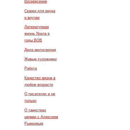
Воскресение
Сказки для внука
и внучки
Литературная
жизнь Урала в
годы ВОВ
Дела милосердия
Живые художники
Работа
Качество жизни в
любом возрасте
О писателях и не
только
О таинствах
церкви с Алексеем
Рыжковым