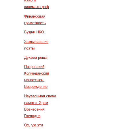
Кино и
кинематограф
Финансовая
грамотность
Будни НКО
Замолчавшие
поэты
Духова роща
Покровский
Колчеданский
монастырь.
Возрождение
Неугасимая свеча
памяти. Храм
Вознесения
Господня
Ох, уж эти