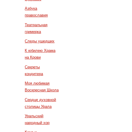
Азбука
православия
Театральная
гримерка
Следы ушедших
К юбилею Храма
на Крови
Секреты
кондитера
Моя любимая
Воскресная Школа
Сердце духовной
столицы Урала
Уральский
народный хор