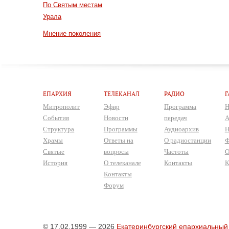
По Святым местам
Урала
Мнение поколения
ЕПАРХИЯ
ТЕЛЕКАНАЛ
РАДИО
Г
Митрополит
Эфир
Программа
Н
События
Новости
передач
А
Структура
Программы
Аудиоархив
Н
Храмы
Ответы на
О радиостанции
Ф
Святые
вопросы
Частоты
О
История
О телеканале
Контакты
К
Контакты
Форум
© 17.02.1999 — 2026
Екатеринбургский епархиальный