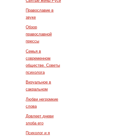
Святые жены Руси
Православие в
звуке
Обзор
православной
прессы
Семья в
современном
обществе. Советы
психолога
Визуальное в
сакральном
Любви негромкие
слова
Довлеет дневи
злоба его
Психолог и я