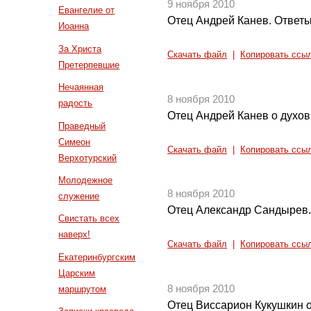
9 ноября 2010
Евангелие от
Отец Андрей Канев. Ответы
Иоанна
За Христа
Скачать файл
|
Копировать ссы
Претерпевшие
Нечаянная
8 ноября 2010
радость
Отец Андрей Канев о духо
Праведный
Симеон
Скачать файл
|
Копировать ссы
Верхотурский
Молодежное
8 ноября 2010
служение
Отец Александр Сандырев.
Свистать всех
наверх!
Скачать файл
|
Копировать ссы
Екатеринбургским
Царским
8 ноября 2010
маршрутом
Отец Виссарион Кукушкин о