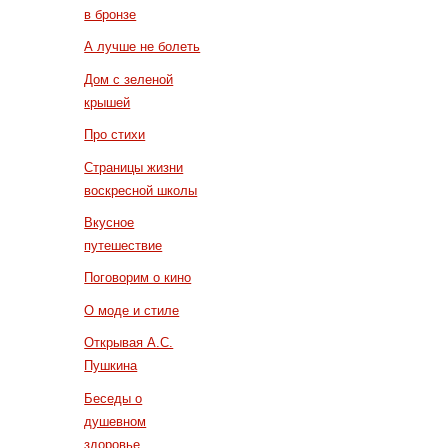
в бронзе
А лучше не болеть
Дом с зеленой
крышей
Про стихи
Страницы жизни
воскресной школы
Вкусное
путешествие
Поговорим о кино
О моде и стиле
Открывая А.С.
Пушкина
Беседы о
душевном
здоровье