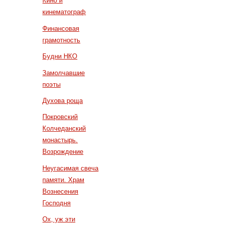
Кино и
кинематограф
Финансовая
грамотность
Будни НКО
Замолчавшие
поэты
Духова роща
Покровский
Колчеданский
монастырь.
Возрождение
Неугасимая свеча
памяти. Храм
Вознесения
Господня
Ох, уж эти