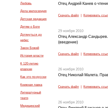
Отец Андрей Канев о чтени
Любовь
Дела милосердия
Скачать файл
|
Копировать ссы
Детская редакция
Детям о Боге
29 ноября 2010
Дотянуться до
Отец Александр Сандырев. 
небес
(введение)
Закон Божий
Скачать файл
|
Копировать ссы
История власти
К 120-летию
епархии
26 ноября 2010
Отец Николай Малета. Прав
Как это по-русски
Книжная лавка
Скачать файл
|
Копировать ссы
Литературный
театр
26 ноября 2010
Медицинский
Отец Дмитрий Бажанов о з