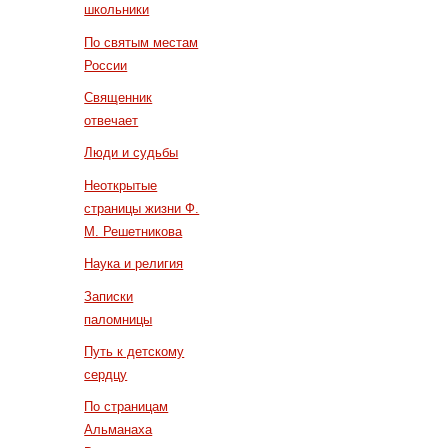
школьники
По святым местам
России
Священник
отвечает
Люди и судьбы
Неоткрытые
страницы жизни Ф.
М. Решетникова
Наука и религия
Записки
паломницы
Путь к детскому
сердцу
По страницам
Альманаха