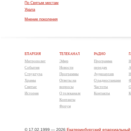
По Святым местам
Урала
Мнение поколения
ЕПАРХИЯ
ТЕЛЕКАНАЛ
РАДИО
Г
Митрополит
Эфир
Программа
Н
События
Новости
передач
А
Структура
Программы
Аудиоархив
Н
Храмы
Ответы на
О радиостанции
Ф
Святые
вопросы
Частоты
О
История
О телеканале
Контакты
К
Контакты
Форум
© 17.02.1999 — 2026
Екатеринбургский епархиальный