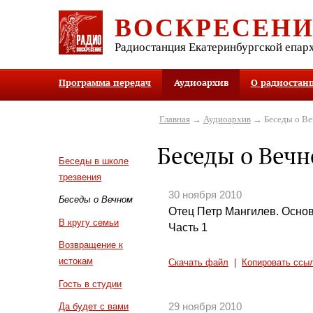
ВОСКРЕСЕН
Радиостанция Екатеринбургской епар
Программа передач
Аудиоархив
О радиостан
Главная
→
Аудиоархив
→ Беседы о В
Беседы о Веч
Беседы в школе
трезвения
30 ноября 2010
Беседы о Вечном
Отец Петр Мангилев. Осно
В кругу семьи
Часть 1
Возвращение к
истокам
Скачать файл
|
Копировать ссы
Гость в студии
29 ноября 2010
Да будет с вами