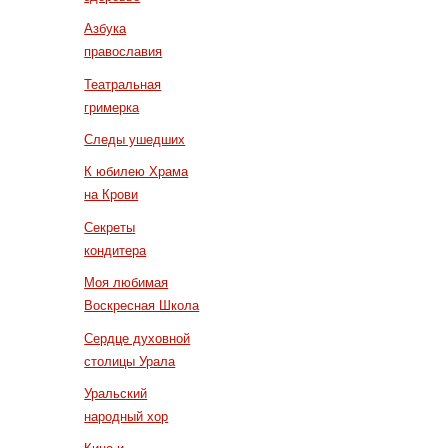
Азбука
православия
Театральная
гримерка
Следы ушедших
К юбилею Храма
на Крови
Секреты
кондитера
Моя любимая
Воскресная Школа
Сердце духовной
столицы Урала
Уральский
народный хор