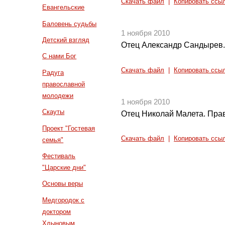
Скачать файл
|
Копировать ссы
Евангельские
Баловень судьбы
1 ноября 2010
Детский взгляд
Отец Александр Сандырев.
С нами Бог
Скачать файл
|
Копировать ссы
Радуга
православной
молодежи
1 ноября 2010
Скауты
Отец Николай Малета. Прав
Проект "Гостевая
Скачать файл
|
Копировать ссы
семья"
Фестиваль
"Царские дни"
Основы веры
Медгородок с
доктором
Хлыновым