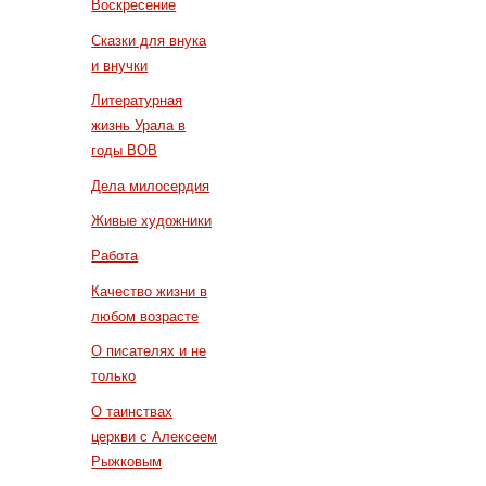
Воскресение
Сказки для внука
и внучки
Литературная
жизнь Урала в
годы ВОВ
Дела милосердия
Живые художники
Работа
Качество жизни в
любом возрасте
О писателях и не
только
О таинствах
церкви с Алексеем
Рыжковым