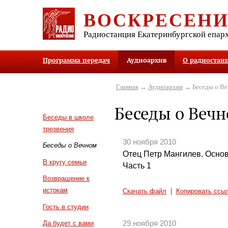
ВОСКРЕСЕН
Радиостанция Екатеринбургской епар
Программа передач
Аудиоархив
О радиостан
Главная
→
Аудиоархив
→ Беседы о В
Беседы о Веч
Беседы в школе
трезвения
30 ноября 2010
Беседы о Вечном
Отец Петр Мангилев. Осно
В кругу семьи
Часть 1
Возвращение к
истокам
Скачать файл
|
Копировать ссы
Гость в студии
29 ноября 2010
Да будет с вами