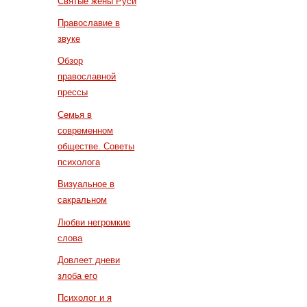
Святые жены Руси
Православие в
звуке
Обзор
православной
прессы
Семья в
современном
обществе. Советы
психолога
Визуальное в
сакральном
Любви негромкие
слова
Довлеет дневи
злоба его
Психолог и я