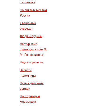
школьники
По святым местам
России
Священник
отвечает
Люди и судьбы
Неоткрытые
страницы жизни Ф.
М. Решетникова
Наука и религия
Записки
паломницы
Путь к детскому
сердцу
По страницам
Альманаха