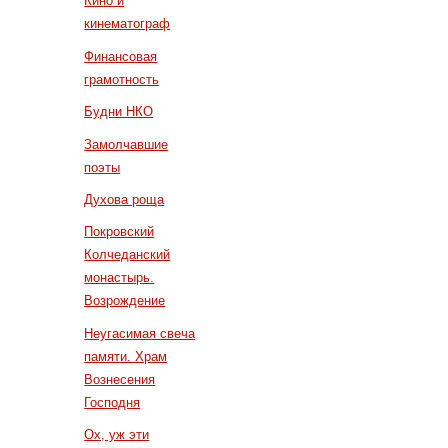
Кино и
кинематограф
Финансовая
грамотность
Будни НКО
Замолчавшие
поэты
Духова роща
Покровский
Колчеданский
монастырь.
Возрождение
Неугасимая свеча
памяти. Храм
Вознесения
Господня
Ох, уж эти