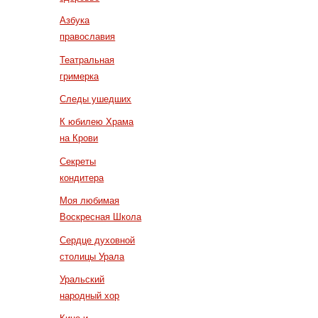
Азбука
православия
Театральная
гримерка
Следы ушедших
К юбилею Храма
на Крови
Секреты
кондитера
Моя любимая
Воскресная Школа
Сердце духовной
столицы Урала
Уральский
народный хор