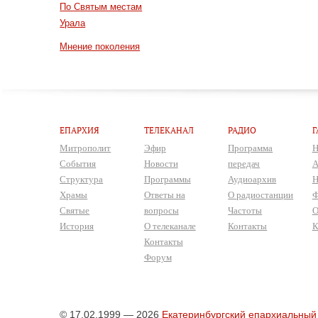
По Святым местам
Урала
Мнение поколения
ЕПАРХИЯ
ТЕЛЕКАНАЛ
РАДИО
Г
Митрополит
Эфир
Программа
Н
События
Новости
передач
А
Структура
Программы
Аудиоархив
Н
Храмы
Ответы на
О радиостанции
Ф
Святые
вопросы
Частоты
О
История
О телеканале
Контакты
К
Контакты
Форум
© 17.02.1999 — 2026
Екатеринбургский епархиальный