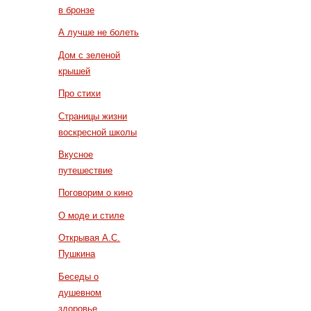
в бронзе
А лучше не болеть
Дом с зеленой
крышей
Про стихи
Страницы жизни
воскресной школы
Вкусное
путешествие
Поговорим о кино
О моде и стиле
Открывая А.С.
Пушкина
Беседы о
душевном
здоровье