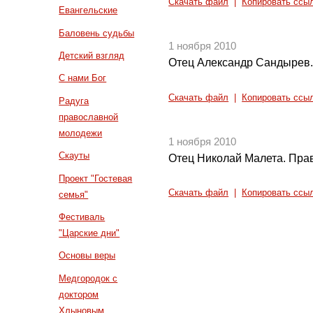
Скачать файл
|
Копировать ссы
Евангельские
Баловень судьбы
1 ноября 2010
Детский взгляд
Отец Александр Сандырев.
С нами Бог
Скачать файл
|
Копировать ссы
Радуга
православной
молодежи
1 ноября 2010
Скауты
Отец Николай Малета. Прав
Проект "Гостевая
Скачать файл
|
Копировать ссы
семья"
Фестиваль
"Царские дни"
Основы веры
Медгородок с
доктором
Хлыновым