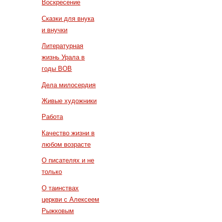
Воскресение
Сказки для внука
и внучки
Литературная
жизнь Урала в
годы ВОВ
Дела милосердия
Живые художники
Работа
Качество жизни в
любом возрасте
О писателях и не
только
О таинствах
церкви с Алексеем
Рыжковым