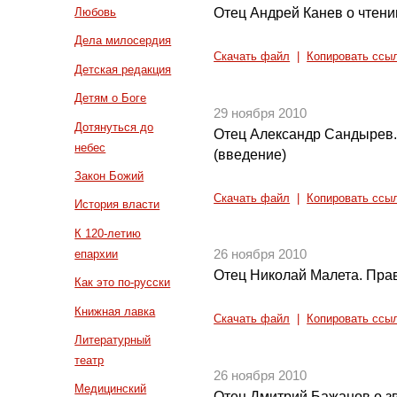
Отец Андрей Канев о чтени
Любовь
Дела милосердия
Скачать файл
|
Копировать ссы
Детская редакция
Детям о Боге
29 ноября 2010
Дотянуться до
Отец Александр Сандырев. 
небес
(введение)
Закон Божий
Скачать файл
|
Копировать ссы
История власти
К 120-летию
епархии
26 ноября 2010
Отец Николай Малета. Прав
Как это по-русски
Книжная лавка
Скачать файл
|
Копировать ссы
Литературный
театр
26 ноября 2010
Медицинский
Отец Дмитрий Бажанов о з