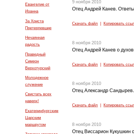
9 ноября 2010
Евангелие от
Отец Андрей Канев. Ответы
Иоанна
За Христа
Скачать файл
|
Копировать ссы
Претерпевшие
Нечаянная
8 ноября 2010
радость
Отец Андрей Канев о духо
Праведный
Симеон
Скачать файл
|
Копировать ссы
Верхотурский
Молодежное
8 ноября 2010
служение
Отец Александр Сандырев.
Свистать всех
наверх!
Скачать файл
|
Копировать ссы
Екатеринбургским
Царским
8 ноября 2010
маршрутом
Отец Виссарион Кукушкин о