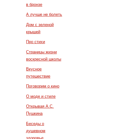
в бронзе
А лучше не болеть
Дом с зеленой
крышей
Про стихи
Страницы жизни
воскресной школы
Вкусное
путешествие
Поговорим о кино
О моде и стиле
Открывая А.С.
Пушкина
Беседы о
душевном
здоровье