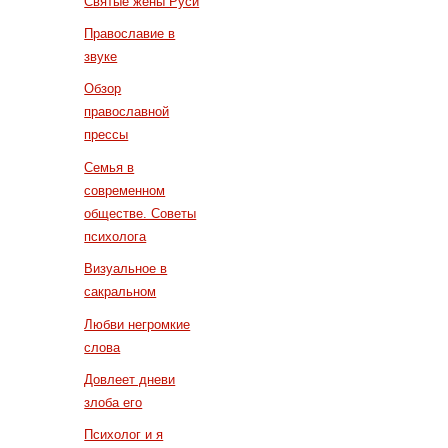
Святые жены Руси
Православие в
звуке
Обзор
православной
прессы
Семья в
современном
обществе. Советы
психолога
Визуальное в
сакральном
Любви негромкие
слова
Довлеет дневи
злоба его
Психолог и я