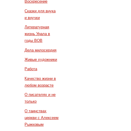
Воскресение
Сказки для внука
и внучки
Литературная
жизнь Урала в
годы ВОВ
Дела милосердия
Живые художники
Работа
Качество жизни в
любом возрасте
О писателях и не
только
О таинствах
церкви с Алексеем
Рыжковым