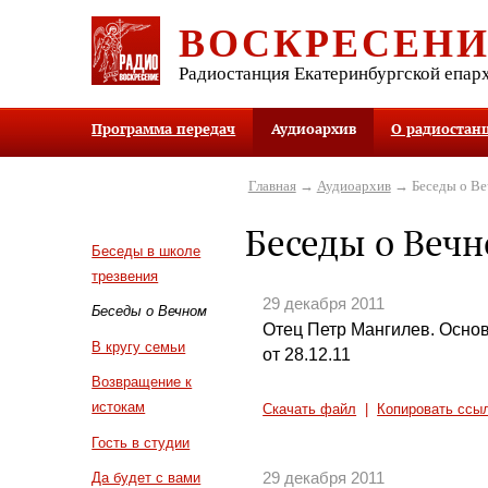
ВОСКРЕСЕН
Радиостанция Екатеринбургской епар
Программа передач
Аудиоархив
О радиостан
Главная
→
Аудиоархив
→ Беседы о В
Беседы о Веч
Беседы в школе
трезвения
29 декабря 2011
Беседы о Вечном
Отец Петр Мангилев. Осно
В кругу семьи
от 28.12.11
Возвращение к
истокам
Скачать файл
|
Копировать ссы
Гость в студии
29 декабря 2011
Да будет с вами