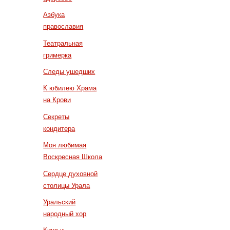
Азбука
православия
Театральная
гримерка
Следы ушедших
К юбилею Храма
на Крови
Секреты
кондитера
Моя любимая
Воскресная Школа
Сердце духовной
столицы Урала
Уральский
народный хор