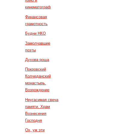
Кино и
кинематограф
Финансовая
грамотность
Будни НКО
Замолчавшие
поэты
Духова роща
Покровский
Колчеданский
монастырь.
Возрождение
Неугасимая свеча
памяти. Храм
Вознесения
Господня
Ох, уж эти