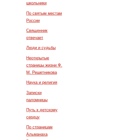
школьники
По святым местам
России
Священник
отвечает
Люди и судьбы
Неоткрытые
страницы жизни Ф.
М. Решетникова
Наука и религия
Записки
паломницы
Путь к детскому
сердцу
По страницам
Альманаха