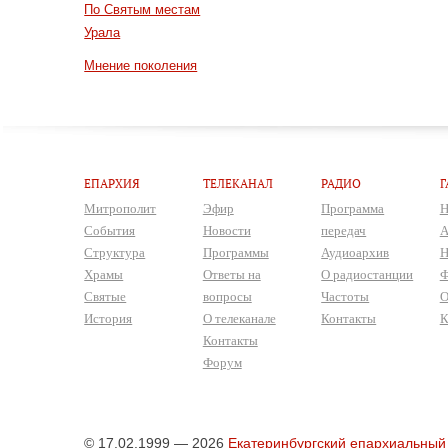
По Святым местам
Урала
Мнение поколения
ЕПАРХИЯ
ТЕЛЕКАНАЛ
РАДИО
Г
Митрополит
Эфир
Программа
Н
События
Новости
передач
А
Структура
Программы
Аудиоархив
Н
Храмы
Ответы на
О радиостанции
Ф
Святые
вопросы
Частоты
О
История
О телеканале
Контакты
К
Контакты
Форум
© 17.02.1999 — 2026
Екатеринбургский епархиальный