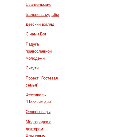
Евангельские
Баловень судьбы
Детский взгляд
С нами Бог
Радуга
православной
молодежи
Скауты
Проект "Гостевая
семья"
Фестиваль
"Царские дни"
Основы веры
Медгородок с
доктором
Хлыновым