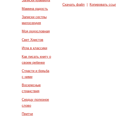
Записки краеведа
Скачать файл
|
Копировать ссы
Мамина радость
Записки сестры
милосердия
Моя родословная
Свет Христов
Игра в классики
Как писать книгу о
своем ребенке
Страсти и борьба
с ними
Воскресные
странствия
Сердцу полезное
слово
Притчи