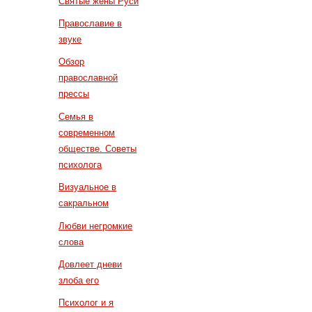
Святые жены Руси
Православие в
звуке
Обзор
православной
прессы
Семья в
современном
обществе. Советы
психолога
Визуальное в
сакральном
Любви негромкие
слова
Довлеет дневи
злоба его
Психолог и я