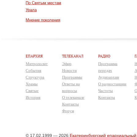
По Святым местам
Урала
Мнение поколения
ЕПАРХИЯ
ТЕЛЕКАНАЛ
РАДИО
Г
Митрополит
Эфир
Программа
Н
События
Новости
передач
А
Структура
Программы
Аудиоархив
Н
Храмы
Ответы на
О радиостанции
Ф
Святые
вопросы
Частоты
О
История
О телеканале
Контакты
К
Контакты
Форум
© 17.02.1999 — 2026
Екатеринбургский епархиальный