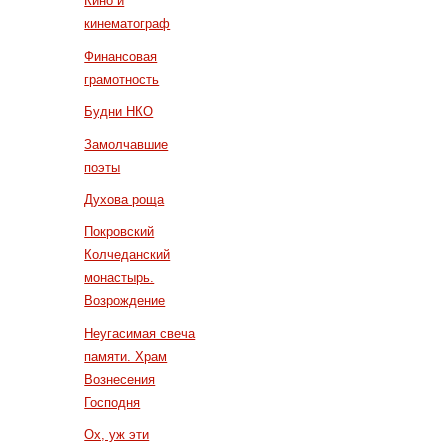
Кино и
кинематограф
Финансовая
грамотность
Будни НКО
Замолчавшие
поэты
Духова роща
Покровский
Колчеданский
монастырь.
Возрождение
Неугасимая свеча
памяти. Храм
Вознесения
Господня
Ох, уж эти