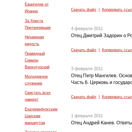
Евангелие от
Скачать файл
|
Копировать ссы
Иоанна
За Христа
Претерпевшие
4 февраля 2011
Отец Дмитрий Задорин о Р
Нечаянная
радость
Скачать файл
|
Копировать ссы
Праведный
Симеон
Верхотурский
3 февраля 2011
Отец Петр Мангилев. Осно
Молодежное
Часть 6. Церковь и государ
служение
Свистать всех
Скачать файл
|
Копировать ссы
наверх!
Екатеринбургским
1 февраля 2011
Царским
Отец Андрей Канев. Ответы
маршрутом