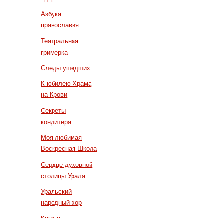
Азбука
православия
Театральная
гримерка
Следы ушедших
К юбилею Храма
на Крови
Секреты
кондитера
Моя любимая
Воскресная Школа
Сердце духовной
столицы Урала
Уральский
народный хор