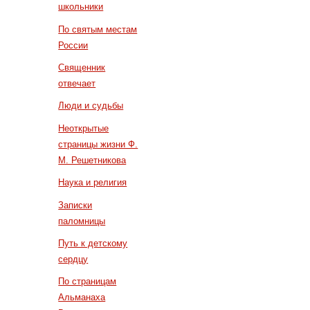
школьники
По святым местам
России
Священник
отвечает
Люди и судьбы
Неоткрытые
страницы жизни Ф.
М. Решетникова
Наука и религия
Записки
паломницы
Путь к детскому
сердцу
По страницам
Альманаха