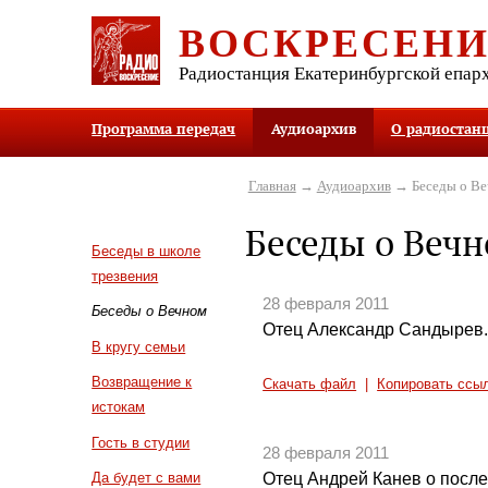
ВОСКРЕСЕН
Радиостанция Екатеринбургской епар
Программа передач
Аудиоархив
О радиостан
Главная
→
Аудиоархив
→ Беседы о В
Беседы о Веч
Беседы в школе
трезвения
28 февраля 2011
Беседы о Вечном
Отец Александр Сандырев.
В кругу семьи
Возвращение к
Скачать файл
|
Копировать ссы
истокам
Гость в студии
28 февраля 2011
Отец Андрей Канев о после
Да будет с вами