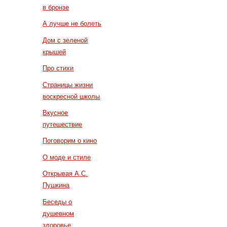
в бронзе
А лучше не болеть
Дом с зеленой
крышей
Про стихи
Страницы жизни
воскресной школы
Вкусное
путешествие
Поговорим о кино
О моде и стиле
Открывая А.С.
Пушкина
Беседы о
душевном
здоровье