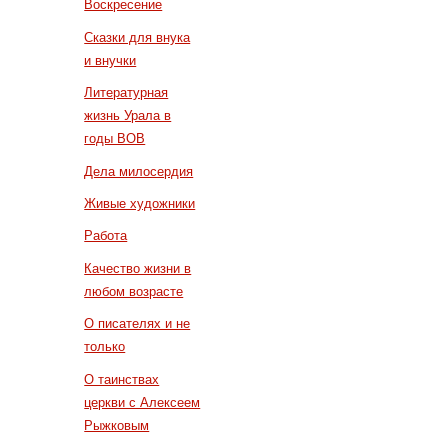
Воскресение
Сказки для внука
и внучки
Литературная
жизнь Урала в
годы ВОВ
Дела милосердия
Живые художники
Работа
Качество жизни в
любом возрасте
О писателях и не
только
О таинствах
церкви с Алексеем
Рыжковым