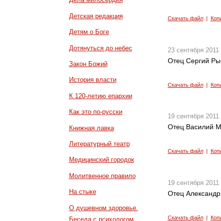
Детская редакция
Скачать файл
|
Коп
Детям о Боге
Дотянуться до небес
23 сентября 2011
Отец Сергий Ры
Закон Божий
История власти
Скачать файл
|
Коп
К 120-летию епархии
Как это по-русски
19 сентября 2011
Отец Василий М
Книжная лавка
Литературный театр
Скачать файл
|
Коп
Медицинский городок
Молитвенное правило
19 сентября 2011
На стыке
Отец Александр
О душевном здоровье.
Скачать файл
|
Коп
Беседа с психологом