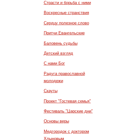
Страсти и борьба с ними
Воскресные странствия
Сердцу полезное слово
Притчи Евангельские
Баловень судьбы
Детский взгляд
С нами Бог
Радуга православной
молодежи
Скауты
Проект "Гостевая семья"
Фестиваль "Царские дни"
Основы веры
Медгородок с доктором
Хлыновым