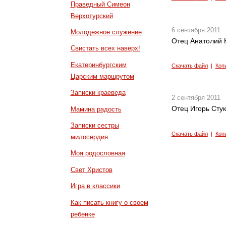
Праведный Симеон
Верхотурский
6 сентября 2011
Молодежное служение
Отец Анатолий 
Свистать всех наверх!
Екатеринбургским
Скачать файл
|
Коп
Царским маршрутом
Записки краеведа
2 сентября 2011
Отец Игорь Стук
Мамина радость
Записки сестры
Скачать файл
|
Коп
милосердия
Моя родословная
Свет Христов
Игра в классики
Как писать книгу о своем
ребенке