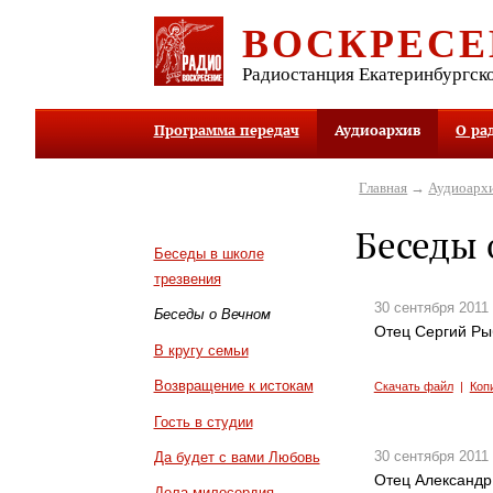
ВОСКРЕСЕ
Радиостанция Екатеринбургск
Программа передач
Аудиоархив
О ра
Главная
→
Аудиоарх
Беседы 
Беседы в школе
трезвения
30 сентября 2011
Беседы о Вечном
Отец Сергий Ры
В кругу семьи
Возвращение к истокам
Скачать файл
|
Коп
Гость в студии
30 сентября 2011
Да будет с вами Любовь
Отец Александр
Дела милосердия