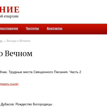
НИЕ
ой епархии
диостанции
Частоты
Контакты
ив
→ Беседы о Вечном
о Вечном
бчак. Трудные места Священного Писания. Часть 2
ировать ссылку
 Дубасов. Рождество Богородицы