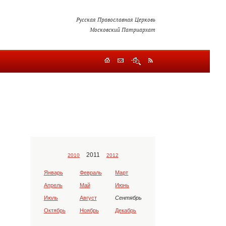
Русская Православная Церковь
Московский Патриархат
2011
2010
2012
Январь
Февраль
Март
Апрель
Май
Июнь
Июль
Август
Сентябрь
Октябрь
Ноябрь
Декабрь