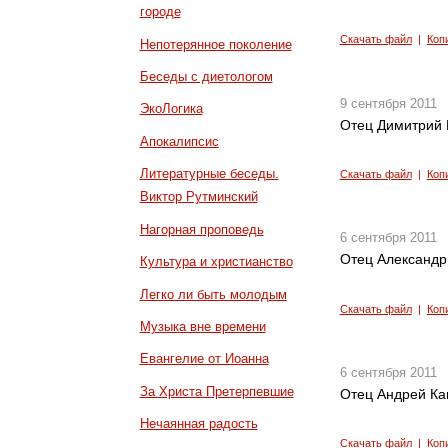
городе
Скачать файл
|
Коп
Непотерянное поколение
Беседы с диетологом
9 сентября 2011
ЭкоЛогика
Отец Димитрий 
Апокалипсис
Литературные беседы.
Скачать файл
|
Коп
Виктор Рутминский
Нагорная проповедь
6 сентября 2011
Отец Александр
Культура и христианство
Легко ли быть молодым
Скачать файл
|
Коп
Музыка вне времени
Евангелие от Иоанна
6 сентября 2011
За Христа Претерпевшие
Отец Андрей Кан
Нечаянная радость
Скачать файл
|
Коп