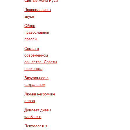
Святые жены Руси
Православие в
звуке
Обзор
православной
прессы
Семья в
современном
обществе. Советы
психолога
Визуальное в
сакральном
Любви негромкие
слова
Довлеет дневи
злоба его
Психолог и я