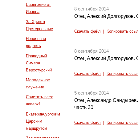
Евангелие от
8 сентября 2014
Иоанна
Отец Алексий Долгоруков. О
За Христа
Претерпевшие
Скачать файл
|
Копировать ссы
Нечаянная
радость
8 сентября 2014
Праведный
Отец Алексий Долгоруков. О
Симеон
Верхотурский
Скачать файл
|
Копировать ссы
Молодежное
служение
5 сентября 2014
Свистать всех
Отец Александр Сандырев.
наверх!
часть 30
Екатеринбургским
Царским
Скачать файл
|
Копировать ссы
маршрутом