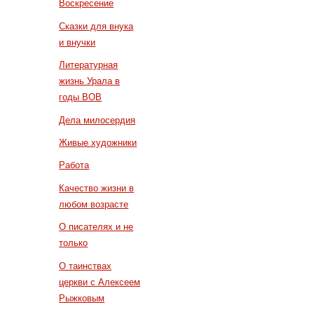
Воскресение
Сказки для внука
и внучки
Литературная
жизнь Урала в
годы ВОВ
Дела милосердия
Живые художники
Работа
Качество жизни в
любом возрасте
О писателях и не
только
О таинствах
церкви с Алексеем
Рыжковым