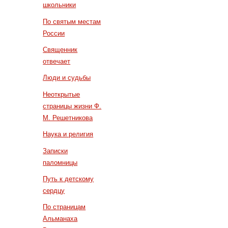
школьники
По святым местам
России
Священник
отвечает
Люди и судьбы
Неоткрытые
страницы жизни Ф.
М. Решетникова
Наука и религия
Записки
паломницы
Путь к детскому
сердцу
По страницам
Альманаха