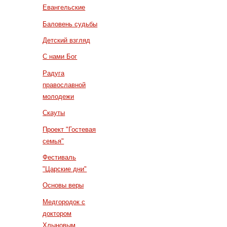
Евангельские
Баловень судьбы
Детский взгляд
С нами Бог
Радуга
православной
молодежи
Скауты
Проект "Гостевая
семья"
Фестиваль
"Царские дни"
Основы веры
Медгородок с
доктором
Хлыновым