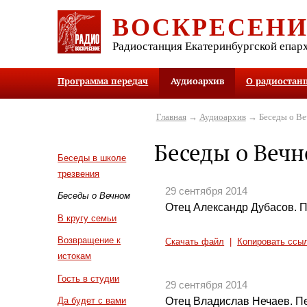
ВОСКРЕСЕН
Радиостанция Екатеринбургской епар
Программа передач
Аудиоархив
О радиостан
Главная
→
Аудиоархив
→ Беседы о В
Беседы о Веч
Беседы в школе
трезвения
29 сентября 2014
Беседы о Вечном
Отец Александр Дубасов. П
В кругу семьи
Возвращение к
Скачать файл
|
Копировать ссы
истокам
Гость в студии
29 сентября 2014
Отец Владислав Нечаев. П
Да будет с вами