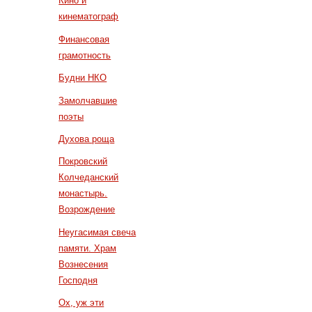
Кино и
кинематограф
Финансовая
грамотность
Будни НКО
Замолчавшие
поэты
Духова роща
Покровский
Колчеданский
монастырь.
Возрождение
Неугасимая свеча
памяти. Храм
Вознесения
Господня
Ох, уж эти