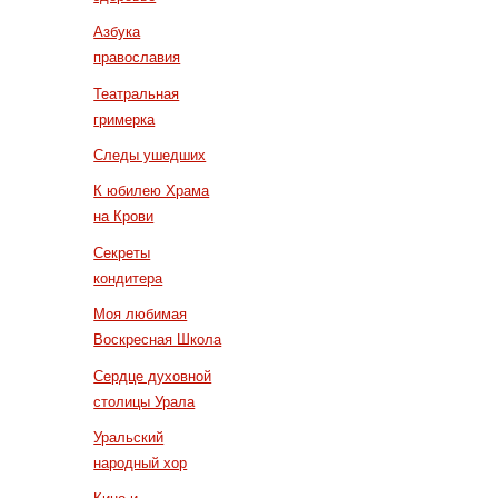
Азбука
православия
Театральная
гримерка
Следы ушедших
К юбилею Храма
на Крови
Секреты
кондитера
Моя любимая
Воскресная Школа
Сердце духовной
столицы Урала
Уральский
народный хор