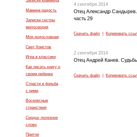
Записки краеведа
4 сентября 2014
Мамина радость
Отец Александр Сандырев.
часть 29
Записки сестры
милосердия
Скачать файл
|
Копировать ссы
Моя родословная
Свет Христов
2 сентября 2014
Игра в классики
Отец Андрей Канев. Судьбы
Как писать книгу о
своем ребенке
Скачать файл
|
Копировать ссы
Страсти и борьба
с ними
Воскресные
странствия
Сердцу полезное
слово
Притчи