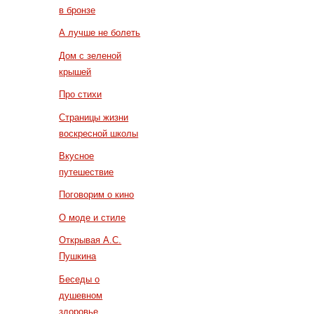
в бронзе
А лучше не болеть
Дом с зеленой
крышей
Про стихи
Страницы жизни
воскресной школы
Вкусное
путешествие
Поговорим о кино
О моде и стиле
Открывая А.С.
Пушкина
Беседы о
душевном
здоровье