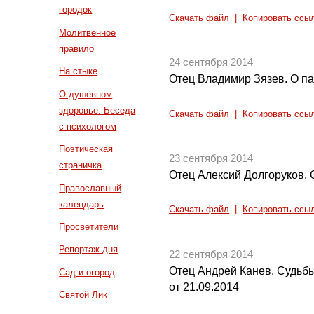
городок
Скачать файл
|
Копировать ссы
Молитвенное
правило
24 сентября 2014
На стыке
Отец Владимир Зязев. О п
О душевном
здоровье. Беседа
Скачать файл
|
Копировать ссы
с психологом
Поэтическая
23 сентября 2014
страничка
Отец Алексий Долгоруков.
Православный
календарь
Скачать файл
|
Копировать ссы
Просветители
Репортаж дня
22 сентября 2014
Отец Андрей Канев. Судьб
Сад и огород
от 21.09.2014
Святой Лик