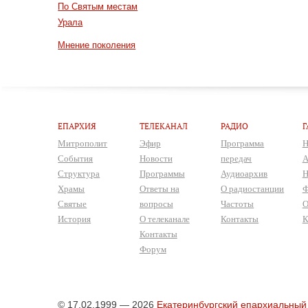
По Святым местам
Урала
Мнение поколения
ЕПАРХИЯ
ТЕЛЕКАНАЛ
РАДИО
Г
Митрополит
Эфир
Программа
Н
События
Новости
передач
А
Структура
Программы
Аудиоархив
Н
Храмы
Ответы на
О радиостанции
Ф
Святые
вопросы
Частоты
О
История
О телеканале
Контакты
К
Контакты
Форум
© 17.02.1999 — 2026
Екатеринбургский епархиальный