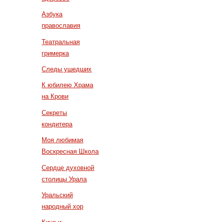
Азбука
православия
Театральная
гримерка
Следы ушедших
К юбилею Храма
на Крови
Секреты
кондитера
Моя любимая
Воскресная Школа
Сердце духовной
столицы Урала
Уральский
народный хор