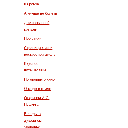
в бронзе
А лучше не болеть
Дом с зеленой
крышей
Про стихи
Страницы жизни
воскресной школы
Вкусное
путешествие
Поговорим о кино
О моде и стиле
Открывая А.С.
Пушкина
Беседы о
душевном
здоровье