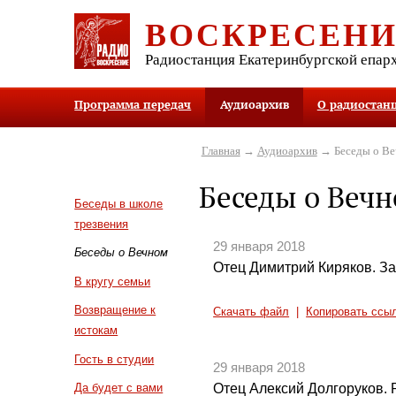
ВОСКРЕСЕН
Радиостанция Екатеринбургской епар
Программа передач
Аудиоархив
О радиостан
Главная
→
Аудиоархив
→ Беседы о В
Беседы о Веч
Беседы в школе
трезвения
29 января 2018
Беседы о Вечном
Отец Димитрий Киряков. За
В кругу семьи
Возвращение к
Скачать файл
|
Копировать ссы
истокам
Гость в студии
29 января 2018
Отец Алексий Долгоруков.
Да будет с вами