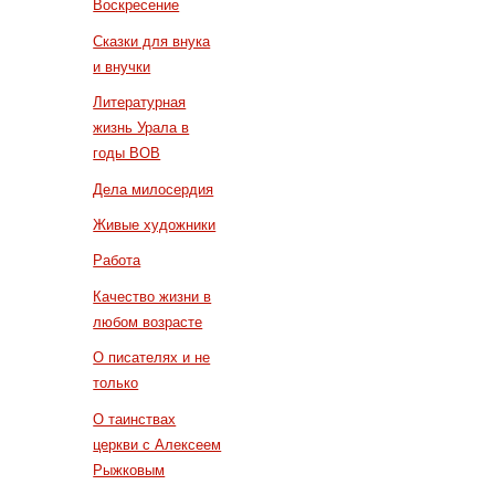
Воскресение
Сказки для внука
и внучки
Литературная
жизнь Урала в
годы ВОВ
Дела милосердия
Живые художники
Работа
Качество жизни в
любом возрасте
О писателях и не
только
О таинствах
церкви с Алексеем
Рыжковым