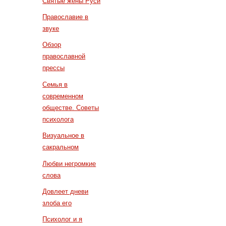
Святые жены Руси
Православие в
звуке
Обзор
православной
прессы
Семья в
современном
обществе. Советы
психолога
Визуальное в
сакральном
Любви негромкие
слова
Довлеет дневи
злоба его
Психолог и я