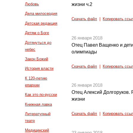
жизни ч.2
Любовь
Дела милосердия
Скачать файл
|
Копировать ссы
Детская редакция
Детям о Боге
26 января 2018
Дотянуться до
Отец Павел Ващенко и дети
небес
олимпиады
Закон Божий
Скачать файл
|
Копировать ссы
История власти
К 120-летию
епархии
26 января 2018
Отец Алексий Долгоруков.
Как это по-русски
жизни
Книжная лавка
Литературный
Скачать файл
|
Копировать ссы
театр
Медицинский
23 января 2018