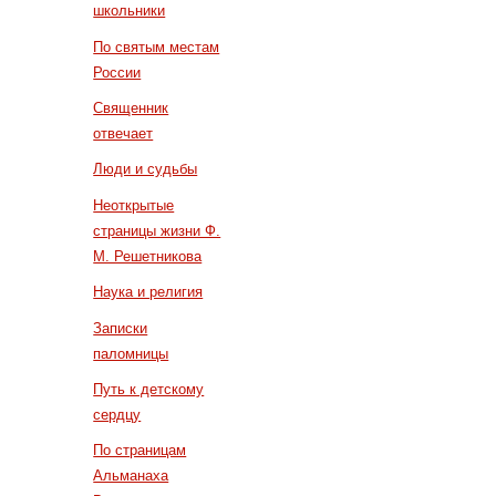
школьники
По святым местам
России
Священник
отвечает
Люди и судьбы
Неоткрытые
страницы жизни Ф.
М. Решетникова
Наука и религия
Записки
паломницы
Путь к детскому
сердцу
По страницам
Альманаха