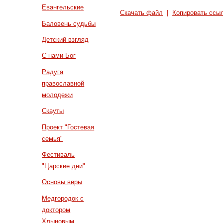
Евангельские
Скачать файл
|
Копировать ссы
Баловень судьбы
Детский взгляд
С нами Бог
Радуга
православной
молодежи
Скауты
Проект "Гостевая
семья"
Фестиваль
"Царские дни"
Основы веры
Медгородок с
доктором
Хлыновым