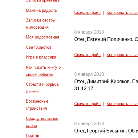
Записки краеведа
Мамина радость
Скачать файл
|
Копировать ссы
Записки сестры
милосердия
8 января 2018
Моя родословная
Отец Евгений Попиченко. О
Свет Христов
Скачать файл
|
Копировать ссы
Игра в классики
Как писать книгу о
8 января 2018
своем ребенке
Отец Димитрий Киряков. Ев
Страсти и борьба
31.12.17
с ними
Воскресные
Скачать файл
|
Копировать ссы
странствия
Сердцу полезное
8 января 2018
слово
Отец Георгий Бусыгин. Об
Притчи