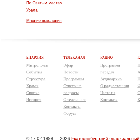
По Святым местам
Урала
Мнение поколения
ЕПАРХИЯ
ТЕЛЕКАНАЛ
РАДИО
Г
Митрополит
Эфир
Программа
Н
События
Новости
передач
А
Структура
Программы
Аудиоархив
Н
Храмы
Ответы на
О радиостанции
Ф
Святые
вопросы
Частоты
О
История
О телеканале
Контакты
К
Контакты
Форум
© 17.02.1999 — 2026
Екатеринбургский епархиальный