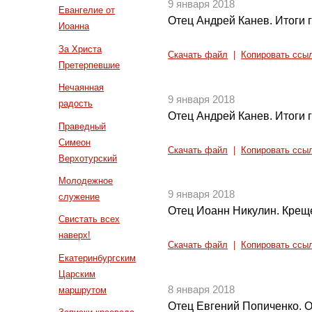
9 января 2018
Евангелие от
Отец Андрей Канев. Итоги г
Иоанна
За Христа
Скачать файл
|
Копировать ссы
Претерпевшие
Нечаянная
9 января 2018
радость
Отец Андрей Канев. Итоги г
Праведный
Симеон
Скачать файл
|
Копировать ссы
Верхотурский
Молодежное
9 января 2018
служение
Отец Иоанн Никулин. Креще
Свистать всех
наверх!
Скачать файл
|
Копировать ссы
Екатеринбургским
Царским
8 января 2018
маршрутом
Отец Евгений Попиченко. 