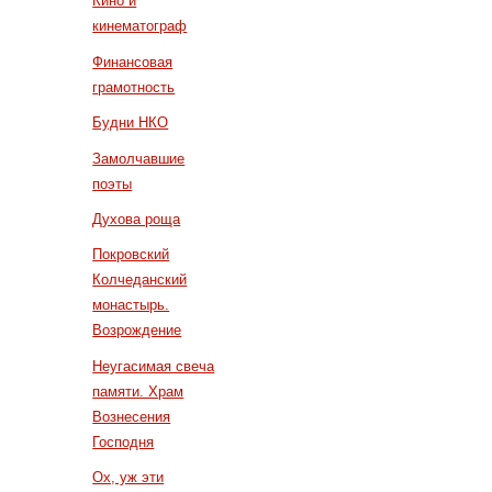
Кино и
кинематограф
Финансовая
грамотность
Будни НКО
Замолчавшие
поэты
Духова роща
Покровский
Колчеданский
монастырь.
Возрождение
Неугасимая свеча
памяти. Храм
Вознесения
Господня
Ох, уж эти