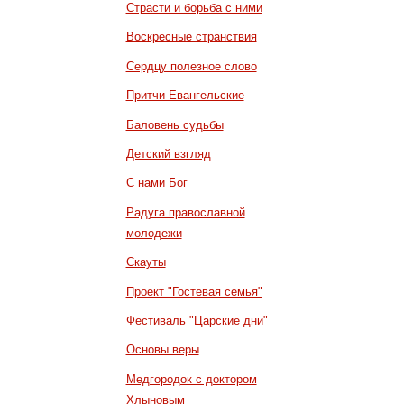
Страсти и борьба с ними
Воскресные странствия
Сердцу полезное слово
Притчи Евангельские
Баловень судьбы
Детский взгляд
С нами Бог
Радуга православной
молодежи
Скауты
Проект "Гостевая семья"
Фестиваль "Царские дни"
Основы веры
Медгородок с доктором
Хлыновым