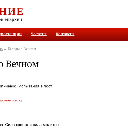
НИЕ
ой епархии
диостанции
Частоты
Контакты
ив
→ Беседы о Вечном
о Вечном
опиченко. Испытания в пост
ировать ссылку
ч. Сила креста и сила молитвы