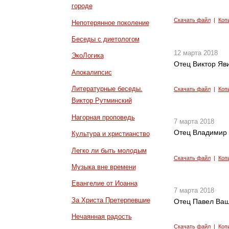
городе
Скачать файл
|
Коп
Непотерянное поколение
Беседы с диетологом
12 марта 2018
ЭкоЛогика
Отец Виктор Яв
Апокалипсис
Литературные беседы.
Скачать файл
|
Коп
Виктор Рутминский
Нагорная проповедь
7 марта 2018
Отец Владимир З
Культура и христианство
Легко ли быть молодым
Скачать файл
|
Коп
Музыка вне времени
Евангелие от Иоанна
7 марта 2018
За Христа Претерпевшие
Отец Павел Ващ
Нечаянная радость
Скачать файл
|
Коп