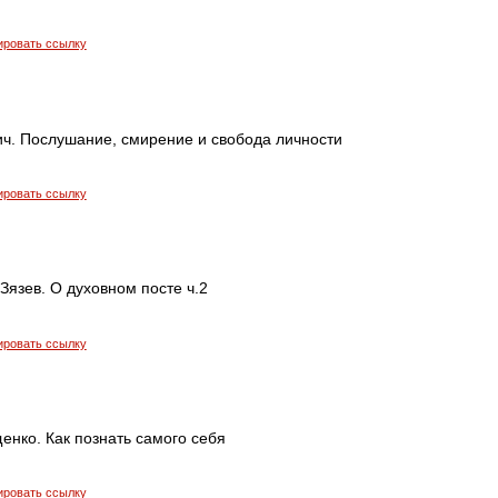
ировать ссылку
ич. Послушание, смирение и свобода личности
ировать ссылку
язев. О духовном посте ч.2
ировать ссылку
енко. Как познать самого себя
ировать ссылку