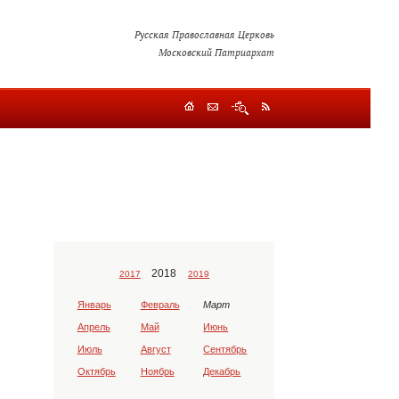
Русская Православная Церковь
Московский Патриархат
2018
2017
2019
Январь
Февраль
Март
Апрель
Май
Июнь
Июль
Август
Сентябрь
Октябрь
Ноябрь
Декабрь