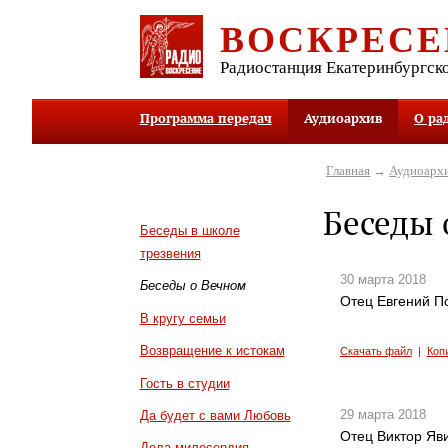
ВОСКРЕСЕ
Радиостанция Екатеринбургск
Программа передач
Аудиоархив
О ра
Главная
→
Аудиоарх
Беседы 
Беседы в школе
трезвения
30 марта 2018
Беседы о Вечном
Отец Евгений П
В кругу семьи
Возвращение к истокам
Скачать файл
|
Коп
Гость в студии
29 марта 2018
Да будет с вами Любовь
Отец Виктор Яви
Дела милосердия