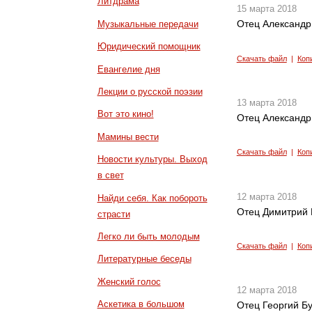
Литдрама
15 марта 2018
Отец Александр 
Музыкальные передачи
Юридический помощник
Скачать файл
|
Коп
Евангелие дня
Лекции о русской поэзии
13 марта 2018
Вот это кино!
Отец Александр 
Мамины вести
Скачать файл
|
Коп
Новости культуры. Выход
в свет
12 марта 2018
Найди себя. Как побороть
Отец Димитрий 
страсти
Легко ли быть молодым
Скачать файл
|
Коп
Литературные беседы
Женский голос
12 марта 2018
Аскетика в большом
Отец Георгий Б