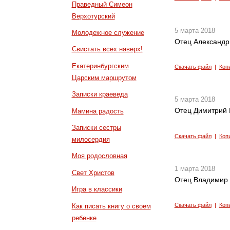
Праведный Симеон
Верхотурский
5 марта 2018
Молодежное служение
Отец Александр
Свистать всех наверх!
Екатеринбургским
Скачать файл
|
Коп
Царским маршрутом
Записки краеведа
5 марта 2018
Отец Димитрий 
Мамина радость
Записки сестры
Скачать файл
|
Коп
милосердия
Моя родословная
1 марта 2018
Свет Христов
Отец Владимир З
Игра в классики
Скачать файл
|
Коп
Как писать книгу о своем
ребенке