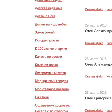
Детская редакция
Скачать файл
|
Коп
Детям о Боге
Дотянуться до небес
29 марта 2018
Отец Александр
Закон Божий
История власти
Скачать файл
|
Коп
К 120-летию епархии
Как это по-русски
26 марта 2018
Отец Александр 
Книжная лавка
Литературный театр
Скачать файл
|
Коп
Медицинский городок
Молитвенное правило
26 марта 2018
На стыке
Отец Григорий Г
О душевном здоровье.
Скачать файл
|
Коп
Беседа с психологом