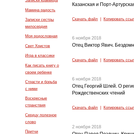
Записки краеведа
Казанская и Порт-Артурска
Мамина радость
Скачать файл
|
Копировать ссы
Записки сестры
милосердия
Моя родословная
6 ноября 2018
Отец Виктор Явич. Бездом
Свет Христов
Игра в классики
Скачать файл
|
Копировать ссы
Как писать книгу о
своем ребенке
6 ноября 2018
Страсти и борьба
Отец Георгий Шлей. О реги
с ними
Рождественских чтений
Воскресные
странствия
Скачать файл
|
Копировать ссы
Сердцу полезное
слово
2 ноября 2018
Притчи
Отец Павел Позднин. Кри