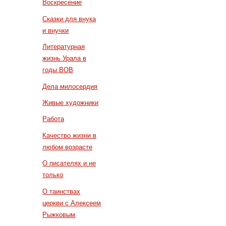
Воскресение
Сказки для внука
и внучки
Литературная
жизнь Урала в
годы ВОВ
Дела милосердия
Живые художники
Работа
Качество жизни в
любом возрасте
О писателях и не
только
О таинствах
церкви с Алексеем
Рыжковым