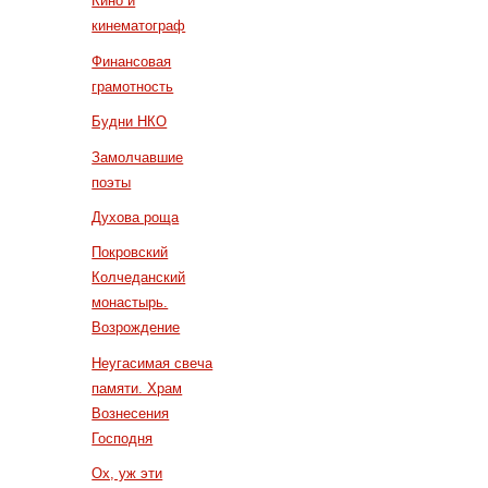
Кино и
кинематограф
Финансовая
грамотность
Будни НКО
Замолчавшие
поэты
Духова роща
Покровский
Колчеданский
монастырь.
Возрождение
Неугасимая свеча
памяти. Храм
Вознесения
Господня
Ох, уж эти