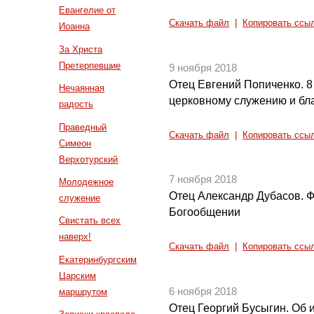
Евангелие от
Скачать файл
|
Копировать ссы
Иоанна
За Христа
Претерпевшие
9 ноября 2018
Отец Евгений Попиченко. 
Нечаянная
церковному служению и бл
радость
Праведный
Скачать файл
|
Копировать ссы
Симеон
Верхотурский
7 ноября 2018
Молодежное
Отец Александр Дубасов. 
служение
Богообщении
Свистать всех
наверх!
Скачать файл
|
Копировать ссы
Екатеринбургским
Царским
6 ноября 2018
маршрутом
Отец Георгий Бусыгин. Об