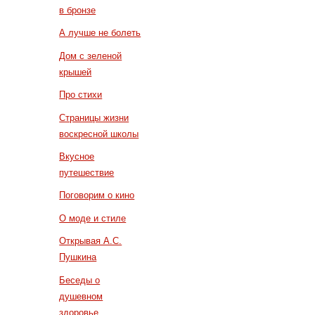
в бронзе
А лучше не болеть
Дом с зеленой
крышей
Про стихи
Страницы жизни
воскресной школы
Вкусное
путешествие
Поговорим о кино
О моде и стиле
Открывая А.С.
Пушкина
Беседы о
душевном
здоровье