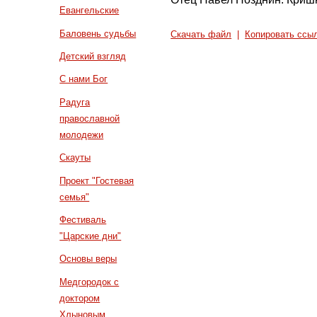
Евангельские
Баловень судьбы
Скачать файл
|
Копировать ссы
Детский взгляд
С нами Бог
Радуга
православной
молодежи
Скауты
Проект "Гостевая
семья"
Фестиваль
"Царские дни"
Основы веры
Медгородок с
доктором
Хлыновым