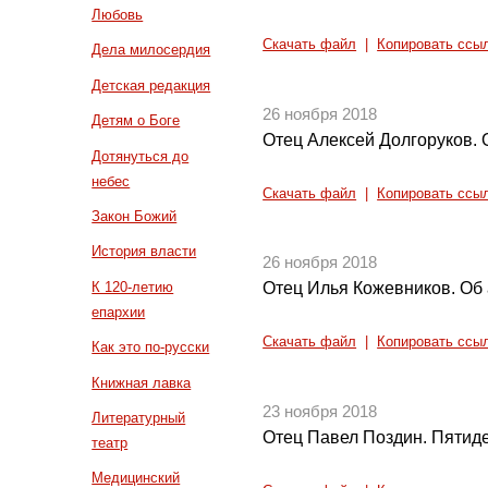
Любовь
Скачать файл
|
Копировать ссы
Дела милосердия
Детская редакция
26 ноября 2018
Детям о Боге
Отец Алексей Долгоруков.
Дотянуться до
небес
Скачать файл
|
Копировать ссы
Закон Божий
История власти
26 ноября 2018
К 120-летию
Отец Илья Кожевников. Об
епархии
Скачать файл
|
Копировать ссы
Как это по-русски
Книжная лавка
23 ноября 2018
Литературный
Отец Павел Поздин. Пятиде
театр
Медицинский