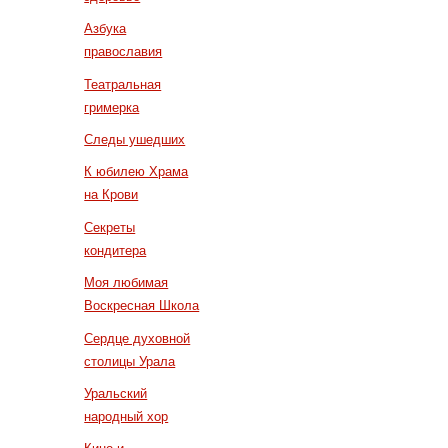
Азбука
православия
Театральная
гримерка
Следы ушедших
К юбилею Храма
на Крови
Секреты
кондитера
Моя любимая
Воскресная Школа
Сердце духовной
столицы Урала
Уральский
народный хор