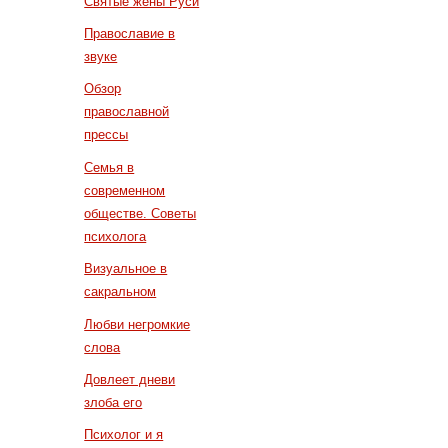
Святые жены Руси
Православие в
звуке
Обзор
православной
прессы
Семья в
современном
обществе. Советы
психолога
Визуальное в
сакральном
Любви негромкие
слова
Довлеет дневи
злоба его
Психолог и я