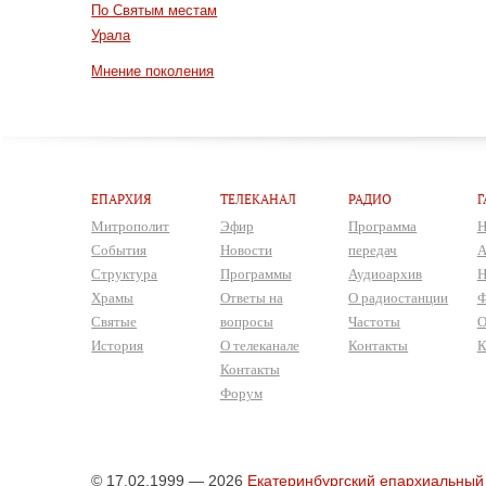
По Святым местам
Урала
Мнение поколения
ЕПАРХИЯ
ТЕЛЕКАНАЛ
РАДИО
Г
Митрополит
Эфир
Программа
Н
События
Новости
передач
А
Структура
Программы
Аудиоархив
Н
Храмы
Ответы на
О радиостанции
Ф
Святые
вопросы
Частоты
О
История
О телеканале
Контакты
К
Контакты
Форум
© 17.02.1999 — 2026
Екатеринбургский епархиальный