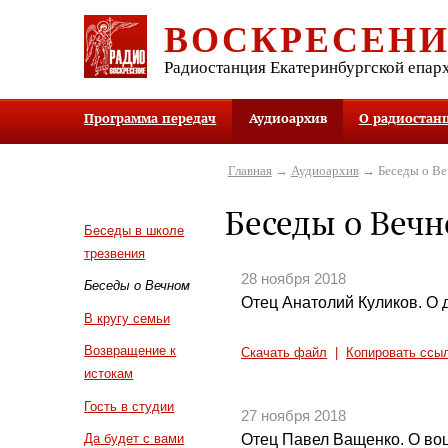
ВОСКРЕСЕН
Радиостанция Екатеринбургской епар
Программа передач
Аудиоархив
О радиостан
Главная
→
Аудиоархив
→ Беседы о В
Беседы о Веч
Беседы в школе
трезвения
28 ноября 2018
Беседы о Вечном
Отец Анатолий Куликов. О 
В кругу семьи
Возвращение к
Скачать файл
|
Копировать ссы
истокам
Гость в студии
27 ноября 2018
Отец Павел Ващенко. О во
Да будет с вами