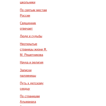
школьники
По святым местам
России
Священник
отвечает
Люди и судьбы
Неоткрытые
страницы жизни Ф.
М. Решетникова
Наука и религия
Записки
паломницы
Путь к детскому
сердцу
По страницам
Альманаха