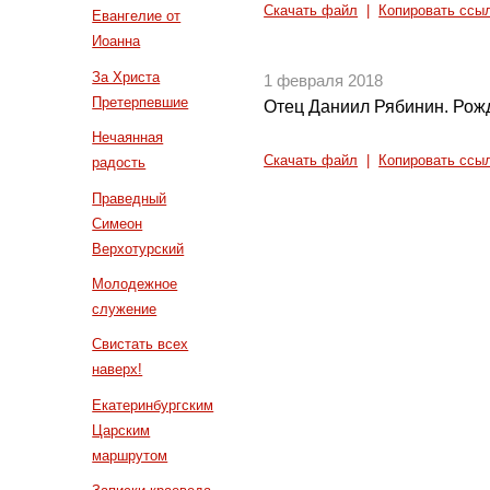
Скачать файл
|
Копировать ссы
Евангелие от
Иоанна
За Христа
1 февраля 2018
Претерпевшие
Отец Даниил Рябинин. Рожд
Нечаянная
Скачать файл
|
Копировать ссы
радость
Праведный
Симеон
Верхотурский
Молодежное
служение
Свистать всех
наверх!
Екатеринбургским
Царским
маршрутом