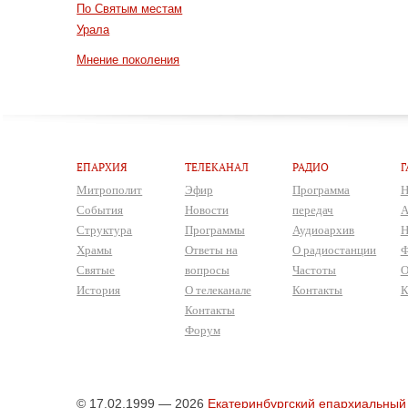
По Святым местам
Урала
Мнение поколения
ЕПАРХИЯ
ТЕЛЕКАНАЛ
РАДИО
Г
Митрополит
Эфир
Программа
Н
События
Новости
передач
А
Структура
Программы
Аудиоархив
Н
Храмы
Ответы на
О радиостанции
Ф
Святые
вопросы
Частоты
О
История
О телеканале
Контакты
К
Контакты
Форум
© 17.02.1999 — 2026
Екатеринбургский епархиальный