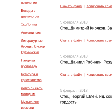
поколение
Скачать файл
|
Копировать ссы
Беседы с
диетологом
5 февраля 2018
ЭкоЛогика
Отец Димитрий Киряков. За
Апокалипсис
Скачать файл
|
Копировать ссы
Литературные
беседы. Виктор
Рутминский
5 февраля 2018
Нагорная
Отец Даниил Рябинин. Рожд
проповедь
Культура и
Скачать файл
|
Копировать ссы
христианство
Легко ли быть
5 февраля 2018
молодым
Отец Георгий Шлей. Яд, со
Музыка вне
гордость
времени