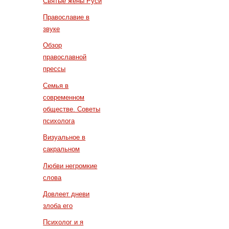
Святые жены Руси
Православие в
звуке
Обзор
православной
прессы
Семья в
современном
обществе. Советы
психолога
Визуальное в
сакральном
Любви негромкие
слова
Довлеет дневи
злоба его
Психолог и я