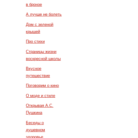
в бронзе
А лучше не болеть
Дом с зеленой
крышей
Про стихи
Страницы жизни
воскресной школы
Вкусное
путешествие
Поговорим о кино
О моде и стиле
Открывая А.С.
Пушкина
Беседы о
душевном
здоровье