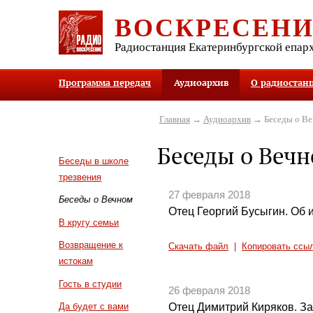
ВОСКРЕСЕН
Радиостанция Екатеринбургской епар
Программа передач
Аудиоархив
О радиостан
Главная
→
Аудиоархив
→ Беседы о В
Беседы о Веч
Беседы в школе
трезвения
27 февраля 2018
Беседы о Вечном
Отец Георгий Бусыгин. Об
В кругу семьи
Возвращение к
Скачать файл
|
Копировать ссы
истокам
Гость в студии
26 февраля 2018
Отец Димитрий Киряков. За
Да будет с вами