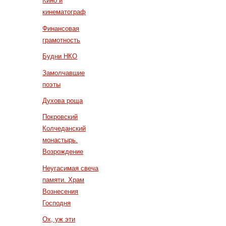
Кино и
кинематограф
Финансовая
грамотность
Будни НКО
Замолчавшие
поэты
Духова роща
Покровский
Колчеданский
монастырь.
Возрождение
Неугасимая свеча
памяти. Храм
Вознесения
Господня
Ох, уж эти