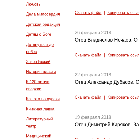
Любовь
Скачать файл
|
Копировать ссы
Дела милосердия
Детская редакция
26 февраля 2018
Детям о Боге
Отец Владислав Нечаев. О 
Дотянуться до
небес
Скачать файл
|
Копировать ссы
Закон Божий
История власти
22 февраля 2018
К 120-летию
Отец Александр Дубасов. О
епархии
Скачать файл
|
Копировать ссы
Как это по-русски
Книжная лавка
19 февраля 2018
Литературный
Отец Димитрий Киряков. За
театр
Медицинский