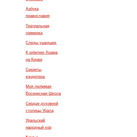
Азбука
православия
Театральная
гримерка
Следы ушедших
К юбилею Храма
на Крови
Секреты
кондитера
Моя любимая
Воскресная Школа
Сердце духовной
столицы Урала
Уральский
народный хор