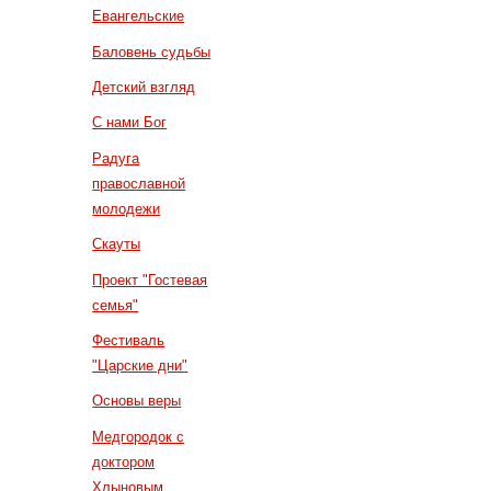
Евангельские
Баловень судьбы
Детский взгляд
С нами Бог
Радуга
православной
молодежи
Скауты
Проект "Гостевая
семья"
Фестиваль
"Царские дни"
Основы веры
Медгородок с
доктором
Хлыновым