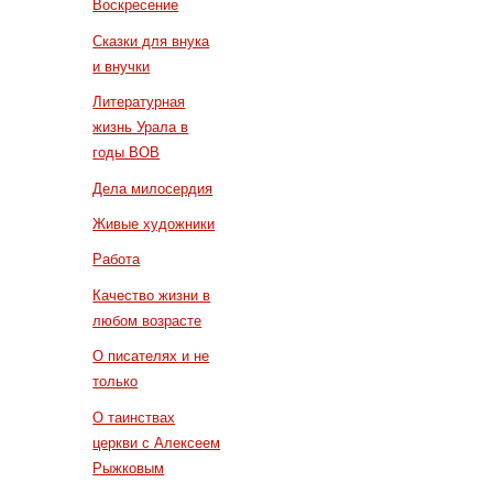
Воскресение
Сказки для внука
и внучки
Литературная
жизнь Урала в
годы ВОВ
Дела милосердия
Живые художники
Работа
Качество жизни в
любом возрасте
О писателях и не
только
О таинствах
церкви с Алексеем
Рыжковым