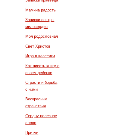
Записки краеведа
Мамина радость
Записки сестры
милосердия
Моя родословная
Свет Христов
Игра в классики
Как писать книгу о
своем ребенке
Страсти и борьба
с ними
Воскресные
странствия
Сердцу полезное
слово
Притчи