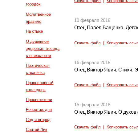
Скачать файл
|
Копировать ссы
городок
Молитвенное
19 февраля 2018
правило
Отец Павел Ващенко. Детс
На стыке
О душевном
Скачать файл
|
Копировать ссы
здоровье. Беседа
с психологом
16 февраля 2018
Поэтическая
Отец Виктор Явич. Стихи. Э
страничка
Православный
Скачать файл
|
Копировать ссы
календарь
Просветители
15 февраля 2018
Репортаж дня
Отец Виктор Явич. О духов
Сад и огород
Скачать файл
|
Копировать ссы
Святой Лик