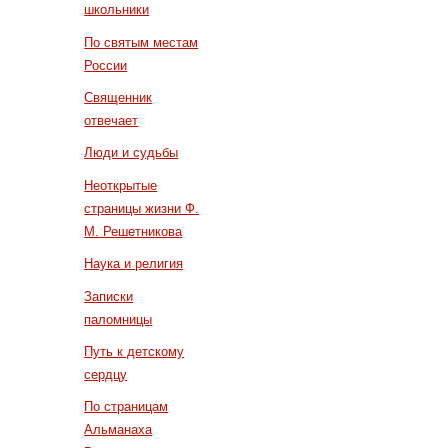
школьники
По святым местам
России
Священник
отвечает
Люди и судьбы
Неоткрытые
страницы жизни Ф.
М. Решетникова
Наука и религия
Записки
паломницы
Путь к детскому
сердцу
По страницам
Альманаха