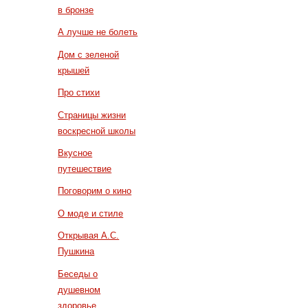
в бронзе
А лучше не болеть
Дом с зеленой
крышей
Про стихи
Страницы жизни
воскресной школы
Вкусное
путешествие
Поговорим о кино
О моде и стиле
Открывая А.С.
Пушкина
Беседы о
душевном
здоровье