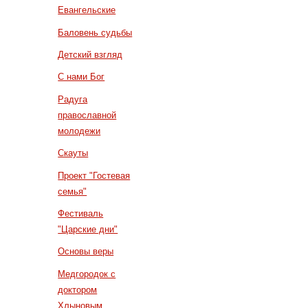
Евангельские
Баловень судьбы
Детский взгляд
С нами Бог
Радуга
православной
молодежи
Скауты
Проект "Гостевая
семья"
Фестиваль
"Царские дни"
Основы веры
Медгородок с
доктором
Хлыновым