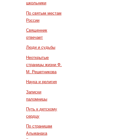
школьники
По святым местам
России
Священник
отвечает
Люди и судьбы
Неоткрытые
страницы жизни Ф.
М. Решетникова
Наука и религия
Записки
паломницы
Путь к детскому
сердцу
По страницам
Альманаха