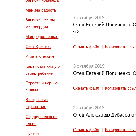
Записки краеведа
Мамина радость
7 октября 2019
Записки сестры
Отец Евгений Попиченко. 
милосердия
ч.2
Моя родословная
Свет Христов
Скачать файл
|
Копировать ссы
Игра в классики
3 октября 2019
Как писать книгу о
Отец Евгений Попиченко. О
своем ребенке
Страсти и борьба
Скачать файл
|
Копировать ссы
с ними
Воскресные
странствия
2 октября 2019
Отец Александр Дубасов 
Сердцу полезное
слово
Скачать файл
|
Копировать ссы
Притчи