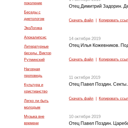
поколение
Отец Димитрий Задорин. Де
Беседы с
диетологом
Скачать файл
|
Копировать ссы
ЭкоЛогика
Апокалипсис
14 октября 2019
Отец Илья Кожевников. По
Литературные
беседы. Виктор
Скачать файл
|
Копировать ссы
Рутминский
Нагорная
проповедь
11 октября 2019
Отец Павел Поздин. Секты.
Культура и
христианство
Скачать файл
|
Копировать ссы
Легко ли быть
молодым
Музыка вне
10 октября 2019
времени
Отец Павел Поздин. Цареб