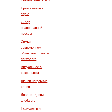
Святые жены Руси
Православие в
звуке
Обзор
православной
прессы
Семья в
современном
обществе. Советы
психолога
Визуальное в
сакральном
Любви негромкие
слова
Довлеет дневи
злоба его
Психолог и я