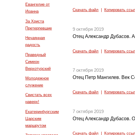
Евангелие от
Скачать файл
|
Копировать ссы
Иоанна
За Христа
Претерпевшие
9 октября 2019
Отец Александр Дубасов. 
Нечаянная
радость
Скачать файл
|
Копировать ссы
Праведный
Симеон
Верхотурский
7 октября 2019
Отец Петр Мангилев. Век 
Молодежное
служение
Скачать файл
|
Копировать ссы
Свистать всех
наверх!
7 октября 2019
Екатеринбургским
Отец Александр Дубасов. 
Царским
маршрутом
Скачать файл
|
Копировать ссы