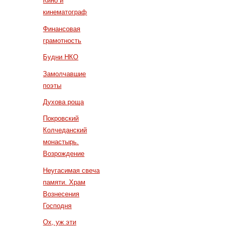
Кино и
кинематограф
Финансовая
грамотность
Будни НКО
Замолчавшие
поэты
Духова роща
Покровский
Колчеданский
монастырь.
Возрождение
Неугасимая свеча
памяти. Храм
Вознесения
Господня
Ох, уж эти