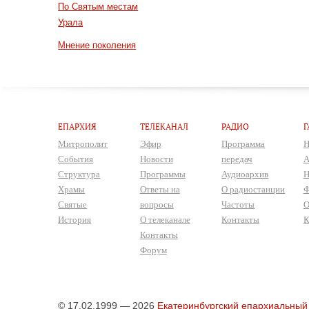
По Святым местам
Урала
Мнение поколения
ЕПАРХИЯ
ТЕЛЕКАНАЛ
РАДИО
Г
Митрополит
Эфир
Программа
Н
События
Новости
передач
А
Структура
Программы
Аудиоархив
Н
Храмы
Ответы на
О радиостанции
Ф
Святые
вопросы
Частоты
О
История
О телеканале
Контакты
К
Контакты
Форум
© 17.02.1999 — 2026
Екатеринбургский епархиальный