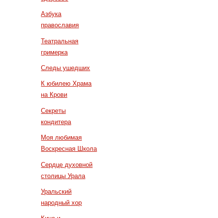
Азбука
православия
Театральная
гримерка
Следы ушедших
К юбилею Храма
на Крови
Секреты
кондитера
Моя любимая
Воскресная Школа
Сердце духовной
столицы Урала
Уральский
народный хор