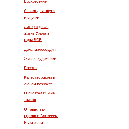
Воскресение
Сказки для внука
и внучки
Литературная
жизнь Урала в
годы ВОВ
Дела милосердия
Живые художники
Работа
Качество жизни в
любом возрасте
О писателях и не
только
О таинствах
церкви с Алексеем
Рыжковым