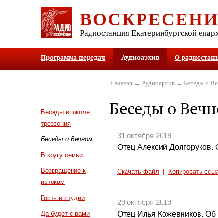
ВОСКРЕСЕН
Радиостанция Екатеринбургской епар
Программа передач
Аудиоархив
О радиостан
Главная
→
Аудиоархив
→ Беседы о В
Беседы о Веч
Беседы в школе
трезвения
31 октября 2019
Беседы о Вечном
Отец Алексий Долгоруков.
В кругу семьи
Возвращение к
Скачать файл
|
Копировать ссы
истокам
Гость в студии
29 октября 2019
Отец Илья Кожевников. Об 
Да будет с вами