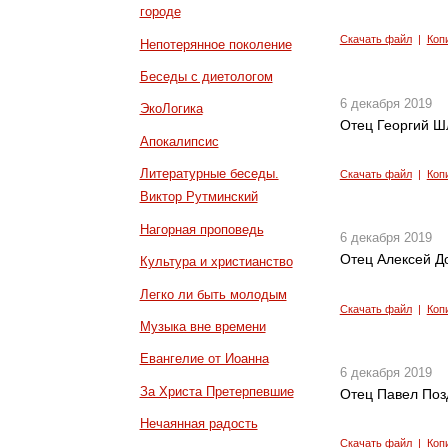
городе
Скачать файл
|
Коп
Непотерянное поколение
Беседы с диетологом
6 декабря 2019
ЭкоЛогика
Отец Георгий Ш
Апокалипсис
Литературные беседы.
Скачать файл
|
Коп
Виктор Рутминский
Нагорная проповедь
6 декабря 2019
Отец Алексей Д
Культура и христианство
Легко ли быть молодым
Скачать файл
|
Коп
Музыка вне времени
Евангелие от Иоанна
6 декабря 2019
За Христа Претерпевшие
Отец Павел Поз
Нечаянная радость
Скачать файл
|
Коп