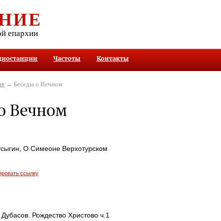
НИЕ
ой епархии
диостанции
Частоты
Контакты
ив
→ Беседы о Вечном
о Вечном
усыгин, О Симеоне Верхотурском
ировать ссылку
Дубасов. Рождество Христово ч.1