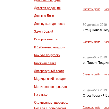
Детская редакция
Скачать файл
|
Коп
Детям о Боге
Дотянуться до небес
30 декабря 2019
Отец Павел Позд
Закон Божий
История власти
Скачать файл
|
Коп
К 120-летию епархии
Как это по-русски
26 декабря 2019
о. Павел Поздин
Книжная лавка
Литературный театр
Скачать файл
|
Коп
Медицинский городок
Молитвенное правило
25 декабря 2019
На стыке
Отец Георгий Б
О душевном здоровье.
Скачать файл
|
Коп
Беседа с психологом