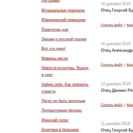
Литдрама
16 декабря 2019
Отец Георгий Бу
Музыкальные передачи
Юридический помощник
Скачать файл
|
Коп
Евангелие дня
Лекции о русской поэзии
16 декабря 2019
Вот это кино!
Отец Александр
Мамины вести
Скачать файл
|
Коп
Новости культуры. Выход
в свет
12 декабря 2019
Найди себя. Как побороть
Отец Даниил Ря
страсти
Легко ли быть молодым
Скачать файл
|
Коп
Литературные беседы
Женский голос
11 декабря 2019
Аскетика в большом
Отец Георгий Б