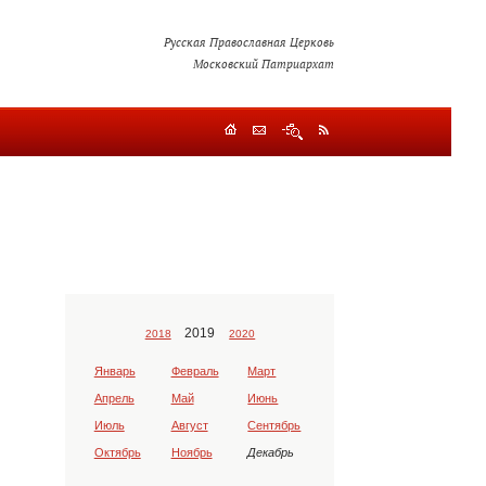
Русская Православная Церковь
Московский Патриархат
2019
2018
2020
Январь
Февраль
Март
Апрель
Май
Июнь
Июль
Август
Сентябрь
Октябрь
Ноябрь
Декабрь