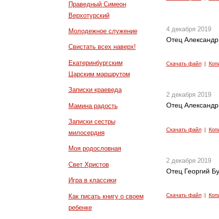
Праведный Симеон
Верхотурский
4 декабря 2019
Молодежное служение
Отец Александр
Свистать всех наверх!
Екатеринбургским
Скачать файл
|
Коп
Царским маршрутом
Записки краеведа
2 декабря 2019
Отец Александр
Мамина радость
Записки сестры
Скачать файл
|
Коп
милосердия
Моя родословная
2 декабря 2019
Свет Христов
Отец Георгий Б
Игра в классики
Скачать файл
|
Коп
Как писать книгу о своем
ребенке