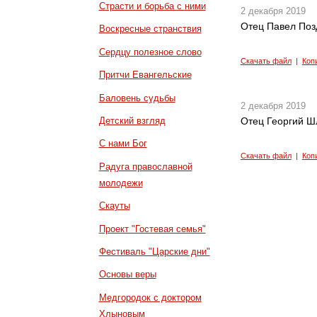
Страсти и борьба с ними
2 декабря 2019
Отец Павел Поз
Воскресные странствия
Сердцу полезное слово
Скачать файл
|
Коп
Притчи Евангельские
Баловень судьбы
2 декабря 2019
Детский взгляд
Отец Георгий Ш
С нами Бог
Скачать файл
|
Коп
Радуга православной
молодежи
Скауты
Проект "Гостевая семья"
Фестиваль "Царские дни"
Основы веры
Медгородок с доктором
Хлыновым