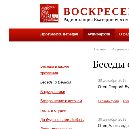
ВОСКРЕСЕ
Радиостанция Екатеринбургск
Программа передач
Аудиоархив
О ра
Главная
→
Аудиоарх
Беседы 
Беседы в школе
трезвения
30 декабря 2019
Беседы о Вечном
Отец Георгий Б
В кругу семьи
Возвращение к истокам
Скачать файл
|
Коп
Гость в студии
30 декабря 2019
Да будет с вами Любовь
Отец Александр 
Дела милосердия