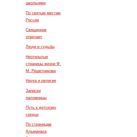
школьники
По святым местам
России
Священник
отвечает
Люди и судьбы
Неоткрытые
страницы жизни Ф.
М. Решетникова
Наука и религия
Записки
паломницы
Путь к детскому
сердцу
По страницам
Альманаха