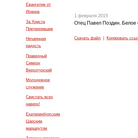
Евангелие от
Иоанна
1 февраля 2019
За Христа
Отец Павел Поздин. Белое 
Претерпевшие
Скачать файл
|
Копировать ссы
Нечаянная
радость
Праведный
Симеон
Верхотурский
Молодежное
служение
Свистать всех
наверх!
Екатеринбургским
Царским
маршрутом