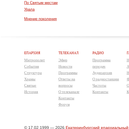
По Святым местам
Урала
Мнение поколения
ЕПАРХИЯ
ТЕЛЕКАНАЛ
РАДИО
Г
Митрополит
Эфир
Программа
Н
События
Новости
передач
А
Структура
Программы
Аудиоархив
Н
Храмы
Ответы на
О радиостанции
Ф
Святые
вопросы
Частоты
О
История
О телеканале
Контакты
К
Контакты
Форум
© 17.02.1999 — 2026
Екатеринбургский епархиальный