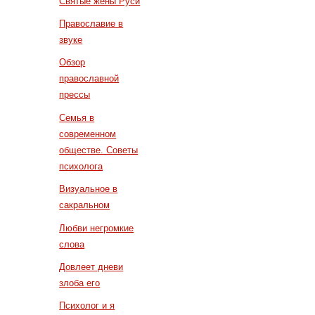
Святые жены Руси
Православие в
звуке
Обзор
православной
прессы
Семья в
современном
обществе. Советы
психолога
Визуальное в
сакральном
Любви негромкие
слова
Довлеет дневи
злоба его
Психолог и я