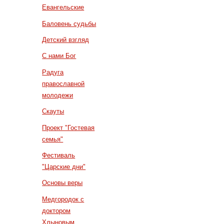
Евангельские
Баловень судьбы
Детский взгляд
С нами Бог
Радуга
православной
молодежи
Скауты
Проект "Гостевая
семья"
Фестиваль
"Царские дни"
Основы веры
Медгородок с
доктором
Хлыновым