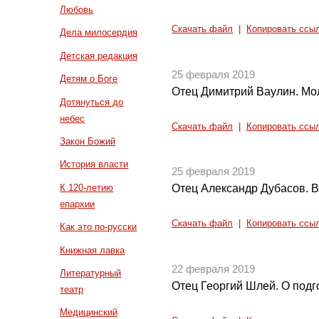
Любовь
Скачать файл
|
Копировать ссы
Дела милосердия
Детская редакция
25 февраля 2019
Детям о Боге
Отец Димитрий Ваулин. Мо
Дотянуться до
небес
Скачать файл
|
Копировать ссы
Закон Божий
История власти
25 февраля 2019
К 120-летию
Отец Александр Дубасов. В
епархии
Скачать файл
|
Копировать ссы
Как это по-русски
Книжная лавка
22 февраля 2019
Литературный
Отец Георгий Шлей. О подго
театр
Медицинский