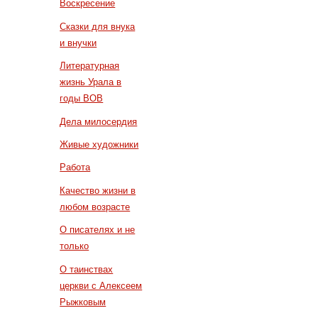
Воскресение
Сказки для внука
и внучки
Литературная
жизнь Урала в
годы ВОВ
Дела милосердия
Живые художники
Работа
Качество жизни в
любом возрасте
О писателях и не
только
О таинствах
церкви с Алексеем
Рыжковым