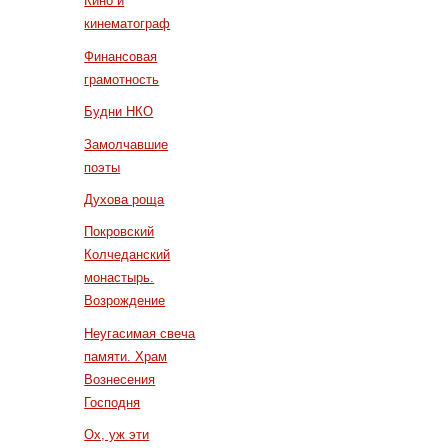
Кино и
кинематограф
Финансовая
грамотность
Будни НКО
Замолчавшие
поэты
Духова роща
Покровский
Колчеданский
монастырь.
Возрождение
Неугасимая свеча
памяти. Храм
Вознесения
Господня
Ох, уж эти