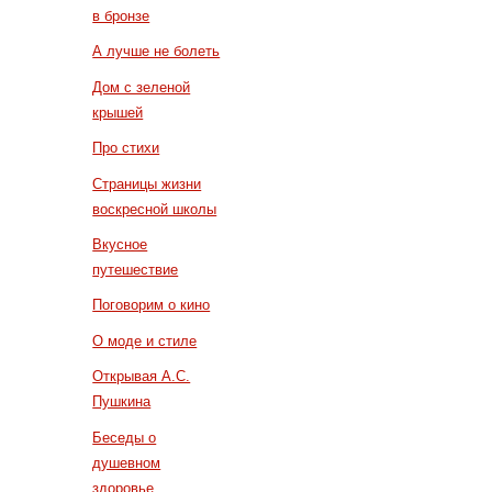
в бронзе
А лучше не болеть
Дом с зеленой
крышей
Про стихи
Страницы жизни
воскресной школы
Вкусное
путешествие
Поговорим о кино
О моде и стиле
Открывая А.С.
Пушкина
Беседы о
душевном
здоровье