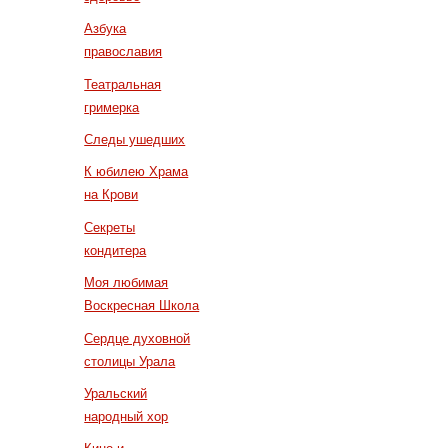
Азбука
православия
Театральная
гримерка
Следы ушедших
К юбилею Храма
на Крови
Секреты
кондитера
Моя любимая
Воскресная Школа
Сердце духовной
столицы Урала
Уральский
народный хор