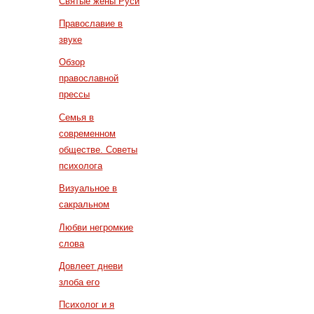
Святые жены Руси
Православие в
звуке
Обзор
православной
прессы
Семья в
современном
обществе. Советы
психолога
Визуальное в
сакральном
Любви негромкие
слова
Довлеет дневи
злоба его
Психолог и я