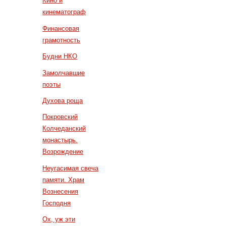
Кино и
кинематограф
Финансовая
грамотность
Будни НКО
Замолчавшие
поэты
Духова роща
Покровский
Колчеданский
монастырь.
Возрождение
Неугасимая свеча
памяти. Храм
Вознесения
Господня
Ох, уж эти