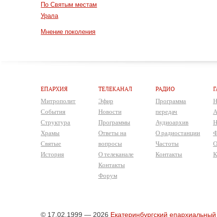
По Святым местам
Урала
Мнение поколения
ЕПАРХИЯ
ТЕЛЕКАНАЛ
РАДИО
Г
Митрополит
Эфир
Программа
Н
События
Новости
передач
А
Структура
Программы
Аудиоархив
Н
Храмы
Ответы на
О радиостанции
Ф
Святые
вопросы
Частоты
О
История
О телеканале
Контакты
К
Контакты
Форум
© 17.02.1999 — 2026
Екатеринбургский епархиальный