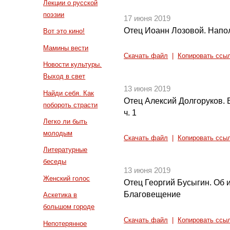
Лекции о русской
поэзии
17 июня 2019
Отец Иоанн Лозовой. Напо
Вот это кино!
Мамины вести
Скачать файл
|
Копировать ссы
Новости культуры.
Выход в свет
13 июня 2019
Найди себя. Как
Отец Алексий Долгоруков. 
побороть страсти
ч. 1
Легко ли быть
молодым
Скачать файл
|
Копировать ссы
Литературные
беседы
13 июня 2019
Женский голос
Отец Георгий Бусыгин. Об
Благовещение
Аскетика в
большом городе
Скачать файл
|
Копировать ссы
Непотерянное