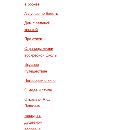
в бронзе
А лучше не болеть
Дом с зеленой
крышей
Про стихи
Страницы жизни
воскресной школы
Вкусное
путешествие
Поговорим о кино
О моде и стиле
Открывая А.С.
Пушкина
Беседы о
душевном
здоровье