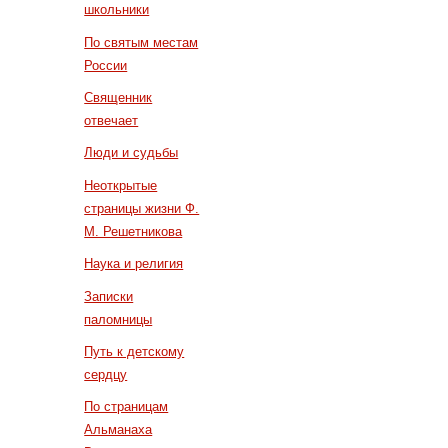
школьники
По святым местам
России
Священник
отвечает
Люди и судьбы
Неоткрытые
страницы жизни Ф.
М. Решетникова
Наука и религия
Записки
паломницы
Путь к детскому
сердцу
По страницам
Альманаха