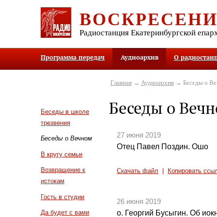
ВОСКРЕСЕН
Радиостанция Екатеринбургской епар
Программа передач
Аудиоархив
О радиостан
Главная
→
Аудиоархив
→ Беседы о В
Беседы о Веч
Беседы в школе
трезвения
27 июня 2019
Беседы о Вечном
Отец Павел Поздин. Ошо
В кругу семьи
Возвращение к
Скачать файл
|
Копировать ссы
истокам
Гость в студии
26 июня 2019
о. Георгий Бусыгин. Об ио
Да будет с вами