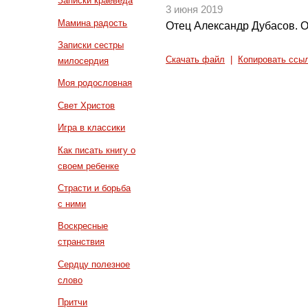
Записки краеведа
3 июня 2019
Мамина радость
Отец Александр Дубасов. 
Записки сестры
Скачать файл
|
Копировать ссы
милосердия
Моя родословная
Свет Христов
Игра в классики
Как писать книгу о
своем ребенке
Страсти и борьба
с ними
Воскресные
странствия
Сердцу полезное
слово
Притчи