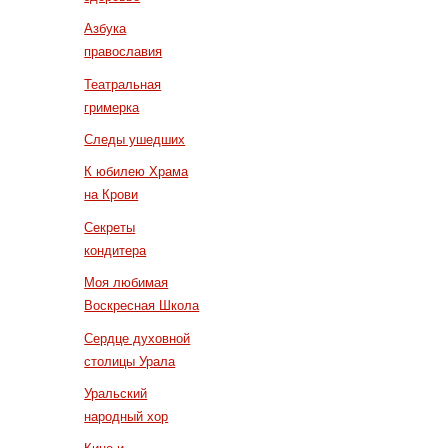
Азбука
православия
Театральная
гримерка
Следы ушедших
К юбилею Храма
на Крови
Секреты
кондитера
Моя любимая
Воскресная Школа
Сердце духовной
столицы Урала
Уральский
народный хор