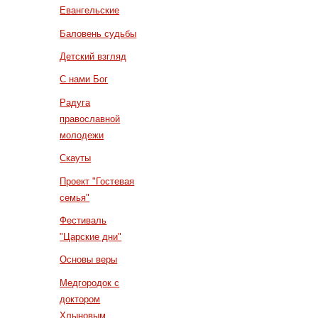
Евангельские
Баловень судьбы
Детский взгляд
С нами Бог
Радуга
православной
молодежи
Скауты
Проект "Гостевая
семья"
Фестиваль
"Царские дни"
Основы веры
Медгородок с
доктором
Хлыновым