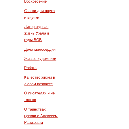
Воскресение
Сказки для внука
и внучки
Литературная
жизнь Урала в
годы ВОВ
Дела милосердия
Живые художники
Работа
Качество жизни в
любом возрасте
О писателях и не
только
О таинствах
церкви с Алексеем
Рыжковым