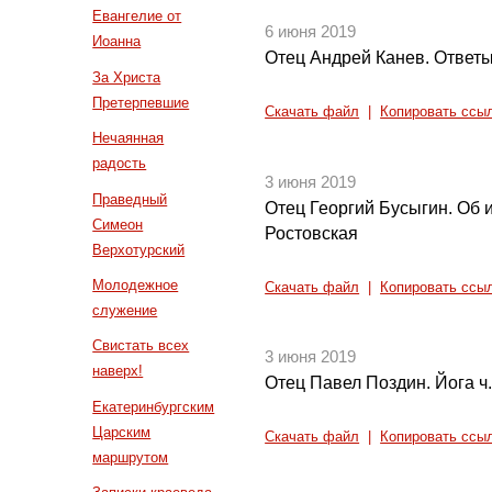
Евангелие от
6 июня 2019
Иоанна
Отец Андрей Канев. Ответы
За Христа
Претерпевшие
Скачать файл
|
Копировать ссы
Нечаянная
радость
3 июня 2019
Праведный
Отец Георгий Бусыгин. Об
Симеон
Ростовская
Верхотурский
Молодежное
Скачать файл
|
Копировать ссы
служение
Свистать всех
3 июня 2019
наверх!
Отец Павел Поздин. Йога ч.
Екатеринбургским
Царским
Скачать файл
|
Копировать ссы
маршрутом