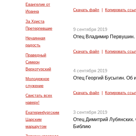
Евангелие от
Скачать файл
|
Копировать ссы
Иоанна
За Христа
Претерпевшие
9 сентября 2019
Отец Владимир Первушин. 
Нечаянная
радость
Скачать файл
|
Копировать ссы
Праведный
Симеон
Верхотурский
4 сентября 2019
Отец Георгий Бусыгин. Об 
Молодежное
служение
Скачать файл
|
Копировать ссы
Свистать всех
наверх!
3 сентября 2019
Екатеринбургским
Отец Димитрий Лубянских. 
Царским
Библию
маршрутом