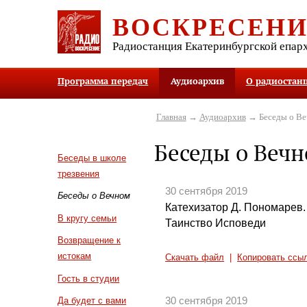
ВОСКРЕСЕН
Радиостанция Екатеринбургской епар
Программа передач
Аудиоархив
О радиостан
Главная
→
Аудиоархив
→ Беседы о В
Беседы о Веч
Беседы в школе
трезвения
30 сентября 2019
Беседы о Вечном
Катехизатор Д. Пономарев.
В кругу семьи
Таинство Исповеди
Возвращение к
истокам
Скачать файл
|
Копировать ссы
Гость в студии
30 сентября 2019
Да будет с вами