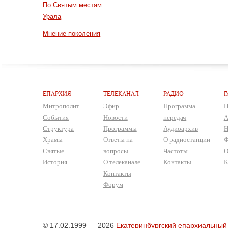
По Святым местам
Урала
Мнение поколения
ЕПАРХИЯ
ТЕЛЕКАНАЛ
РАДИО
Г
Митрополит
Эфир
Программа
Н
События
Новости
передач
А
Структура
Программы
Аудиоархив
Н
Храмы
Ответы на
О радиостанции
Ф
Святые
вопросы
Частоты
О
История
О телеканале
Контакты
К
Контакты
Форум
© 17.02.1999 — 2026
Екатеринбургский епархиальный