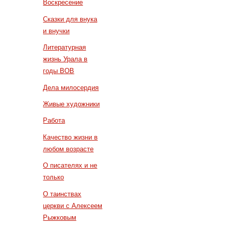
Воскресение
Сказки для внука
и внучки
Литературная
жизнь Урала в
годы ВОВ
Дела милосердия
Живые художники
Работа
Качество жизни в
любом возрасте
О писателях и не
только
О таинствах
церкви с Алексеем
Рыжковым