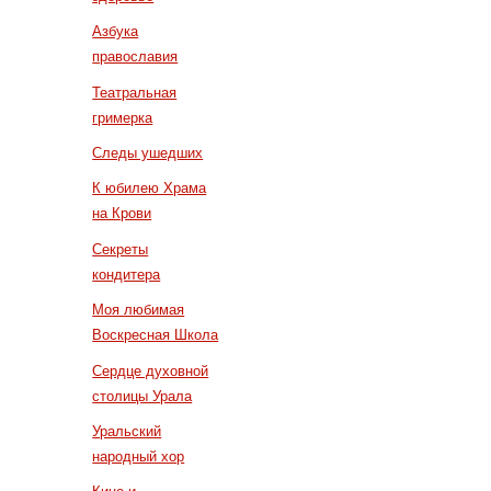
Азбука
православия
Театральная
гримерка
Следы ушедших
К юбилею Храма
на Крови
Секреты
кондитера
Моя любимая
Воскресная Школа
Сердце духовной
столицы Урала
Уральский
народный хор