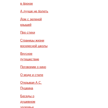
в бронзе
А лучше не болеть
Дом с зеленой
крышей
Про стихи
Страницы жизни
воскресной школы
Вкусное
путешествие
Поговорим о кино
О моде и стиле
Открывая А.С.
Пушкина
Беседы о
душевном
здоровье