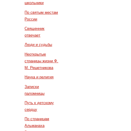
школьники
По святым местам
России
Священник
отвечает
Люди и судьбы
Неоткрытые
страницы жизни Ф.
М. Решетникова
Наука и религия
Записки
паломницы
Путь к детскому
сердцу
По страницам
Альманаха