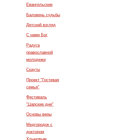
Евангельские
Баловень судьбы
Детский взгляд
С нами Бог
Радуга
православной
молодежи
Скауты
Проект "Гостевая
семья"
Фестиваль
"Царские дни"
Основы веры
Медгородок с
доктором
Хлыновым