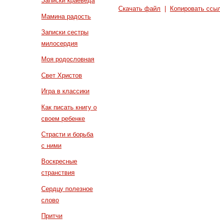
Записки краеведа
Скачать файл
|
Копировать ссы
Мамина радость
Записки сестры
милосердия
Моя родословная
Свет Христов
Игра в классики
Как писать книгу о
своем ребенке
Страсти и борьба
с ними
Воскресные
странствия
Сердцу полезное
слово
Притчи