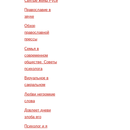
Святые жены Руси
Православие в
звуке
Обзор
православной
прессы
Семья в
современном
обществе. Советы
психолога
Визуальное в
сакральном
Любви негромкие
слова
Довлеет дневи
злоба его
Психолог и я