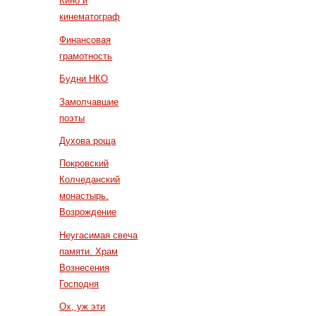
Кино и
кинематограф
Финансовая
грамотность
Будни НКО
Замолчавшие
поэты
Духова роща
Покровский
Колчеданский
монастырь.
Возрождение
Неугасимая свеча
памяти. Храм
Вознесения
Господня
Ох, уж эти