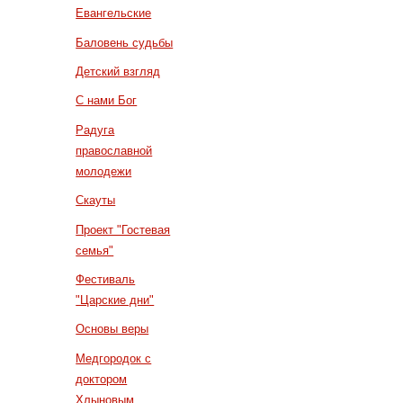
Евангельские
Баловень судьбы
Детский взгляд
С нами Бог
Радуга
православной
молодежи
Скауты
Проект "Гостевая
семья"
Фестиваль
"Царские дни"
Основы веры
Медгородок с
доктором
Хлыновым