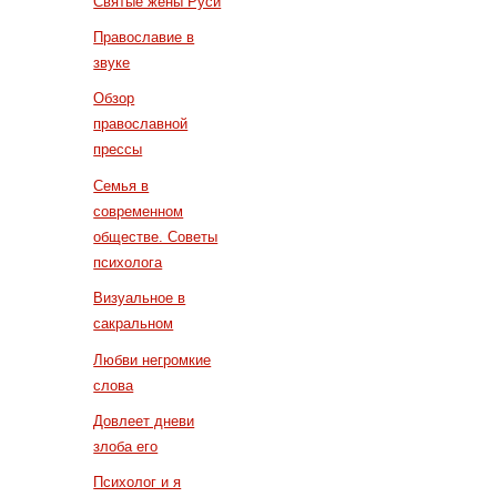
Святые жены Руси
Православие в
звуке
Обзор
православной
прессы
Семья в
современном
обществе. Советы
психолога
Визуальное в
сакральном
Любви негромкие
слова
Довлеет дневи
злоба его
Психолог и я