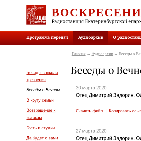
ВОСКРЕСЕН
Радиостанция Екатеринбургской епар
Программа передач
Аудиоархив
О радиостан
Главная
→
Аудиоархив
→ Беседы о В
Беседы о Веч
Беседы в школе
трезвения
30 марта 2020
Беседы о Вечном
Отец Димитрий Задорин. Об
В кругу семьи
Возвращение к
Скачать файл
|
Копировать ссы
истокам
Гость в студии
27 марта 2020
Отец Димитрий Задорин. Об
Да будет с вами