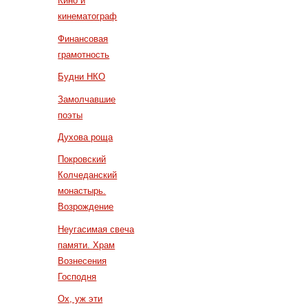
Кино и
кинематограф
Финансовая
грамотность
Будни НКО
Замолчавшие
поэты
Духова роща
Покровский
Колчеданский
монастырь.
Возрождение
Неугасимая свеча
памяти. Храм
Вознесения
Господня
Ох, уж эти