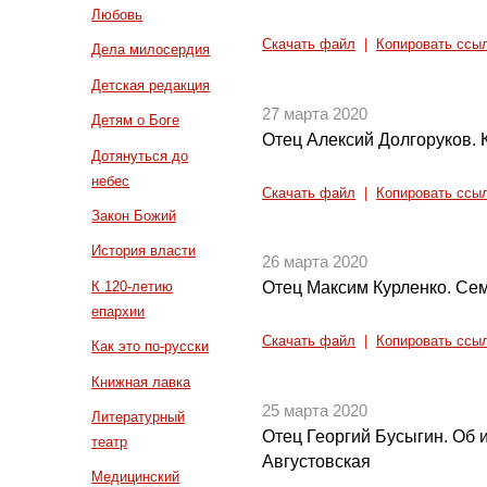
Любовь
Скачать файл
|
Копировать ссы
Дела милосердия
Детская редакция
27 марта 2020
Детям о Боге
Отец Алексий Долгоруков.
Дотянуться до
небес
Скачать файл
|
Копировать ссы
Закон Божий
История власти
26 марта 2020
К 120-летию
Отец Максим Курленко. С
епархии
Скачать файл
|
Копировать ссы
Как это по-русски
Книжная лавка
25 марта 2020
Литературный
Отец Георгий Бусыгин. Об
театр
Августовская
Медицинский