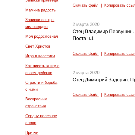
Записки краеведа
Скачать файл
|
Копировать ссы
Мамина радость
Записки сестры
2 марта 2020
милосердия
Отец Владимир Первушин. 
Моя родословная
Поста ч.1
Свет Христов
Скачать файл
|
Копировать ссы
Игра в классики
Как писать книгу о
2 марта 2020
своем ребенке
Отец Димитрий Задорин. П
Страсти и борьба
с ними
Скачать файл
|
Копировать ссы
Воскресные
странствия
Сердцу полезное
слово
Притчи