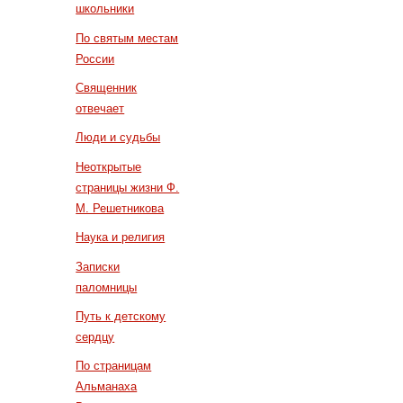
школьники
По святым местам
России
Священник
отвечает
Люди и судьбы
Неоткрытые
страницы жизни Ф.
М. Решетникова
Наука и религия
Записки
паломницы
Путь к детскому
сердцу
По страницам
Альманаха