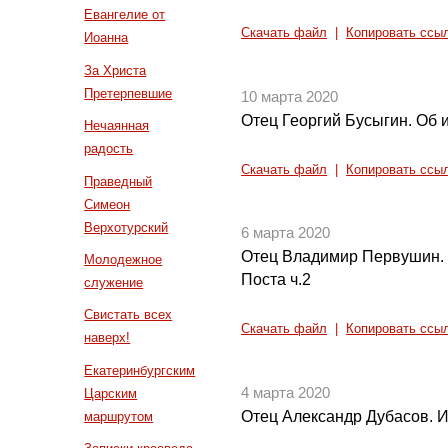
Евангелие от
Скачать файл
|
Копировать ссы
Иоанна
За Христа
Претерпевшие
10 марта 2020
Отец Георгий Бусыгин. Об 
Нечаянная
радость
Скачать файл
|
Копировать ссы
Праведный
Симеон
Верхотурский
6 марта 2020
Отец Владимир Первушин. 
Молодежное
Поста ч.2
служение
Свистать всех
Скачать файл
|
Копировать ссы
наверх!
Екатеринбургским
4 марта 2020
Царским
Отец Александр Дубасов. И
маршрутом