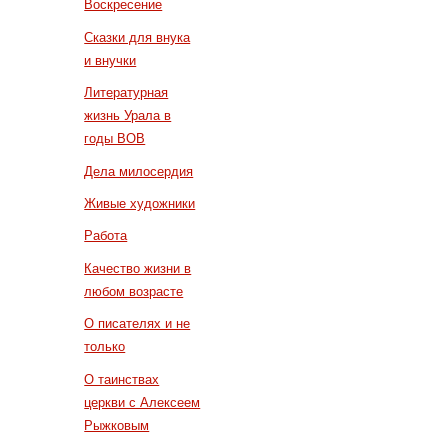
Воскресение
Сказки для внука
и внучки
Литературная
жизнь Урала в
годы ВОВ
Дела милосердия
Живые художники
Работа
Качество жизни в
любом возрасте
О писателях и не
только
О таинствах
церкви с Алексеем
Рыжковым