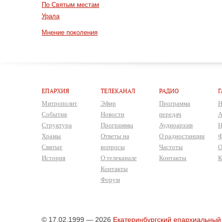
По Святым местам
Урала
Мнение поколения
ЕПАРХИЯ
ТЕЛЕКАНАЛ
РАДИО
Г
Митрополит
Эфир
Программа
Н
События
Новости
передач
А
Структура
Программы
Аудиоархив
Н
Храмы
Ответы на
О радиостанции
Ф
Святые
вопросы
Частоты
О
История
О телеканале
Контакты
К
Контакты
Форум
© 17.02.1999 — 2026
Екатеринбургский епархиальный