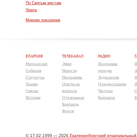
По Святым местам
Урала
Мнение поколения
ЕПАРХИЯ
ТЕЛЕКАНАЛ
РАДИО
Г
Митрополит
Эфир
Программа
Н
События
Новости
передач
А
Структура
Программы
Аудиоархив
Н
Храмы
Ответы на
О радиостанции
Ф
Святые
вопросы
Частоты
О
История
О телеканале
Контакты
К
Контакты
Форум
© 17.02.1999 — 2026
Екатеринбургский епархиальный