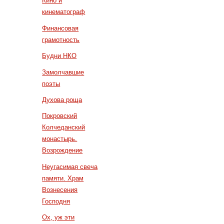
Кино и
кинематограф
Финансовая
грамотность
Будни НКО
Замолчавшие
поэты
Духова роща
Покровский
Колчеданский
монастырь.
Возрождение
Неугасимая свеча
памяти. Храм
Вознесения
Господня
Ох, уж эти