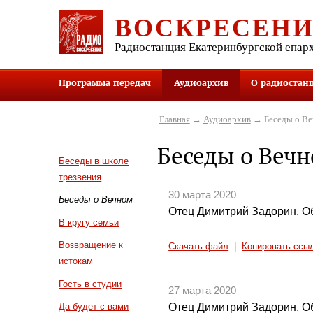
ВОСКРЕСЕН
Радиостанция Екатеринбургской епар
Программа передач
Аудиоархив
О радиостан
Главная
→
Аудиоархив
→ Беседы о В
Беседы о Веч
Беседы в школе
трезвения
30 марта 2020
Беседы о Вечном
Отец Димитрий Задорин. Об
В кругу семьи
Возвращение к
Скачать файл
|
Копировать ссы
истокам
Гость в студии
27 марта 2020
Отец Димитрий Задорин. Об
Да будет с вами