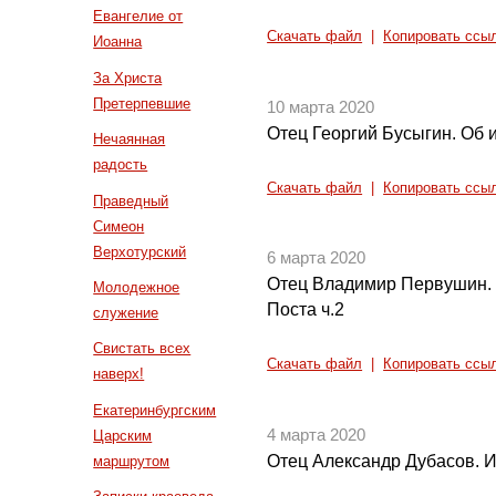
Евангелие от
Скачать файл
|
Копировать ссы
Иоанна
За Христа
Претерпевшие
10 марта 2020
Отец Георгий Бусыгин. Об 
Нечаянная
радость
Скачать файл
|
Копировать ссы
Праведный
Симеон
Верхотурский
6 марта 2020
Отец Владимир Первушин. 
Молодежное
Поста ч.2
служение
Свистать всех
Скачать файл
|
Копировать ссы
наверх!
Екатеринбургским
4 марта 2020
Царским
Отец Александр Дубасов. И
маршрутом