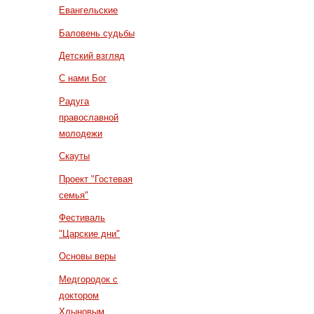
Евангельские
Баловень судьбы
Детский взгляд
С нами Бог
Радуга
православной
молодежи
Скауты
Проект "Гостевая
семья"
Фестиваль
"Царские дни"
Основы веры
Медгородок с
доктором
Хлыновым