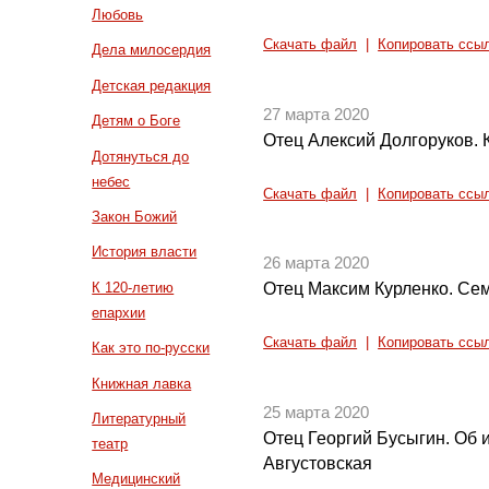
Любовь
Скачать файл
|
Копировать ссы
Дела милосердия
Детская редакция
27 марта 2020
Детям о Боге
Отец Алексий Долгоруков.
Дотянуться до
небес
Скачать файл
|
Копировать ссы
Закон Божий
История власти
26 марта 2020
К 120-летию
Отец Максим Курленко. С
епархии
Скачать файл
|
Копировать ссы
Как это по-русски
Книжная лавка
25 марта 2020
Литературный
Отец Георгий Бусыгин. Об
театр
Августовская
Медицинский