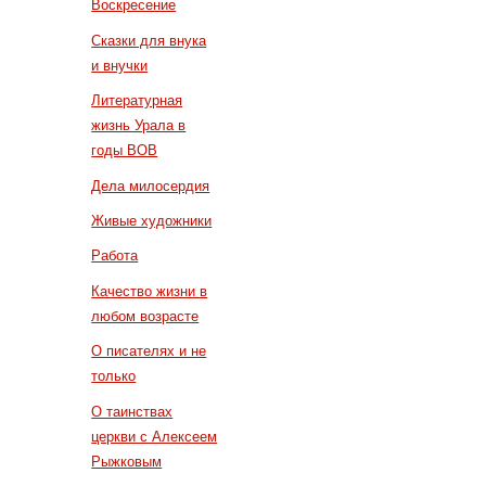
Воскресение
Сказки для внука
и внучки
Литературная
жизнь Урала в
годы ВОВ
Дела милосердия
Живые художники
Работа
Качество жизни в
любом возрасте
О писателях и не
только
О таинствах
церкви с Алексеем
Рыжковым