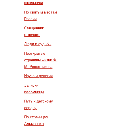
школьники
По святым местам
России
Священник
отвечает
Люди и судьбы
Неоткрытые
страницы жизни Ф.
М. Решетникова
Наука и религия
Записки
паломницы
Путь к детскому
сердцу
По страницам
Альманаха