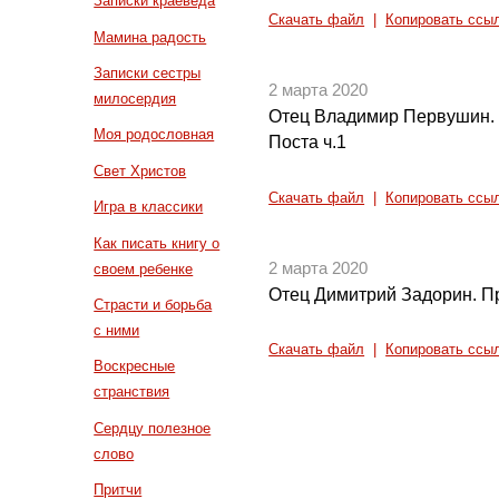
Записки краеведа
Скачать файл
|
Копировать ссы
Мамина радость
Записки сестры
2 марта 2020
милосердия
Отец Владимир Первушин. 
Моя родословная
Поста ч.1
Свет Христов
Скачать файл
|
Копировать ссы
Игра в классики
Как писать книгу о
2 марта 2020
своем ребенке
Отец Димитрий Задорин. П
Страсти и борьба
с ними
Скачать файл
|
Копировать ссы
Воскресные
странствия
Сердцу полезное
слово
Притчи