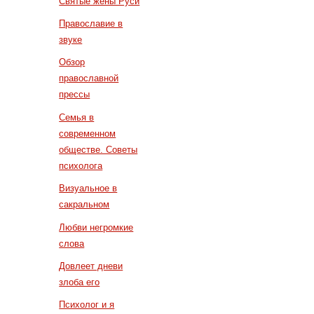
Святые жены Руси
Православие в
звуке
Обзор
православной
прессы
Семья в
современном
обществе. Советы
психолога
Визуальное в
сакральном
Любви негромкие
слова
Довлеет дневи
злоба его
Психолог и я