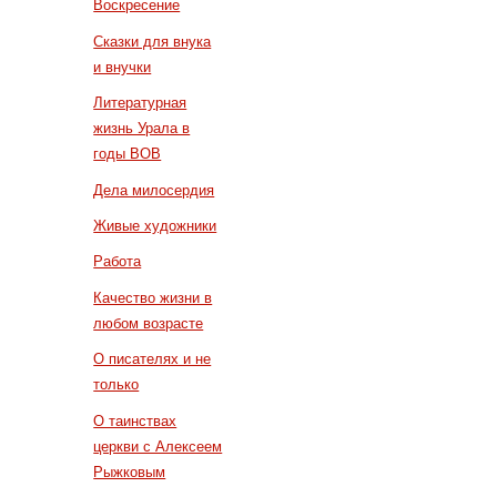
Воскресение
Сказки для внука
и внучки
Литературная
жизнь Урала в
годы ВОВ
Дела милосердия
Живые художники
Работа
Качество жизни в
любом возрасте
О писателях и не
только
О таинствах
церкви с Алексеем
Рыжковым