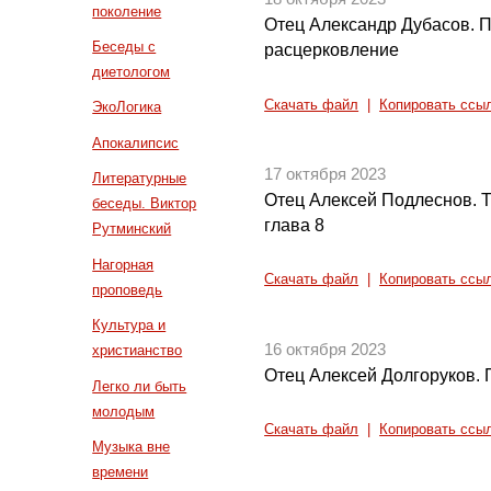
поколение
Отец Александр Дубасов. 
Беседы с
расцерковление
диетологом
Скачать файл
|
Копировать ссы
ЭкоЛогика
Апокалипсис
17 октября 2023
Литературные
Отец Алексей Подлеснов. 
беседы. Виктор
глава 8
Рутминский
Нагорная
Скачать файл
|
Копировать ссы
проповедь
Культура и
16 октября 2023
христианство
Отец Алексей Долгоруков.
Легко ли быть
молодым
Скачать файл
|
Копировать ссы
Музыка вне
времени