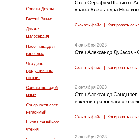
Отец Серафим Шанин (г. Ал
Советы Доулы
храма Александра Невског
Ветхий Завет
Скачать файл
|
Копировать ссы
Друзья
милосердия
4 октября 2023
Песочница для
Отец Александр Дубасов - 
взрослых
Что день
Скачать файл
|
Копировать ссы
грядущий нам
готовит
2 октября 2023
Советы молодой
Отец Александр Сандырев. 
маме
в жизни православного чел
Соборности свет
негасимый
Скачать файл
|
Копировать ссы
Школа семейного
чтения
2 октября 2023