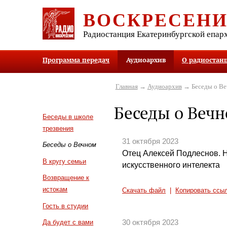
ВОСКРЕСЕН
Радиостанция Екатеринбургской епар
Программа передач
Аудиоархив
О радиостан
Главная
→
Аудиоархив
→ Беседы о В
Беседы о Веч
Беседы в школе
трезвения
31 октября 2023
Беседы о Вечном
Отец Алексей Подлеснов. 
В кругу семьи
искусственного интелекта
Возвращение к
истокам
Скачать файл
|
Копировать ссы
Гость в студии
30 октября 2023
Да будет с вами