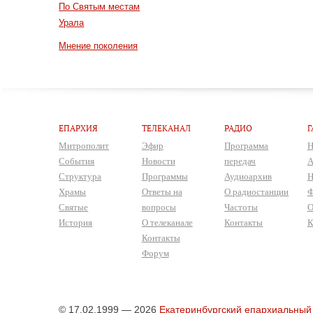
По Святым местам
Урала
Мнение поколения
ЕПАРХИЯ
ТЕЛЕКАНАЛ
РАДИО
Г
Митрополит
Эфир
Программа
Н
События
Новости
передач
А
Структура
Программы
Аудиоархив
Н
Храмы
Ответы на
О радиостанции
Ф
Святые
вопросы
Частоты
О
История
О телеканале
Контакты
К
Контакты
Форум
© 17.02.1999 — 2026
Екатеринбургский епархиальный