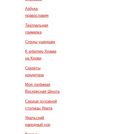
Азбука
православия
Театральная
гримерка
Следы ушедших
К юбилею Храма
на Крови
Секреты
кондитера
Моя любимая
Воскресная Школа
Сердце духовной
столицы Урала
Уральский
народный хор