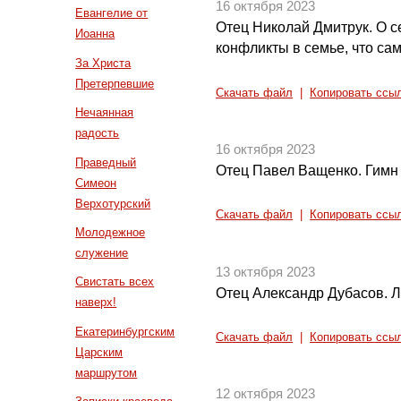
16 октября 2023
Евангелие от
Отец Николай Дмитрук. О с
Иоанна
конфликты в семье, что са
За Христа
Претерпевшие
Скачать файл
|
Копировать ссы
Нечаянная
радость
16 октября 2023
Праведный
Отец Павел Ващенко. Гимн
Симеон
Верхотурский
Скачать файл
|
Копировать ссы
Молодежное
служение
13 октября 2023
Свистать всех
Отец Александр Дубасов. 
наверх!
Екатеринбургским
Скачать файл
|
Копировать ссы
Царским
маршрутом
12 октября 2023