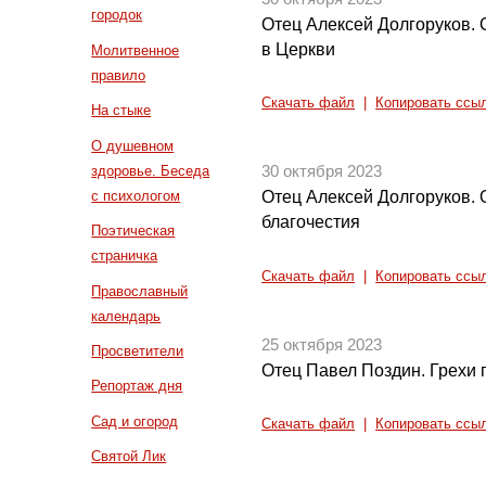
городок
Отец Алексей Долгоруков.
в Церкви
Молитвенное
правило
Скачать файл
|
Копировать ссы
На стыке
О душевном
здоровье. Беседа
30 октября 2023
с психологом
Отец Алексей Долгоруков. О
благочестия
Поэтическая
страничка
Скачать файл
|
Копировать ссы
Православный
календарь
25 октября 2023
Просветители
Отец Павел Поздин. Грехи 
Репортаж дня
Сад и огород
Скачать файл
|
Копировать ссы
Святой Лик