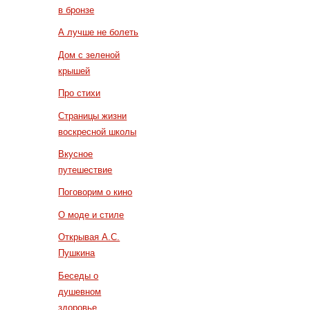
в бронзе
А лучше не болеть
Дом с зеленой
крышей
Про стихи
Страницы жизни
воскресной школы
Вкусное
путешествие
Поговорим о кино
О моде и стиле
Открывая А.С.
Пушкина
Беседы о
душевном
здоровье