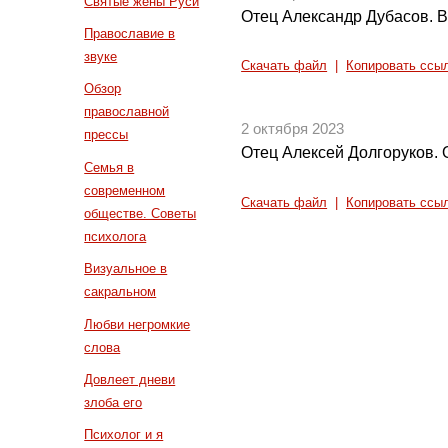
Святые жены Руси
Отец Александр Дубасов. В
Православие в
звуке
Скачать файл
|
Копировать ссы
Обзор
православной
2 октября 2023
прессы
Отец Алексей Долгоруков. О
Семья в
современном
Скачать файл
|
Копировать ссы
обществе. Советы
психолога
Визуальное в
сакральном
Любви негромкие
слова
Довлеет дневи
злоба его
Психолог и я