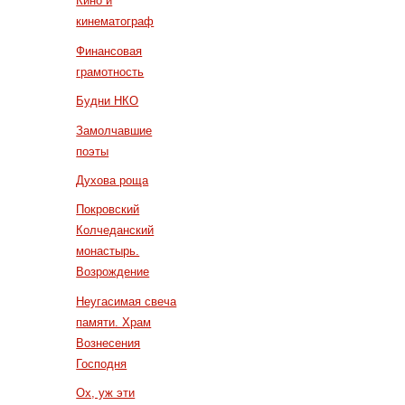
Кино и
кинематограф
Финансовая
грамотность
Будни НКО
Замолчавшие
поэты
Духова роща
Покровский
Колчеданский
монастырь.
Возрождение
Неугасимая свеча
памяти. Храм
Вознесения
Господня
Ох, уж эти