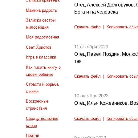
Записки краеведа
Отец Алексей Долгоруков. О
Мамина радость
Бога и на человека
Записки сестры
милосердия
Скачать файл
|
Копировать ссы
Моя родословная
11 октября 2023
Свет Христов
Отец Павел Поздин. Молюсь
Игра в классики
так
Как писать книгу о
своем ребенке
Скачать файл
|
Копировать ссы
Страсти и борьба
с ними
10 октября 2023
Воскресные
Отец Илья Кожевников. Во
странствия
Сердцу полезное
Скачать файл
|
Копировать ссы
слово
Притчи