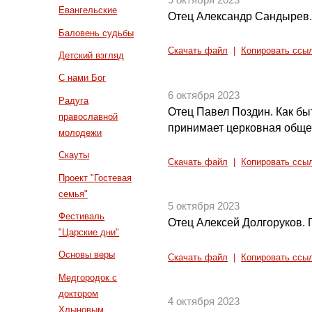
9 октября 2023
Евангельские
Отец Александр Сандырев. 
Баловень судьбы
Скачать файл
|
Копировать ссы
Детский взгляд
С нами Бог
6 октября 2023
Радуга
Отец Павел Поздин. Как быт
православной
принимает церковная обще
молодежи
Скауты
Скачать файл
|
Копировать ссы
Проект "Гостевая
семья"
5 октября 2023
Фестиваль
Отец Алексей Долгоруков.
"Царские дни"
Основы веры
Скачать файл
|
Копировать ссы
Медгородок с
доктором
4 октября 2023
Хлыновым