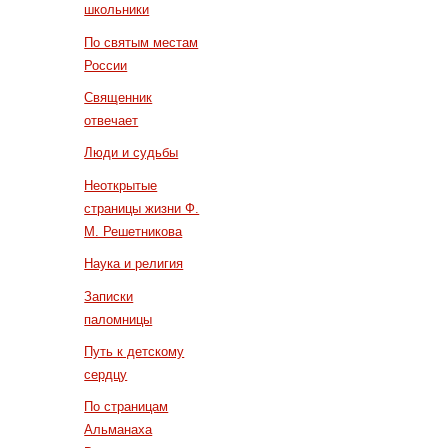
школьники
По святым местам
России
Священник
отвечает
Люди и судьбы
Неоткрытые
страницы жизни Ф.
М. Решетникова
Наука и религия
Записки
паломницы
Путь к детскому
сердцу
По страницам
Альманаха