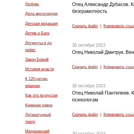
Отец Александр Дубасов. К
Любовь
безграмотность
Дела милосердия
Детская редакция
Скачать файл
|
Копировать ссы
Детям о Боге
Дотянуться до
30 октября 2023
небес
Отец Николай Дмитрук. Вен
Закон Божий
Скачать файл
|
Копировать ссы
История власти
К 120-летию
епархии
30 октября 2023
Отец Николай Пантелеев. К
Как это по-русски
психологам
Книжная лавка
Литературный
Скачать файл
|
Копировать ссы
театр
Медицинский
30 октября 2023