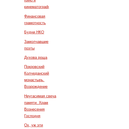
Кино и
кинематограф
Финансовая
грамотность
Будни НКО
Замолчавшие
поэты
Духова роща
Покровский
Колчеданский
монастырь.
Возрождение
Неугасимая свеча
памяти. Храм
Вознесения
Господня
Ох, уж эти