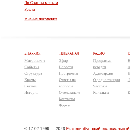
По Святым местам
Урала
Мнение поколения
ЕПАРХИЯ
ТЕЛЕКАНАЛ
РАДИО
Г
Митрополит
Эфир
Программа
Н
События
Новости
передач
А
Структура
Программы
Аудиоархив
Н
Храмы
Ответы на
О радиостанции
Ф
Святые
вопросы
Частоты
О
История
О телеканале
Контакты
К
Контакты
Форум
© 17.02.1999 — 2026
Екатеринбургский епархиальный