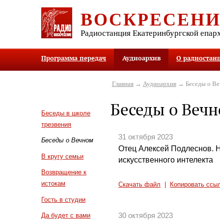
ВОСКРЕСЕН
Радиостанция Екатеринбургской епар
Программа передач
Аудиоархив
О радиостан
Главная
→
Аудиоархив
→ Беседы о В
Беседы о Веч
Беседы в школе
трезвения
31 октября 2023
Беседы о Вечном
Отец Алексей Подлеснов. 
В кругу семьи
искусственного интелекта
Возвращение к
истокам
Скачать файл
|
Копировать ссы
Гость в студии
30 октября 2023
Да будет с вами