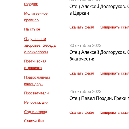
городок
Отец Алексей Долгоруков.
в Церкви
Молитвенное
правило
Скачать файл
|
Копировать ссы
На стыке
О душевном
здоровье. Беседа
30 октября 2023
с психологом
Отец Алексей Долгоруков. О
благочестия
Поэтическая
страничка
Скачать файл
|
Копировать ссы
Православный
календарь
25 октября 2023
Просветители
Отец Павел Поздин. Грехи 
Репортаж дня
Сад и огород
Скачать файл
|
Копировать ссы
Святой Лик