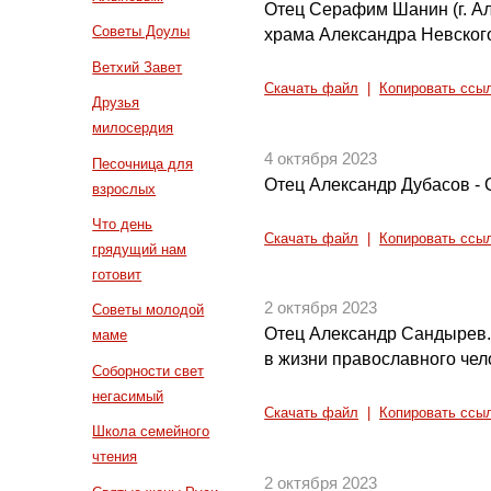
Отец Серафим Шанин (г. Ал
Советы Доулы
храма Александра Невског
Ветхий Завет
Скачать файл
|
Копировать ссы
Друзья
милосердия
4 октября 2023
Песочница для
Отец Александр Дубасов - 
взрослых
Что день
Скачать файл
|
Копировать ссы
грядущий нам
готовит
2 октября 2023
Советы молодой
Отец Александр Сандырев. 
маме
в жизни православного чел
Соборности свет
негасимый
Скачать файл
|
Копировать ссы
Школа семейного
чтения
2 октября 2023