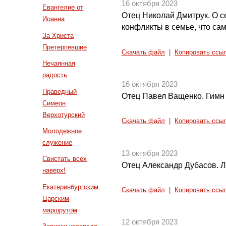
16 октября 2023
Евангелие от
Отец Николай Дмитрук. О с
Иоанна
конфликты в семье, что са
За Христа
Претерпевшие
Скачать файл
|
Копировать ссы
Нечаянная
радость
16 октября 2023
Праведный
Отец Павел Ващенко. Гимн
Симеон
Верхотурский
Скачать файл
|
Копировать ссы
Молодежное
служение
13 октября 2023
Свистать всех
Отец Александр Дубасов. 
наверх!
Екатеринбургским
Скачать файл
|
Копировать ссы
Царским
маршрутом
12 октября 2023