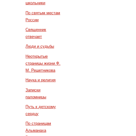
школьники
По святым местам
России
Священник
отвечает
Люди и судьбы
Неоткрытые
страницы жизни Ф.
М. Решетникова
Наука и религия
Записки
паломницы
Путь к детскому
сердцу
По страницам
Альманаха