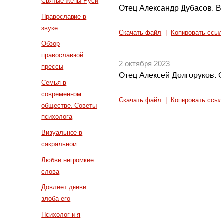
Святые жены Руси
Отец Александр Дубасов. В
Православие в
звуке
Скачать файл
|
Копировать ссы
Обзор
православной
2 октября 2023
прессы
Отец Алексей Долгоруков. О
Семья в
современном
Скачать файл
|
Копировать ссы
обществе. Советы
психолога
Визуальное в
сакральном
Любви негромкие
слова
Довлеет дневи
злоба его
Психолог и я