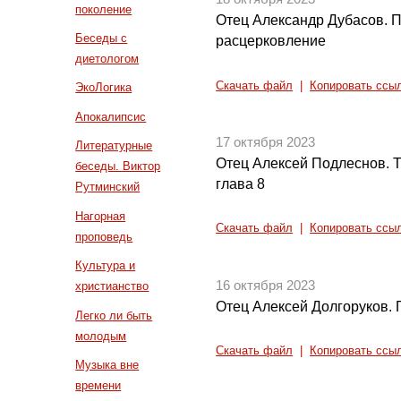
поколение
Отец Александр Дубасов. 
Беседы с
расцерковление
диетологом
Скачать файл
|
Копировать ссы
ЭкоЛогика
Апокалипсис
17 октября 2023
Литературные
Отец Алексей Подлеснов. 
беседы. Виктор
глава 8
Рутминский
Нагорная
Скачать файл
|
Копировать ссы
проповедь
Культура и
16 октября 2023
христианство
Отец Алексей Долгоруков.
Легко ли быть
молодым
Скачать файл
|
Копировать ссы
Музыка вне
времени