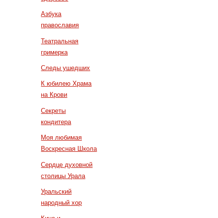
Азбука
православия
Театральная
гримерка
Следы ушедших
К юбилею Храма
на Крови
Секреты
кондитера
Моя любимая
Воскресная Школа
Сердце духовной
столицы Урала
Уральский
народный хор