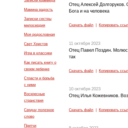
Записки краеведа
Отец Алексей Долгоруков. О
Мамина радость
Бога и на человека
Записки сестры
милосердия
Скачать файл
|
Копировать ссы
Моя родословная
11 октября 2023
Свет Христов
Отец Павел Поздин. Молюсь
Игра в классики
так
Как писать книгу о
своем ребенке
Скачать файл
|
Копировать ссы
Страсти и борьба
с ними
10 октября 2023
Воскресные
Отец Илья Кожевников. Во
странствия
Сердцу полезное
Скачать файл
|
Копировать ссы
слово
Притчи