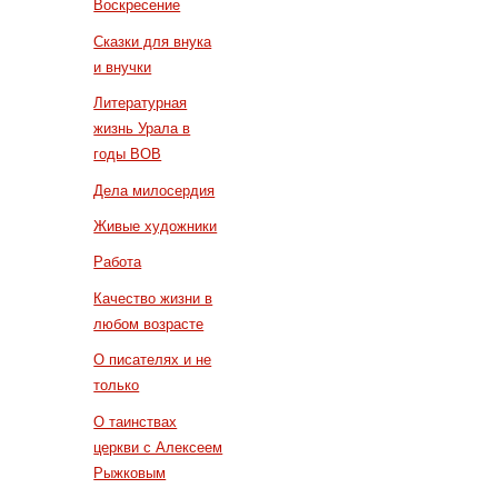
Воскресение
Сказки для внука
и внучки
Литературная
жизнь Урала в
годы ВОВ
Дела милосердия
Живые художники
Работа
Качество жизни в
любом возрасте
О писателях и не
только
О таинствах
церкви с Алексеем
Рыжковым