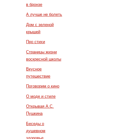
в бронзе
А лучше не болеть
Дом с зеленой
крышей
Про стихи
Страницы жизни
воскресной школы
Вкусное
путешествие
Поговорим о кино
О моде и стиле
Открывая А.С.
Пушкина
Беседы о
душевном
здоровье