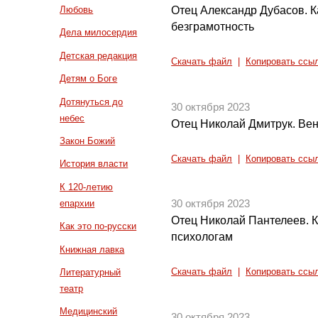
Отец Александр Дубасов. К
Любовь
безграмотность
Дела милосердия
Детская редакция
Скачать файл
|
Копировать ссы
Детям о Боге
Дотянуться до
30 октября 2023
небес
Отец Николай Дмитрук. Вен
Закон Божий
Скачать файл
|
Копировать ссы
История власти
К 120-летию
епархии
30 октября 2023
Отец Николай Пантелеев. К
Как это по-русски
психологам
Книжная лавка
Литературный
Скачать файл
|
Копировать ссы
театр
Медицинский
30 октября 2023