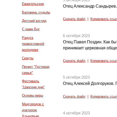
9 октября 2023
Евангельские
Отец Александр Сандырев. 
Баловень судьбы
Скачать файл
|
Копировать ссы
Детский взгляд
С нами Бог
6 октября 2023
Радуга
Отец Павел Поздин. Как быт
православной
принимает церковная обще
молодежи
Скауты
Скачать файл
|
Копировать ссы
Проект "Гостевая
семья"
5 октября 2023
Фестиваль
Отец Алексей Долгоруков.
"Царские дни"
Основы веры
Скачать файл
|
Копировать ссы
Медгородок с
доктором
4 октября 2023
Хлыновым