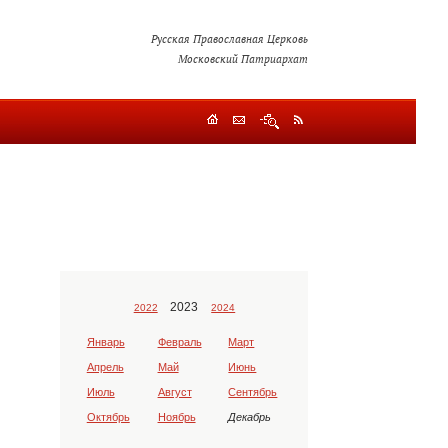
Русская Православная Церковь
Московский Патриархат
2023
2022
2024
Январь
Февраль
Март
Апрель
Май
Июнь
Июль
Август
Сентябрь
Октябрь
Ноябрь
Декабрь