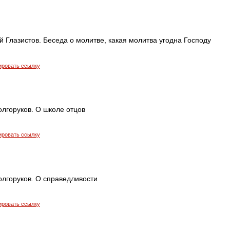
 Глазистов. Беседа о молитве, какая молитва угодна Господу
ировать ссылку
лгоруков. О школе отцов
ировать ссылку
олгоруков. О справедливости
ировать ссылку