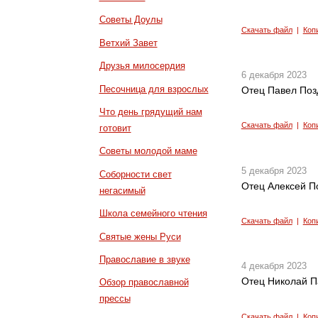
Советы Доулы
Скачать файл
|
Коп
Ветхий Завет
Друзья милосердия
6 декабря 2023
Песочница для взрослых
Отец Павел Позд
Что день грядущий нам
Скачать файл
|
Коп
готовит
Советы молодой маме
5 декабря 2023
Соборности свет
Отец Алексей П
негасимый
Школа семейного чтения
Скачать файл
|
Коп
Святые жены Руси
Православие в звуке
4 декабря 2023
Отец Николай П
Обзор православной
прессы
Скачать файл
|
Коп