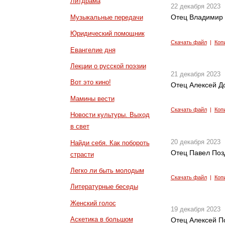
Литдрама
22 декабря 2023
Отец Владимир 
Музыкальные передачи
Юридический помощник
Скачать файл
|
Коп
Евангелие дня
Лекции о русской поэзии
21 декабря 2023
Вот это кино!
Отец Алексей До
Мамины вести
Скачать файл
|
Коп
Новости культуры. Выход
в свет
20 декабря 2023
Найди себя. Как побороть
Отец Павел Поз
страсти
Легко ли быть молодым
Скачать файл
|
Коп
Литературные беседы
Женский голос
19 декабря 2023
Аскетика в большом
Отец Алексей П