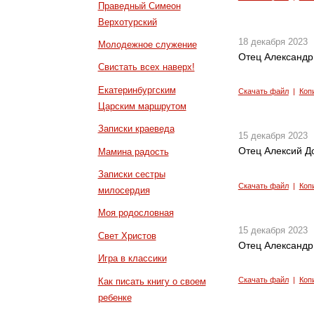
Праведный Симеон
Верхотурский
18 декабря 2023
Молодежное служение
Отец Александр
Свистать всех наверх!
Екатеринбургским
Скачать файл
|
Коп
Царским маршрутом
Записки краеведа
15 декабря 2023
Отец Алексий До
Мамина радость
Записки сестры
Скачать файл
|
Коп
милосердия
Моя родословная
15 декабря 2023
Свет Христов
Отец Александр 
Игра в классики
Скачать файл
|
Коп
Как писать книгу о своем
ребенке