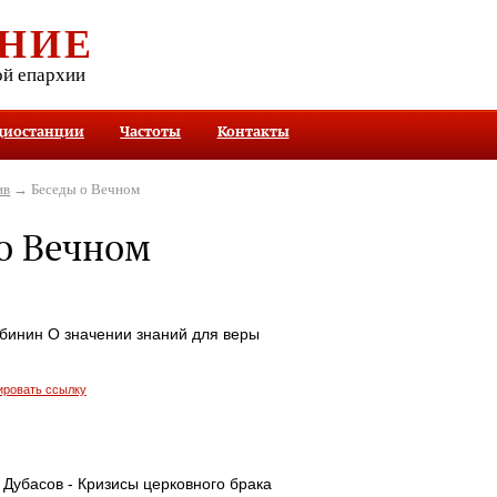
НИЕ
ой епархии
диостанции
Частоты
Контакты
ив
→ Беседы о Вечном
о Вечном
бинин О значении знаний для веры
ировать ссылку
Дубасов - Кризисы церковного брака