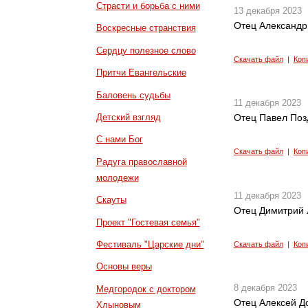
Страсти и борьба с ними
13 декабря 2023
Отец Александр
Воскресные странствия
Сердцу полезное слово
Скачать файл
|
Коп
Притчи Евангельские
Баловень судьбы
11 декабря 2023
Детский взгляд
Отец Павел Позд
С нами Бог
Скачать файл
|
Коп
Радуга православной
молодежи
11 декабря 2023
Скауты
Отец Димитрий Л
Проект "Гостевая семья"
Фестиваль "Царские дни"
Скачать файл
|
Коп
Основы веры
8 декабря 2023
Медгородок с доктором
Отец Алексей Д
Хлыновым