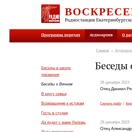
ВОСКРЕСЕ
Радиостанция Екатеринбургск
Программа передач
Аудиоархив
О ра
Главная
→
Аудиоарх
Беседы 
Беседы в школе
трезвения
28 декабря 2023
Беседы о Вечном
Отец Даниил Ря
В кругу семьи
Возвращение к истокам
Скачать файл
|
Коп
Гость в студии
28 декабря 2023
Да будет с вами Любовь
Отец Александр 
Дела милосердия