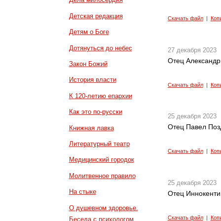
Детская редакция
Скачать файл
|
Коп
Детям о Боге
Дотянуться до небес
27 декабря 2023
Отец Александр
Закон Божий
История власти
Скачать файл
|
Коп
К 120-летию епархии
Как это по-русски
25 декабря 2023
Отец Павел Поз
Книжная лавка
Литературный театр
Скачать файл
|
Коп
Медицинский городок
Молитвенное правило
25 декабря 2023
На стыке
Отец Иннокентий
О душевном здоровье.
Скачать файл
|
Коп
Беседа с психологом