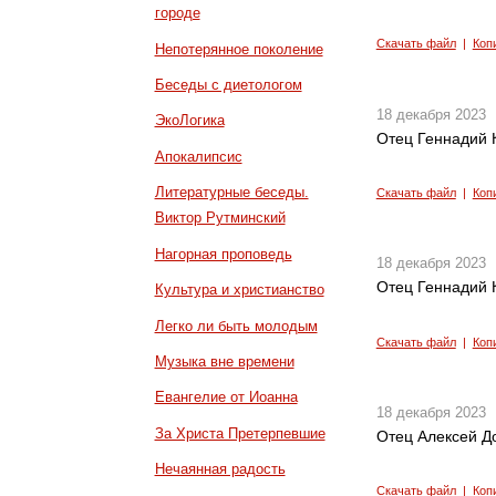
городе
Скачать файл
|
Коп
Непотерянное поколение
Беседы с диетологом
18 декабря 2023
ЭкоЛогика
Отец Геннадий К
Апокалипсис
Литературные беседы.
Скачать файл
|
Коп
Виктор Рутминский
Нагорная проповедь
18 декабря 2023
Отец Геннадий К
Культура и христианство
Легко ли быть молодым
Скачать файл
|
Коп
Музыка вне времени
Евангелие от Иоанна
18 декабря 2023
За Христа Претерпевшие
Отец Алексей До
Нечаянная радость
Скачать файл
|
Коп