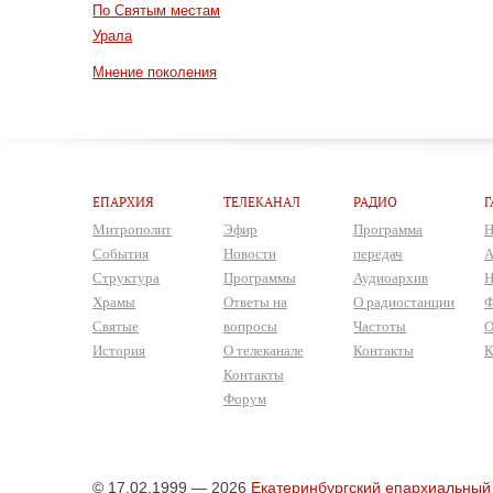
По Святым местам
Урала
Мнение поколения
ЕПАРХИЯ
ТЕЛЕКАНАЛ
РАДИО
Г
Митрополит
Эфир
Программа
Н
События
Новости
передач
А
Структура
Программы
Аудиоархив
Н
Храмы
Ответы на
О радиостанции
Ф
Святые
вопросы
Частоты
О
История
О телеканале
Контакты
К
Контакты
Форум
© 17.02.1999 — 2026
Екатеринбургский епархиальный