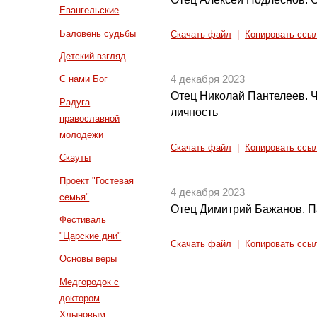
Евангельские
Баловень судьбы
Скачать файл
|
Копировать ссы
Детский взгляд
4 декабря 2023
С нами Бог
Отец Николай Пантелеев. 
Радуга
личность
православной
молодежи
Скачать файл
|
Копировать ссы
Скауты
Проект "Гостевая
4 декабря 2023
семья"
Отец Димитрий Бажанов. П
Фестиваль
"Царские дни"
Скачать файл
|
Копировать ссы
Основы веры
Медгородок с
доктором
Хлыновым