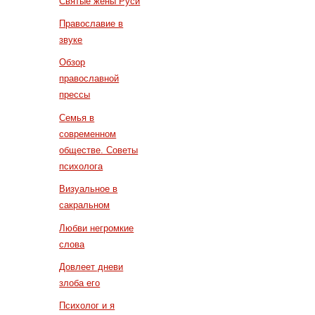
Святые жены Руси
Православие в
звуке
Обзор
православной
прессы
Семья в
современном
обществе. Советы
психолога
Визуальное в
сакральном
Любви негромкие
слова
Довлеет дневи
злоба его
Психолог и я