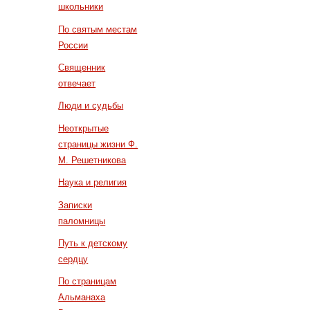
школьники
По святым местам
России
Священник
отвечает
Люди и судьбы
Неоткрытые
страницы жизни Ф.
М. Решетникова
Наука и религия
Записки
паломницы
Путь к детскому
сердцу
По страницам
Альманаха