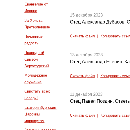
Евангелие от
Иоанна
15 декабря 2023
За Христа
Отец Александр Дубасов. О
Претерпевшие
Нечаянная
Скачать файл
|
Копировать ссы
радость
Праведный
13 декабря 2023
Симеон
Отец Александр Есенин. Ка
Верхотурский
Молодежное
Скачать файл
|
Копировать ссы
служение
Свистать всех
11 декабря 2023
наверх!
Отец Павел Поздин. Ответы
Екатеринбургским
Царским
Скачать файл
|
Копировать ссы
маршрутом