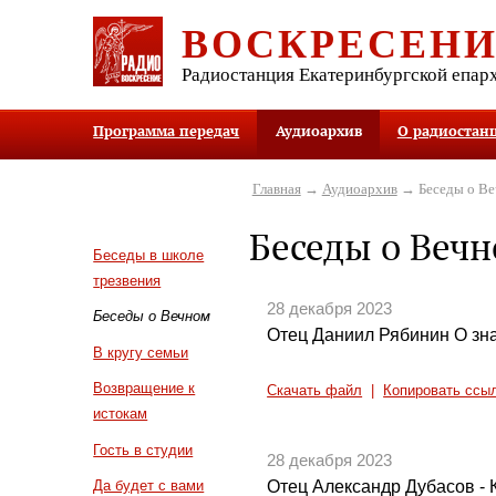
ВОСКРЕСЕН
Радиостанция Екатеринбургской епар
Программа передач
Аудиоархив
О радиостан
Главная
→
Аудиоархив
→ Беседы о В
Беседы о Веч
Беседы в школе
трезвения
28 декабря 2023
Беседы о Вечном
Отец Даниил Рябинин О зн
В кругу семьи
Возвращение к
Скачать файл
|
Копировать ссы
истокам
Гость в студии
28 декабря 2023
Отец Александр Дубасов - 
Да будет с вами