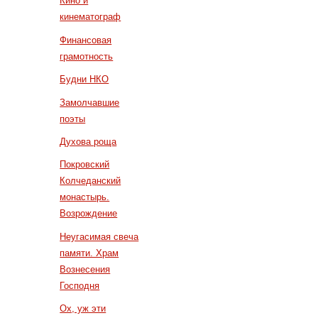
Кино и
кинематограф
Финансовая
грамотность
Будни НКО
Замолчавшие
поэты
Духова роща
Покровский
Колчеданский
монастырь.
Возрождение
Неугасимая свеча
памяти. Храм
Вознесения
Господня
Ох, уж эти