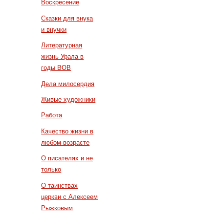
Воскресение
Сказки для внука
и внучки
Литературная
жизнь Урала в
годы ВОВ
Дела милосердия
Живые художники
Работа
Качество жизни в
любом возрасте
О писателях и не
только
О таинствах
церкви с Алексеем
Рыжковым