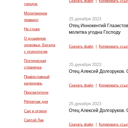
Скачать файл
|
Копировать ссы
городок
Молитвенное
25 декабря 2023
правило
Отец Иннокентий Глазистов
На стыке
молитва угодна Господу
О душевном
здоровье. Беседа
Скачать файл
|
Копировать ссы
с психологом
Поэтическая
25 декабря 2023
страничка
Отец Алексей Долгоруков. 
Православный
календарь
Скачать файл
|
Копировать ссы
Просветители
Репортаж дня
25 декабря 2023
Отец Алексей Долгоруков. 
Сад и огород
Святой Лик
Скачать файл
|
Копировать ссы