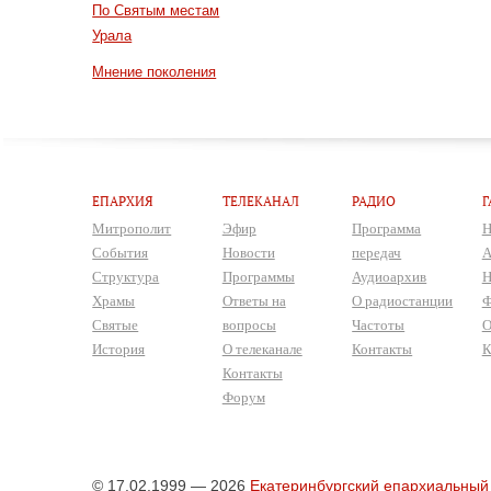
По Святым местам
Урала
Мнение поколения
ЕПАРХИЯ
ТЕЛЕКАНАЛ
РАДИО
Г
Митрополит
Эфир
Программа
Н
События
Новости
передач
А
Структура
Программы
Аудиоархив
Н
Храмы
Ответы на
О радиостанции
Ф
Святые
вопросы
Частоты
О
История
О телеканале
Контакты
К
Контакты
Форум
© 17.02.1999 — 2026
Екатеринбургский епархиальный