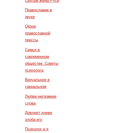
Святые жены Руси
Православие в
звуке
Обзор
православной
прессы
Семья в
современном
обществе. Советы
психолога
Визуальное в
сакральном
Любви негромкие
слова
Довлеет дневи
злоба его
Психолог и я