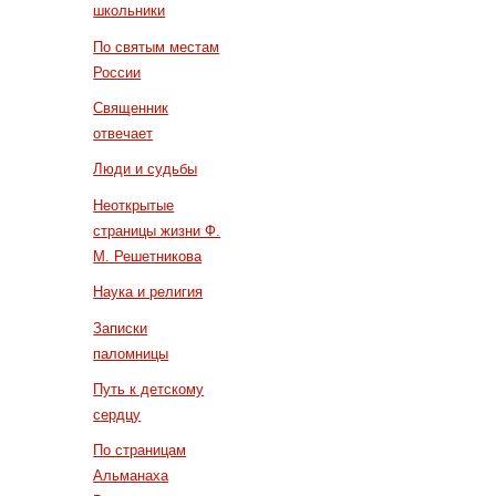
школьники
По святым местам
России
Священник
отвечает
Люди и судьбы
Неоткрытые
страницы жизни Ф.
М. Решетникова
Наука и религия
Записки
паломницы
Путь к детскому
сердцу
По страницам
Альманаха