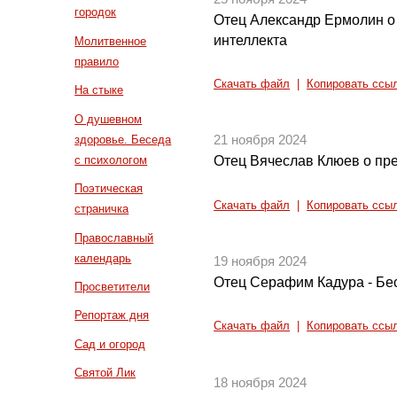
городок
Отец Александр Ермолин о
интеллекта
Молитвенное
правило
Скачать файл
|
Копировать ссы
На стыке
О душевном
здоровье. Беседа
21 ноября 2024
с психологом
Отец Вячеслав Клюев о пр
Поэтическая
Скачать файл
|
Копировать ссы
страничка
Православный
календарь
19 ноября 2024
Отец Серафим Кадура - Бе
Просветители
Репортаж дня
Скачать файл
|
Копировать ссы
Сад и огород
Святой Лик
18 ноября 2024