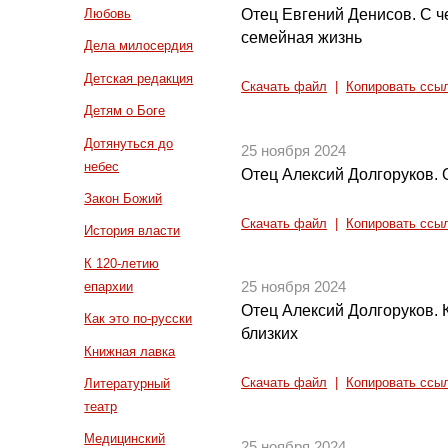
Отец Евгений Денисов. С ч
Любовь
семейная жизнь
Дела милосердия
Детская редакция
Скачать файл
|
Копировать ссы
Детям о Боге
Дотянуться до
25 ноября 2024
небес
Отец Алексий Долгоруков. 
Закон Божий
Скачать файл
|
Копировать ссы
История власти
К 120-летию
епархии
25 ноября 2024
Отец Алексий Долгоруков. 
Как это по-русски
близких
Книжная лавка
Литературный
Скачать файл
|
Копировать ссы
театр
Медицинский
25 ноября 2024