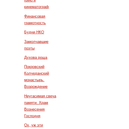
Кино и
кинематограф
Финансовая
грамотность
Будни НКО
Замолчавшие
поэты
Духова роща
Покровский
Колчеданский
монастырь.
Возрождение
Неугасимая свеча
памяти. Храм
Вознесения
Господня
Ох, уж эти