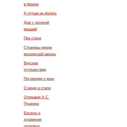
в бронзе
А лучше не болеть
Дом с зеленой
крышей
Про стихи
Страницы жизни
воскресной школы
Вкусное
путешествие
Поговорим о кино
О моде и стиле
Открывая А.С.
Пушкина
Беседы о
душевном
здоровье