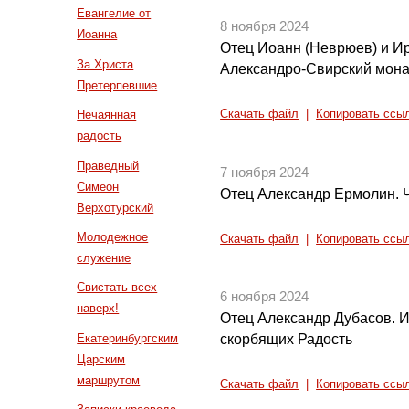
Евангелие от
8 ноября 2024
Иоанна
Отец Иоанн (Неврюев) и Ир
За Христа
Александро-Свирский мона
Претерпевшие
Нечаянная
Скачать файл
|
Копировать ссы
радость
Праведный
7 ноября 2024
Симеон
Отец Александр Ермолин. 
Верхотурский
Молодежное
Скачать файл
|
Копировать ссы
служение
Свистать всех
6 ноября 2024
наверх!
Отец Александр Дубасов. 
Екатеринбургским
скорбящих Радость
Царским
маршрутом
Скачать файл
|
Копировать ссы