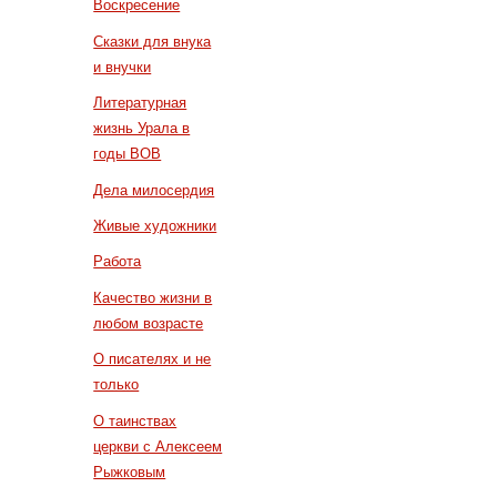
Воскресение
Сказки для внука
и внучки
Литературная
жизнь Урала в
годы ВОВ
Дела милосердия
Живые художники
Работа
Качество жизни в
любом возрасте
О писателях и не
только
О таинствах
церкви с Алексеем
Рыжковым