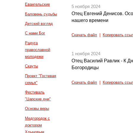
Евангельские
5 ноября 2024
Отец Евгений Денисов. Ос
Баловень судьбы
нашего времени
Детский взгляд
С нами Бог
Скачать файл
|
Копировать ссы
Радуга
православной
1 ноября 2024
молодежи
Отец Василий Равлик - К Д
Скауты
Богородицы
Проект "Гостевая
Скачать файл
|
Копировать ссы
семья"
Фестиваль
"Царские дни"
Основы веры
Медгородок с
доктором
Хлыновым