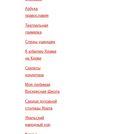
Азбука
православия
Театральная
гримерка
Следы ушедших
К юбилею Храма
на Крови
Секреты
кондитера
Моя любимая
Воскресная Школа
Сердце духовной
столицы Урала
Уральский
народный хор