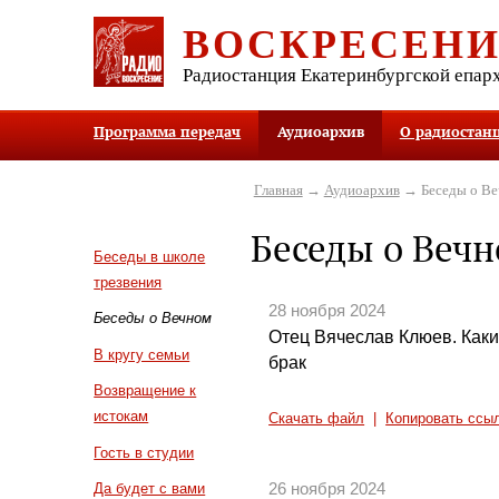
ВОСКРЕСЕН
Радиостанция Екатеринбургской епар
Программа передач
Аудиоархив
О радиостан
Главная
→
Аудиоархив
→ Беседы о В
Беседы о Веч
Беседы в школе
трезвения
28 ноября 2024
Беседы о Вечном
Отец Вячеслав Клюев. Как
В кругу семьи
брак
Возвращение к
истокам
Скачать файл
|
Копировать ссы
Гость в студии
26 ноября 2024
Да будет с вами