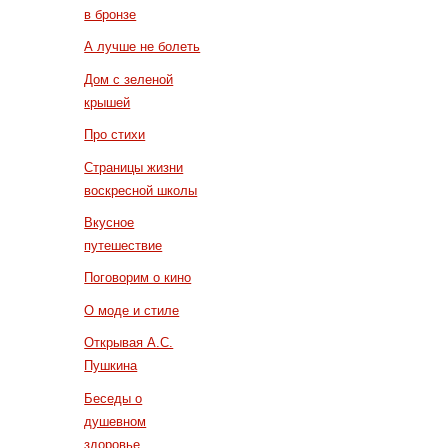
в бронзе
А лучше не болеть
Дом с зеленой
крышей
Про стихи
Страницы жизни
воскресной школы
Вкусное
путешествие
Поговорим о кино
О моде и стиле
Открывая А.С.
Пушкина
Беседы о
душевном
здоровье