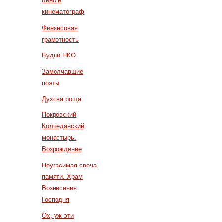
Кино и
кинематограф
Финансовая
грамотность
Будни НКО
Замолчавшие
поэты
Духова роща
Покровский
Колчеданский
монастырь.
Возрождение
Неугасимая свеча
памяти. Храм
Вознесения
Господня
Ох, уж эти