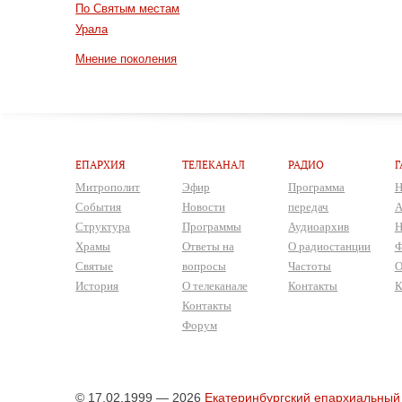
По Святым местам
Урала
Мнение поколения
ЕПАРХИЯ
ТЕЛЕКАНАЛ
РАДИО
Г
Митрополит
Эфир
Программа
Н
События
Новости
передач
А
Структура
Программы
Аудиоархив
Н
Храмы
Ответы на
О радиостанции
Ф
Святые
вопросы
Частоты
О
История
О телеканале
Контакты
К
Контакты
Форум
© 17.02.1999 — 2026
Екатеринбургский епархиальный