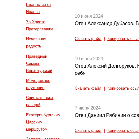
Евангелие от
Иоанна
10 июня 2024
За Христа
Отец Александр Дубасов. В
Претерпевшие
Нечаянная
Скачать файл
|
Копировать ссы
радость
Праведный
10 июня 2024
Симеон
Отец Алексий Долгоруков. 
Верхотурский
себя
Молодежное
служение
Скачать файл
|
Копировать ссы
Свистать всех
наверх!
7 июня 2024
Екатеринбургским
Отец Даниил Рябинин о со
Царским
маршрутом
Скачать файл
|
Копировать ссы