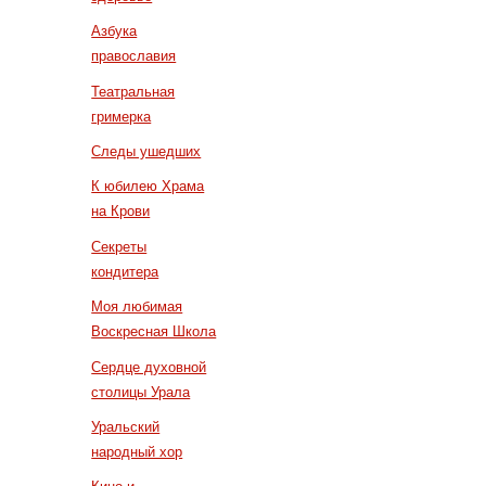
Азбука
православия
Театральная
гримерка
Следы ушедших
К юбилею Храма
на Крови
Секреты
кондитера
Моя любимая
Воскресная Школа
Сердце духовной
столицы Урала
Уральский
народный хор