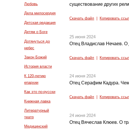
существование других рел
Любовь
Дела милосердия
Скачать файл
|
Копировать ссы
Детская редакция
Детям о Боге
25 июня 2024
Дотянуться до
Отец Владислав Нечаев. О 
небес
Закон Божий
Скачать файл
|
Копировать ссы
История власти
К 120-летию
24 июня 2024
епархии
Отец Серафим Кадура. Чем 
Как это по-русски
Скачать файл
|
Копировать ссы
Книжная лавка
Литературный
24 июня 2024
театр
Отец Вячеслав Клюев. О т
Медицинский