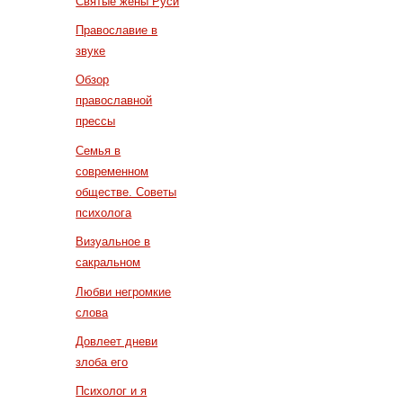
Святые жены Руси
Православие в
звуке
Обзор
православной
прессы
Семья в
современном
обществе. Советы
психолога
Визуальное в
сакральном
Любви негромкие
слова
Довлеет дневи
злоба его
Психолог и я