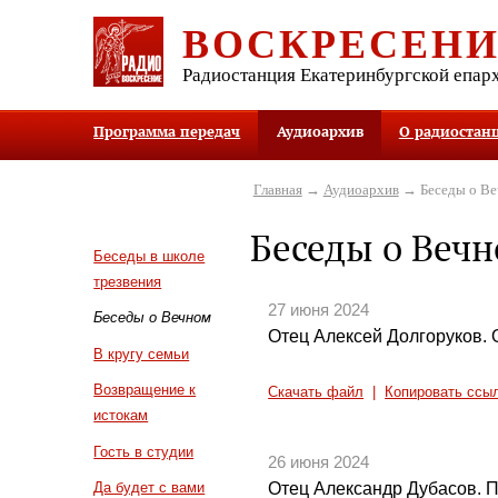
ВОСКРЕСЕН
Радиостанция Екатеринбургской епар
Программа передач
Аудиоархив
О радиостан
Главная
→
Аудиоархив
→ Беседы о В
Беседы о Веч
Беседы в школе
трезвения
27 июня 2024
Беседы о Вечном
Отец Алексей Долгоруков. 
В кругу семьи
Возвращение к
Скачать файл
|
Копировать ссы
истокам
Гость в студии
26 июня 2024
Отец Александр Дубасов. П
Да будет с вами