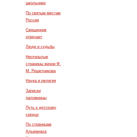
школьники
По святым местам
России
Священник
отвечает
Люди и судьбы
Неоткрытые
страницы жизни Ф.
М. Решетникова
Наука и религия
Записки
паломницы
Путь к детскому
сердцу
По страницам
Альманаха