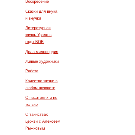
Воскресение
Сказки для внука
и внучки
Литературная
жизнь Урала в
годы ВОВ
Дела милосердия
Живые художники
Работа
Качество жизни в
любом возрасте
О писателях и не
только
О таинствах
церкви с Алексеем
Рыжковым