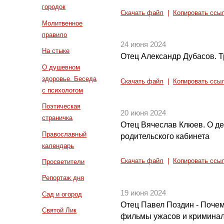
городок
Скачать файл
|
Копировать ссы
Молитвенное
правило
24 июня 2024
На стыке
Отец Александр Дубасов. Т
О душевном
здоровье. Беседа
Скачать файл
|
Копировать ссы
с психологом
Поэтическая
20 июня 2024
страничка
Отец Вячеслав Клюев. О д
Православный
родительского кабинета
календарь
Скачать файл
|
Копировать ссы
Просветители
Репортаж дня
19 июня 2024
Сад и огород
Отец Павел Поздин - Поче
Святой Лик
фильмы ужасов и кримина