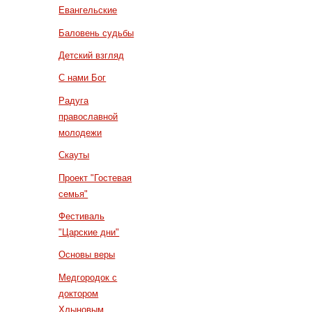
Евангельские
Баловень судьбы
Детский взгляд
С нами Бог
Радуга
православной
молодежи
Скауты
Проект "Гостевая
семья"
Фестиваль
"Царские дни"
Основы веры
Медгородок с
доктором
Хлыновым