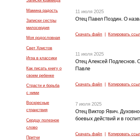
Записки краеведа
Мамина радость
11 июля 2025
Отец Павел Поздин. О наз
Записки сестры
милосердия
Скачать файл
|
Копировать ссы
Моя родословная
Свет Христов
11 июля 2025
Игра в классики
Отец Алексей Подлеснов. 
Как писать книгу о
Павле
своем ребенке
Скачать файл
|
Копировать ссы
Страсти и борьба
с ними
Воскресные
7 июля 2025
странствия
Отец Виктор Явич. Духовно
боевых действий и в госпи
Сердцу полезное
слово
Скачать файл
|
Копировать ссы
Притчи