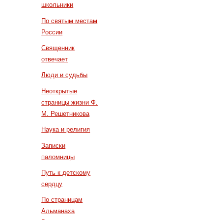
школьники
По святым местам
России
Священник
отвечает
Люди и судьбы
Неоткрытые
страницы жизни Ф.
М. Решетникова
Наука и религия
Записки
паломницы
Путь к детскому
сердцу
По страницам
Альманаха