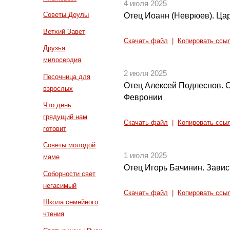
4 июля 2025
Советы Доулы
Отец Иоанн (Неврюев). Цар
Ветхий Завет
Скачать файл
|
Копировать ссы
Друзья
милосердия
2 июля 2025
Песочница для
Отец Алексей Подлеснов. 
взрослых
Февронии
Что день
грядущий нам
Скачать файл
|
Копировать ссы
готовит
Советы молодой
1 июля 2025
маме
Отец Игорь Бачинин. Зависи
Соборности свет
негасимый
Скачать файл
|
Копировать ссы
Школа семейного
чтения