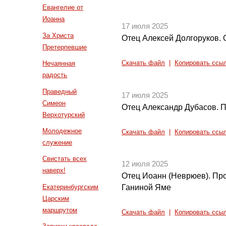
Евангелие от
Иоанна
17 июля 2025
За Христа
Отец Алексей Долгоруков. 
Претерпевшие
Нечаянная
Скачать файл
|
Копировать ссы
радость
Праведный
17 июля 2025
Симеон
Отец Александр Дубасов. 
Верхотурский
Молодежное
Скачать файл
|
Копировать ссы
служение
Свистать всех
12 июля 2025
наверх!
Отец Иоанн (Неврюев). Пр
Екатеринбургским
Ганиной Яме
Царским
маршрутом
Скачать файл
|
Копировать ссы