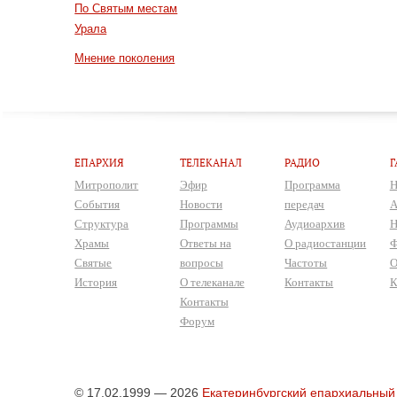
По Святым местам
Урала
Мнение поколения
ЕПАРХИЯ
ТЕЛЕКАНАЛ
РАДИО
Г
Митрополит
Эфир
Программа
Н
События
Новости
передач
А
Структура
Программы
Аудиоархив
Н
Храмы
Ответы на
О радиостанции
Ф
Святые
вопросы
Частоты
О
История
О телеканале
Контакты
К
Контакты
Форум
© 17.02.1999 — 2026
Екатеринбургский епархиальный