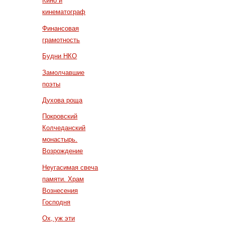
Кино и
кинематограф
Финансовая
грамотность
Будни НКО
Замолчавшие
поэты
Духова роща
Покровский
Колчеданский
монастырь.
Возрождение
Неугасимая свеча
памяти. Храм
Вознесения
Господня
Ох, уж эти