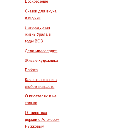
Воскресение
Сказки для внука
и внучки
Литературная
жизнь Урала в
годы ВОВ
Дела милосердия
Живые художники
Работа
Качество жизни в
любом возрасте
О писателях и не
только
О таинствах
церкви с Алексеем
Рыжковым