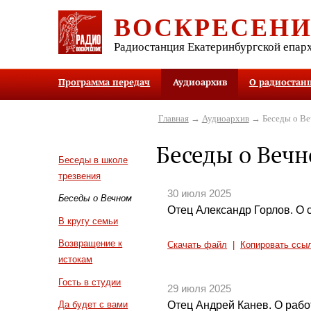
ВОСКРЕСЕН
Радиостанция Екатеринбургской епар
Программа передач
Аудиоархив
О радиостан
Главная
→
Аудиоархив
→ Беседы о В
Беседы о Веч
Беседы в школе
трезвения
30 июля 2025
Беседы о Вечном
Отец Александр Горлов. О 
В кругу семьи
Возвращение к
Скачать файл
|
Копировать ссы
истокам
Гость в студии
29 июля 2025
Отец Андрей Канев. О раб
Да будет с вами