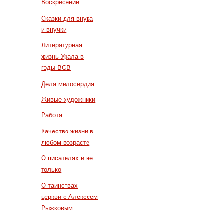
Воскресение
Сказки для внука
и внучки
Литературная
жизнь Урала в
годы ВОВ
Дела милосердия
Живые художники
Работа
Качество жизни в
любом возрасте
О писателях и не
только
О таинствах
церкви с Алексеем
Рыжковым