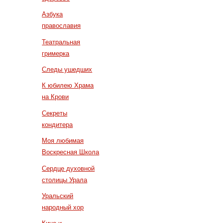
Азбука
православия
Театральная
гримерка
Следы ушедших
К юбилею Храма
на Крови
Секреты
кондитера
Моя любимая
Воскресная Школа
Сердце духовной
столицы Урала
Уральский
народный хор