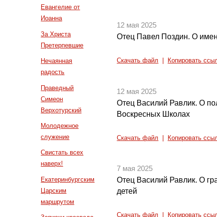
Евангелие от
Иоанна
12 мая 2025
За Христа
Отец Павел Поздин. О име
Претерпевшие
Нечаянная
Скачать файл
|
Копировать ссы
радость
Праведный
12 мая 2025
Симеон
Отец Василий Равлик. О по
Верхотурский
Воскресных Школах
Молодежное
служение
Скачать файл
|
Копировать ссы
Свистать всех
наверх!
7 мая 2025
Екатеринбургским
Отец Василий Равлик. О г
Царским
детей
маршрутом
Скачать файл
|
Копировать ссы