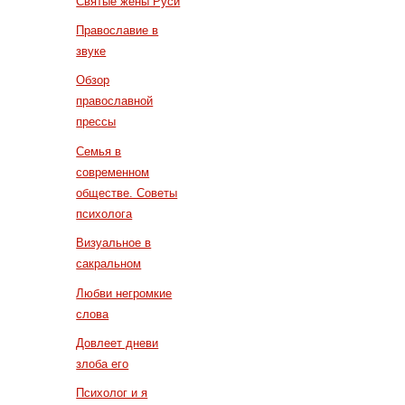
Святые жены Руси
Православие в
звуке
Обзор
православной
прессы
Семья в
современном
обществе. Советы
психолога
Визуальное в
сакральном
Любви негромкие
слова
Довлеет дневи
злоба его
Психолог и я