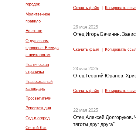
городок
Скачать файл
|
Копировать ссы
Молитвенное
правило
26 мая 2025
На стыке
Отец Игорь Бачинин. Завис
О душевном
здоровье. Беседа
Скачать файл
|
Копировать ссы
с психологом
Поэтическая
23 мая 2025
страничка
Отец Георгий Юранев. Хрис
Православный
календарь
Скачать файл
|
Копировать ссы
Просветители
Репортаж дня
22 мая 2025
Отец Алексей Долгоруков. 
Сад и огород
тяготы друг друга"
Святой Лик