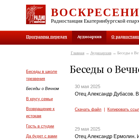
ВОСКРЕСЕН
Радиостанция Екатеринбургской епар
Программа передач
Аудиоархив
О радиостан
Главная
→
Аудиоархив
→ Беседы о В
Беседы о Веч
Беседы в школе
трезвения
30 мая 2025
Беседы о Вечном
Отец Александр Дубасов. 
В кругу семьи
Возвращение к
Скачать файл
|
Копировать ссы
истокам
Гость в студии
29 мая 2025
Отец Александр Ермолин. 
Да будет с вами