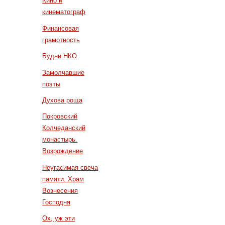
Кино и
кинематограф
Финансовая
грамотность
Будни НКО
Замолчавшие
поэты
Духова роща
Покровский
Колчеданский
монастырь.
Возрождение
Неугасимая свеча
памяти. Храм
Вознесения
Господня
Ох, уж эти