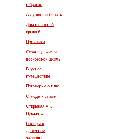
в бронзе
А лучше не болеть
Дом с зеленой
крышей
Про стихи
Страницы жизни
воскресной школы
Вкусное
путешествие
Поговорим о кино
О моде и стиле
Открывая А.С.
Пушкина
Беседы о
душевном
здоровье