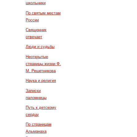
школьники
По святым местам
России
Священник
отвечает
Люди и судьбы
Неоткрытые
страницы жизни Ф.
М. Решетникова
Наука и религия
Записки
паломницы
Путь к детскому
сердцу
По страницам
Альманаха