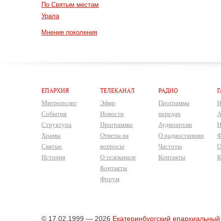
По Святым местам
Урала
Мнение поколения
ЕПАРХИЯ
ТЕЛЕКАНАЛ
РАДИО
Г
Митрополит
Эфир
Программа
Н
События
Новости
передач
А
Структура
Программы
Аудиоархив
Н
Храмы
Ответы на
О радиостанции
Ф
Святые
вопросы
Частоты
О
История
О телеканале
Контакты
К
Контакты
Форум
© 17.02.1999 — 2026
Екатеринбургский епархиальный