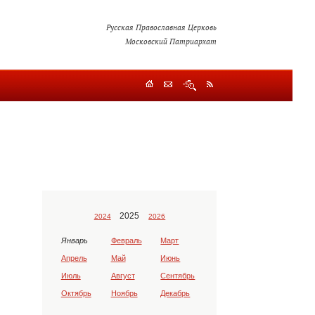
Русская Православная Церковь
Московский Патриархат
2025
2024
2026
Январь
Февраль
Март
Апрель
Май
Июнь
Июль
Август
Сентябрь
Октябрь
Ноябрь
Декабрь