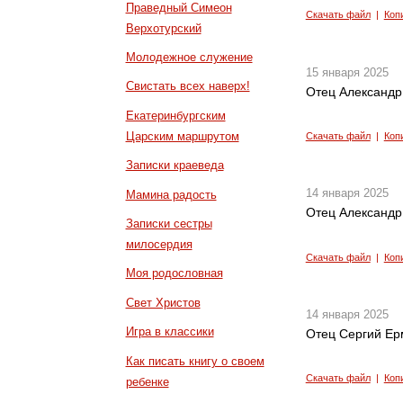
Праведный Симеон
Скачать файл
|
Коп
Верхотурский
Молодежное служение
15 января 2025
Свистать всех наверх!
Отец Александр 
Екатеринбургским
Царским маршрутом
Скачать файл
|
Коп
Записки краеведа
14 января 2025
Мамина радость
Отец Александр
Записки сестры
милосердия
Скачать файл
|
Коп
Моя родословная
Свет Христов
14 января 2025
Игра в классики
Отец Сергий Ер
Как писать книгу о своем
Скачать файл
|
Коп
ребенке