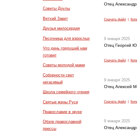
Отец Александр
Советы Доулы
Ветхий Завет
Скачать файл
|
Коп
Друзья милосердия
Песочница для взрослых
9 января 2025
Отец Георгий Ю
Что день грядущий нам
готовит
Скачать файл
|
Коп
Советы молодой маме
Соборности свет
9 января 2025
негасимый
Отец Алексей М
Школа семейного чтения
Святые жены Руси
Скачать файл
|
Коп
Православие в звуке
9 января 2025
Обзор православной
Отец Александр 
прессы