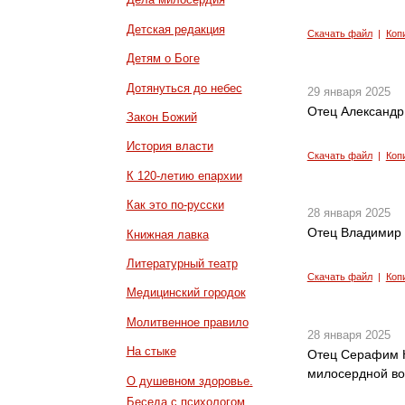
Детская редакция
Скачать файл
|
Коп
Детям о Боге
Дотянуться до небес
29 января 2025
Отец Александр
Закон Божий
История власти
Скачать файл
|
Коп
К 120-летию епархии
Как это по-русски
28 января 2025
Отец Владимир 
Книжная лавка
Литературный театр
Скачать файл
|
Коп
Медицинский городок
Молитвенное правило
28 января 2025
На стыке
Отец Серафим К
милосердной в
О душевном здоровье.
Беседа с психологом