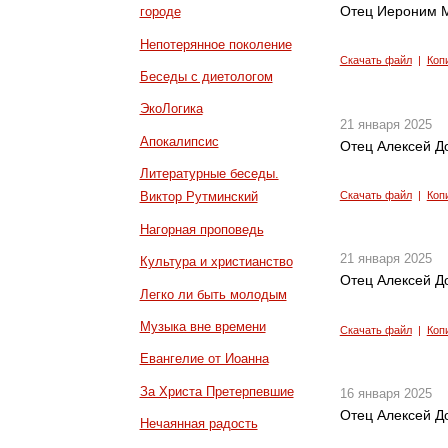
Отец Иероним М
городе
Непотерянное поколение
Скачать файл
|
Коп
Беседы с диетологом
ЭкоЛогика
21 января 2025
Апокалипсис
Отец Алексей Д
Литературные беседы.
Скачать файл
|
Коп
Виктор Рутминский
Нагорная проповедь
21 января 2025
Культура и христианство
Отец Алексей Д
Легко ли быть молодым
Музыка вне времени
Скачать файл
|
Коп
Евангелие от Иоанна
За Христа Претерпевшие
16 января 2025
Отец Алексей Д
Нечаянная радость