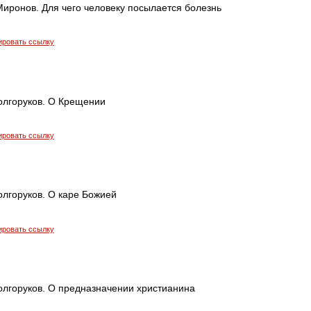
иронов. Для чего человеку посылается болезнь
ировать ссылку
олгоруков. О Крещении
ировать ссылку
олгоруков. О каре Божией
ировать ссылку
олгоруков. О предназначении христианина