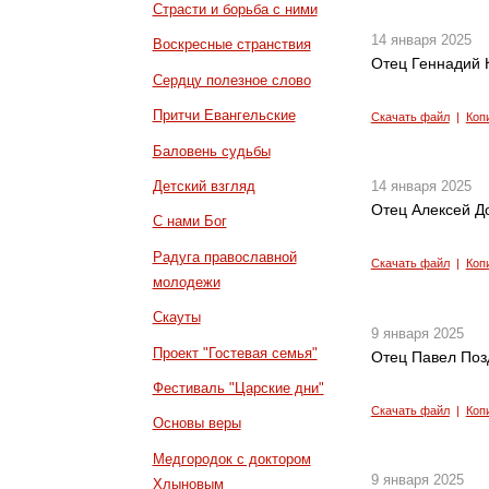
Страсти и борьба с ними
14 января 2025
Воскресные странствия
Отец Геннадий 
Сердцу полезное слово
Притчи Евангельские
Скачать файл
|
Коп
Баловень судьбы
Детский взгляд
14 января 2025
Отец Алексей До
С нами Бог
Радуга православной
Скачать файл
|
Коп
молодежи
Скауты
9 января 2025
Проект "Гостевая семья"
Отец Павел Поз
Фестиваль "Царские дни"
Скачать файл
|
Коп
Основы веры
Медгородок с доктором
9 января 2025
Хлыновым