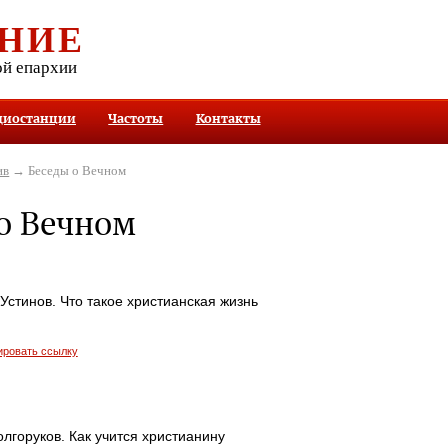
НИЕ
ой епархии
диостанции
Частоты
Контакты
ив
→ Беседы о Вечном
о Вечном
стинов. Что такое христианская жизнь
ировать ссылку
лгоруков. Как учится христианину