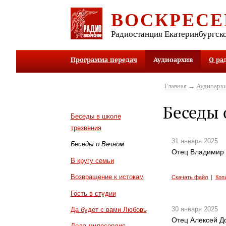
ВОСКРЕСЕ
Радиостанция Екатеринбургск
Программа передач
Аудиоархив
О ра
Главная
→
Аудиоарх
Беседы 
Беседы в школе
трезвения
31 января 2025
Беседы о Вечном
Отец Владимир У
В кругу семьи
Возвращение к истокам
Скачать файл
|
Коп
Гость в студии
30 января 2025
Да будет с вами Любовь
Отец Алексей До
Дела милосердия