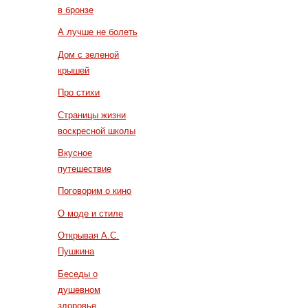
в бронзе
А лучше не болеть
Дом с зеленой
крышей
Про стихи
Страницы жизни
воскресной школы
Вкусное
путешествие
Поговорим о кино
О моде и стиле
Открывая А.С.
Пушкина
Беседы о
душевном
здоровье