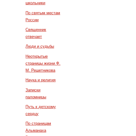
школьники
По святым местам
России
Священник
отвечает
Люди и судьбы
Неоткрытые
страницы жизни Ф.
М. Решетникова
Наука и религия
Записки
паломницы
Путь к детскому
сердцу
По страницам
Альманаха