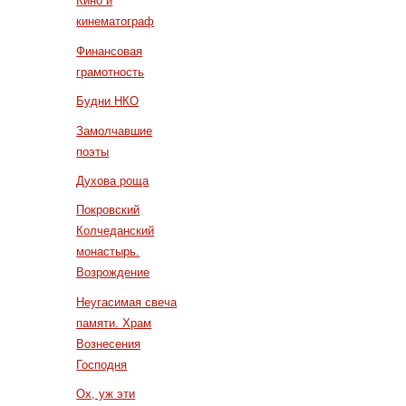
Кино и
кинематограф
Финансовая
грамотность
Будни НКО
Замолчавшие
поэты
Духова роща
Покровский
Колчеданский
монастырь.
Возрождение
Неугасимая свеча
памяти. Храм
Вознесения
Господня
Ох, уж эти