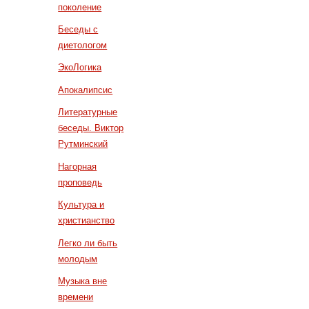
поколение
Беседы с
диетологом
ЭкоЛогика
Апокалипсис
Литературные
беседы. Виктор
Рутминский
Нагорная
проповедь
Культура и
христианство
Легко ли быть
молодым
Музыка вне
времени