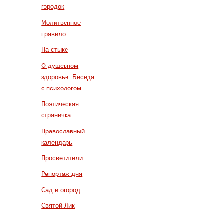
городок
Молитвенное
правило
На стыке
О душевном
здоровье. Беседа
с психологом
Поэтическая
страничка
Православный
календарь
Просветители
Репортаж дня
Сад и огород
Святой Лик