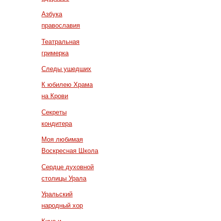
Азбука
православия
Театральная
гримерка
Следы ушедших
К юбилею Храма
на Крови
Секреты
кондитера
Моя любимая
Воскресная Школа
Сердце духовной
столицы Урала
Уральский
народный хор