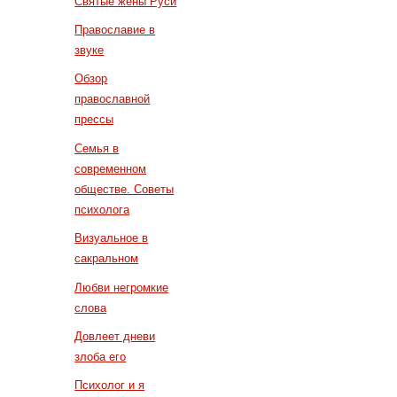
Святые жены Руси
Православие в
звуке
Обзор
православной
прессы
Семья в
современном
обществе. Советы
психолога
Визуальное в
сакральном
Любви негромкие
слова
Довлеет дневи
злоба его
Психолог и я