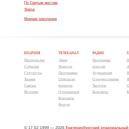
По Святым местам
Урала
Мнение поколения
ЕПАРХИЯ
ТЕЛЕКАНАЛ
РАДИО
Г
Митрополит
Эфир
Программа
Н
События
Новости
передач
А
Структура
Программы
Аудиоархив
Н
Храмы
Ответы на
О радиостанции
Ф
Святые
вопросы
Частоты
О
История
О телеканале
Контакты
К
Контакты
Форум
© 17.02.1999 — 2026
Екатеринбургский епархиальный