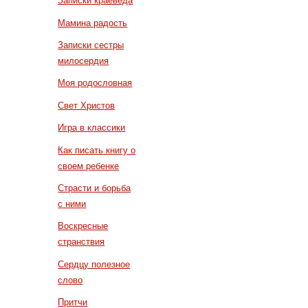
Записки краеведа
Мамина радость
Записки сестры
милосердия
Моя родословная
Свет Христов
Игра в классики
Как писать книгу о
своем ребенке
Страсти и борьба
с ними
Воскресные
странствия
Сердцу полезное
слово
Притчи