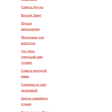
Советы Доулы
Ветхий Завет
Друзья
милосердия
Песочница для
взрослых
Что день
грядущий нам
готовит
Советы молодой
маме
Соборности свет
негасимый
Школа семейного
чтения