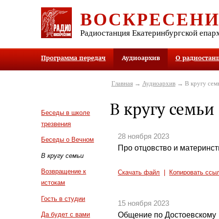
ВОСКРЕСЕН
Радиостанция Екатеринбургской епар
Программа передач
Аудиоархив
О радиостан
Главная
→
Аудиоархив
→ В кругу сем
В кругу семьи
Беседы в школе
трезвения
28 ноября 2023
Беседы о Вечном
Про отцовство и материнст
В кругу семьи
Возвращение к
Скачать файл
|
Копировать ссы
истокам
Гость в студии
15 ноября 2023
Общение по Достоевскому
Да будет с вами