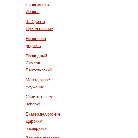
Евангелие от
Иоанна
За Христа
Претерпевшие
Нечаянная
радость
Праведный
Симеон
Верхотурский
Молодежное
служение
Свистать всех
наверх!
Екатеринбургским
Царским
маршрутом