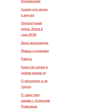
Воскресение
Сказки для внука
и внучки
Литературная
жизнь Урала в
годы ВОВ
Дела милосердия
Живые художники
Работа
Качество жизни в
любом возрасте
О писателях и не
только
О таинствах
церкви с Алексеем
Рыжковым