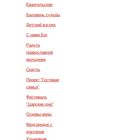
Евангельские
Баловень судьбы
Детский взгляд
С нами Бог
Радуга
православной
молодежи
Скауты
Проект "Гостевая
семья"
Фестиваль
"Царские дни"
Основы веры
Медгородок с
доктором
Хлыновым