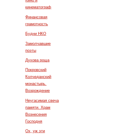
Кино и
кинематограф
Финансовая
грамотность
Будни НКО
Замолчавшие
поэты
Духова роща
Покровский
Колчеданский
монастырь.
Возрождение
Неугасимая свеча
памяти. Храм
Вознесения
Господня
Ох, уж эти