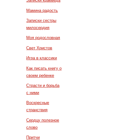
Записки краеведа
Мамина радость
Записки сестры
милосердия
Моя родословная
Свет Христов
Игра в классики
Как писать книгу о
своем ребенке
Страсти и борьба
с ними
Воскресные
странствия
Сердцу полезное
слово
Притчи