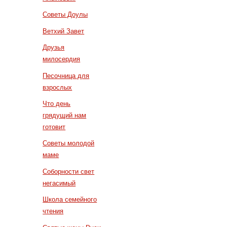
Советы Доулы
Ветхий Завет
Друзья
милосердия
Песочница для
взрослых
Что день
грядущий нам
готовит
Советы молодой
маме
Соборности свет
негасимый
Школа семейного
чтения