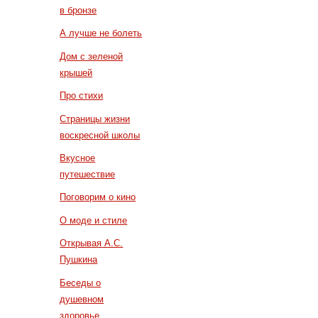
в бронзе
А лучше не болеть
Дом с зеленой
крышей
Про стихи
Страницы жизни
воскресной школы
Вкусное
путешествие
Поговорим о кино
О моде и стиле
Открывая А.С.
Пушкина
Беседы о
душевном
здоровье