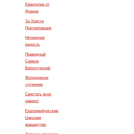
Евангелие от
Иоанна
За Христа
Претерпевшие
Нечаянная
радость
Праведный
Симеон
Верхотурский
Молодежное
служение
Свистать всех
наверх!
Екатеринбургским
Царским
маршрутом