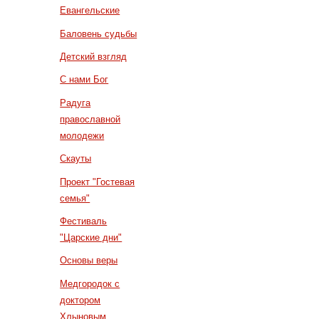
Евангельские
Баловень судьбы
Детский взгляд
С нами Бог
Радуга
православной
молодежи
Скауты
Проект "Гостевая
семья"
Фестиваль
"Царские дни"
Основы веры
Медгородок с
доктором
Хлыновым