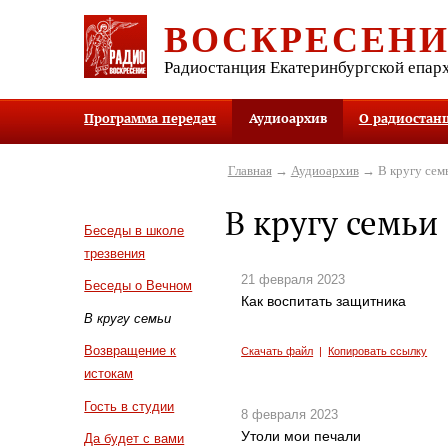
ВОСКРЕСЕН
Радиостанция Екатеринбургской епар
Программа передач
Аудиоархив
О радиостан
Главная
→
Аудиоархив
→ В кругу сем
В кругу семьи
Беседы в школе
трезвения
21 февраля 2023
Беседы о Вечном
Как воспитать защитника
В кругу семьи
Возвращение к
Скачать файл
|
Копировать ссылку
истокам
Гость в студии
8 февраля 2023
Утоли мои печали
Да будет с вами