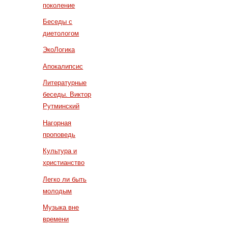
поколение
Беседы с
диетологом
ЭкоЛогика
Апокалипсис
Литературные
беседы. Виктор
Рутминский
Нагорная
проповедь
Культура и
христианство
Легко ли быть
молодым
Музыка вне
времени