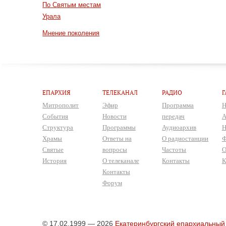
По Святым местам
Урала
Мнение поколения
ЕПАРХИЯ
ТЕЛЕКАНАЛ
РАДИО
Г
Митрополит
Эфир
Программа
Н
События
Новости
передач
А
Структура
Программы
Аудиоархив
Н
Храмы
Ответы на
О радиостанции
Ф
Святые
вопросы
Частоты
О
История
О телеканале
Контакты
К
Контакты
Форум
© 17.02.1999 — 2026
Екатеринбургский епархиальный