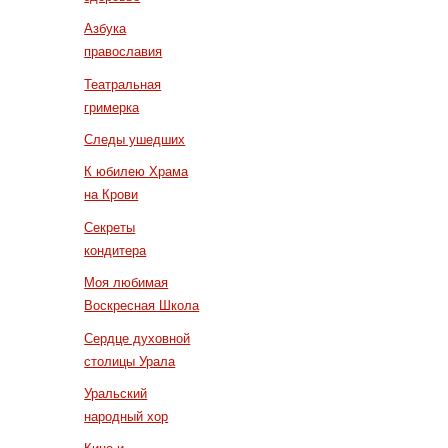
Азбука
православия
Театральная
гримерка
Следы ушедших
К юбилею Храма
на Крови
Секреты
кондитера
Моя любимая
Воскресная Школа
Сердце духовной
столицы Урала
Уральский
народный хор