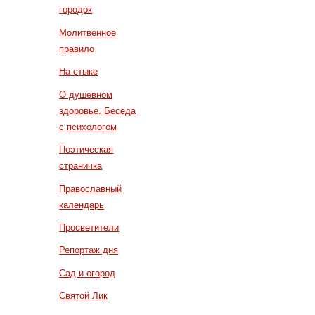
городок
Молитвенное
правило
На стыке
О душевном
здоровье. Беседа
с психологом
Поэтическая
страничка
Православный
календарь
Просветители
Репортаж дня
Сад и огород
Святой Лик