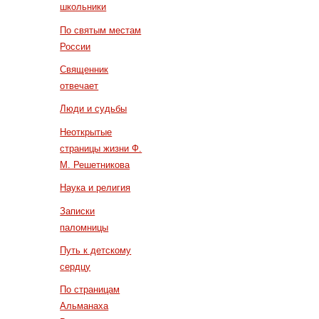
школьники
По святым местам
России
Священник
отвечает
Люди и судьбы
Неоткрытые
страницы жизни Ф.
М. Решетникова
Наука и религия
Записки
паломницы
Путь к детскому
сердцу
По страницам
Альманаха