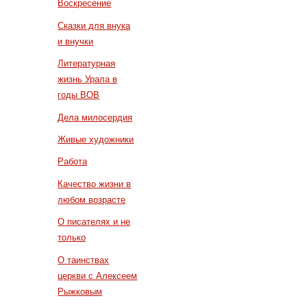
Воскресение
Сказки для внука
и внучки
Литературная
жизнь Урала в
годы ВОВ
Дела милосердия
Живые художники
Работа
Качество жизни в
любом возрасте
О писателях и не
только
О таинствах
церкви с Алексеем
Рыжковым