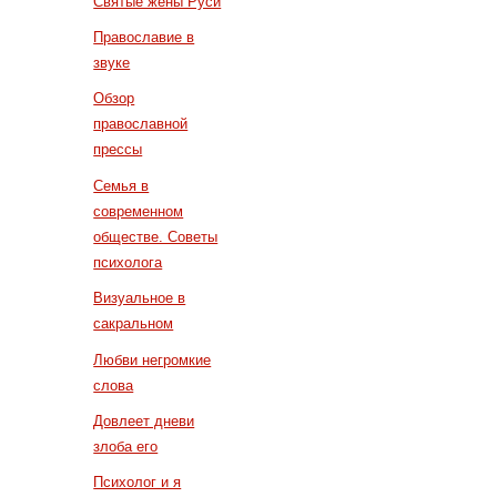
Святые жены Руси
Православие в
звуке
Обзор
православной
прессы
Семья в
современном
обществе. Советы
психолога
Визуальное в
сакральном
Любви негромкие
слова
Довлеет дневи
злоба его
Психолог и я