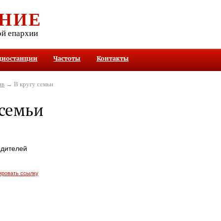
НИЕ
ой епархии
диостанции
Частоты
Контакты
ив
→ В кругу семьи
 семьи
одителей
ировать ссылку