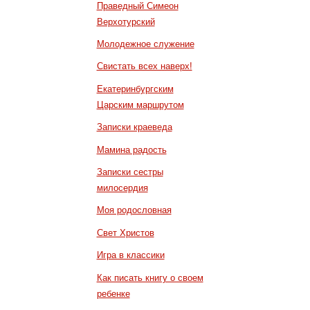
Праведный Симеон
Верхотурский
Молодежное служение
Свистать всех наверх!
Екатеринбургским
Царским маршрутом
Записки краеведа
Мамина радость
Записки сестры
милосердия
Моя родословная
Свет Христов
Игра в классики
Как писать книгу о своем
ребенке