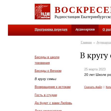
ВОСКРЕСЕ
Радиостанция Екатеринбургск
Программа передач
Аудиоархив
О ра
Главная
→
Аудиоарх
В кругу
Беседы в школе
трезвения
25 марта 2023
Беседы о Вечном
20 лет Школе р
В кругу семьи
Возвращение к истокам
Скачать файл
|
Коп
Гость в студии
Да будет с вами Любовь
Дела милосердия