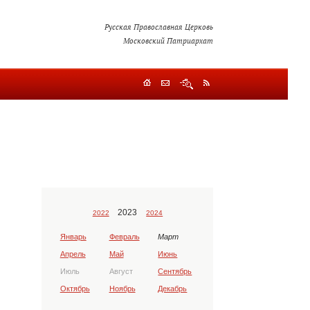
Русская Православная Церковь
Московский Патриархат
2023
2022
2024
Январь
Февраль
Март
Апрель
Май
Июнь
Июль
Август
Сентябрь
Октябрь
Ноябрь
Декабрь