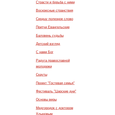
Страсти и борьба с ними
Воскресные странствия
Сердцу полезное слово
Притчи Евангельские
Баловень судьбы
Детский взгляд
С нами Бог
Радуга православной
молодежи
Скауты
Проект "Гостевая семья"
Фестиваль "Царские дни"
Основы веры
Медгородок с доктором
Хлыновым