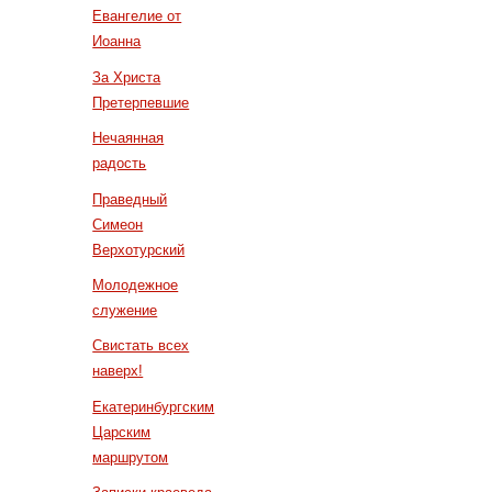
Евангелие от
Иоанна
За Христа
Претерпевшие
Нечаянная
радость
Праведный
Симеон
Верхотурский
Молодежное
служение
Свистать всех
наверх!
Екатеринбургским
Царским
маршрутом