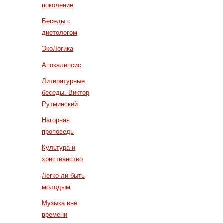
поколение
Беседы с
диетологом
ЭкоЛогика
Апокалипсис
Литературные
беседы. Виктор
Рутминский
Нагорная
проповедь
Культура и
христианство
Легко ли быть
молодым
Музыка вне
времени