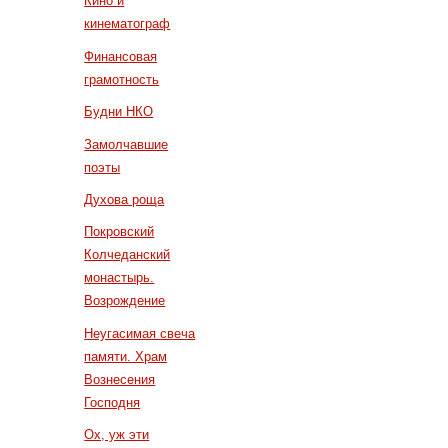
Кино и
кинематограф
Финансовая
грамотность
Будни НКО
Замолчавшие
поэты
Духова роща
Покровский
Колчеданский
монастырь.
Возрождение
Неугасимая свеча
памяти. Храм
Вознесения
Господня
Ох, уж эти