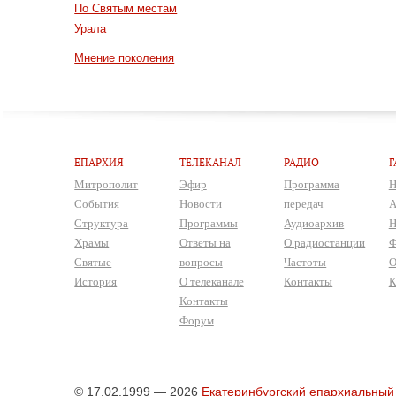
По Святым местам
Урала
Мнение поколения
ЕПАРХИЯ
ТЕЛЕКАНАЛ
РАДИО
Г
Митрополит
Эфир
Программа
Н
События
Новости
передач
А
Структура
Программы
Аудиоархив
Н
Храмы
Ответы на
О радиостанции
Ф
Святые
вопросы
Частоты
О
История
О телеканале
Контакты
К
Контакты
Форум
© 17.02.1999 — 2026
Екатеринбургский епархиальный