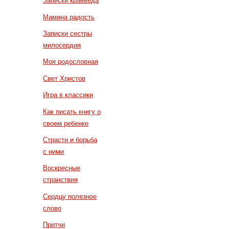
Записки краеведа
Мамина радость
Записки сестры
милосердия
Моя родословная
Свет Христов
Игра в классики
Как писать книгу о
своем ребенке
Страсти и борьба
с ними
Воскресные
странствия
Сердцу полезное
слово
Притчи