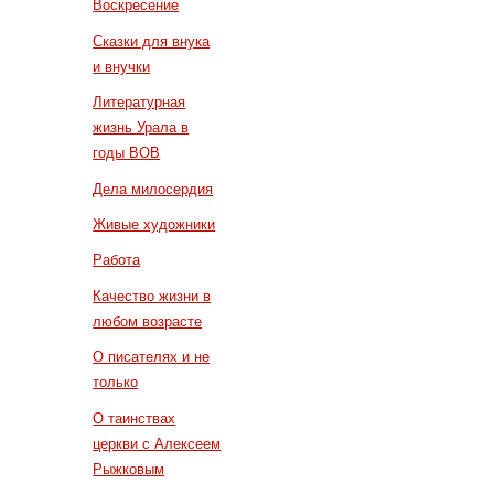
Воскресение
Сказки для внука
и внучки
Литературная
жизнь Урала в
годы ВОВ
Дела милосердия
Живые художники
Работа
Качество жизни в
любом возрасте
О писателях и не
только
О таинствах
церкви с Алексеем
Рыжковым