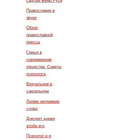
Святые жены Руси
Православие в
звуке
Обзор
православной
прессы
Семья в
современном
обществе. Советы
психолога
Визуальное в
сакральном
Любви негромкие
слова
Довлеет дневи
злоба его
Психолог и я