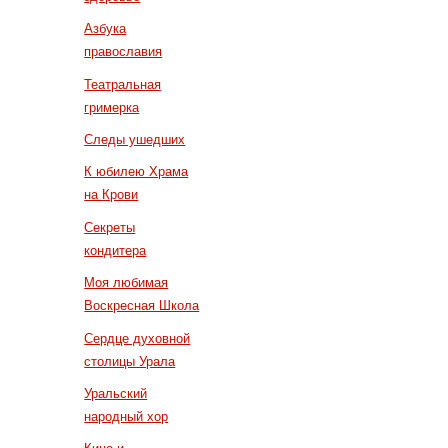
Азбука
православия
Театральная
гримерка
Следы ушедших
К юбилею Храма
на Крови
Секреты
кондитера
Моя любимая
Воскресная Школа
Сердце духовной
столицы Урала
Уральский
народный хор