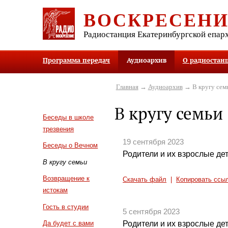
ВОСКРЕСЕН
Радиостанция Екатеринбургской епар
Программа передач
Аудиоархив
О радиостан
Главная
→
Аудиоархив
→ В кругу сем
В кругу семьи
Беседы в школе
трезвения
19 сентября 2023
Беседы о Вечном
Родители и их взрослые дет
В кругу семьи
Возвращение к
Скачать файл
|
Копировать ссы
истокам
Гость в студии
5 сентября 2023
Родители и их взрослые де
Да будет с вами