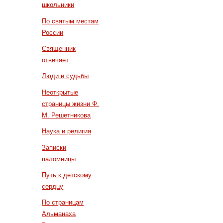
школьники
По святым местам
России
Священник
отвечает
Люди и судьбы
Неоткрытые
страницы жизни Ф.
М. Решетникова
Наука и религия
Записки
паломницы
Путь к детскому
сердцу
По страницам
Альманаха