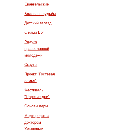
Евангельские
Баловень судьбы
Детский взгляд
С нами Бог
Радуга
православной
молодежи
Скауты
Проект "Гостевая
семья"
Фестиваль
"Царские дни"
Основы веры
Медгородок с
доктором
Хлыновым