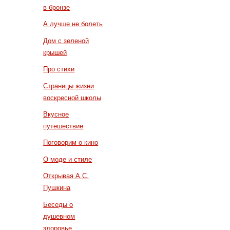
в бронзе
А лучше не болеть
Дом с зеленой
крышей
Про стихи
Страницы жизни
воскресной школы
Вкусное
путешествие
Поговорим о кино
О моде и стиле
Открывая А.С.
Пушкина
Беседы о
душевном
здоровье