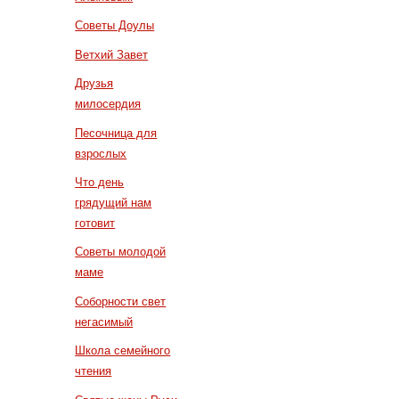
Советы Доулы
Ветхий Завет
Друзья
милосердия
Песочница для
взрослых
Что день
грядущий нам
готовит
Советы молодой
маме
Соборности свет
негасимый
Школа семейного
чтения