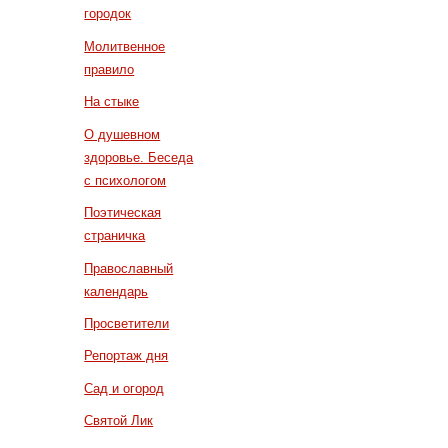
городок
Молитвенное
правило
На стыке
О душевном
здоровье. Беседа
с психологом
Поэтическая
страничка
Православный
календарь
Просветители
Репортаж дня
Сад и огород
Святой Лик