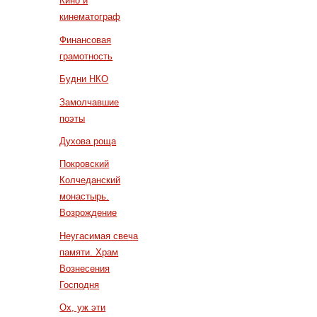
Кино и
кинематограф
Финансовая
грамотность
Будни НКО
Замолчавшие
поэты
Духова роща
Покровский
Колчеданский
монастырь.
Возрождение
Неугасимая свеча
памяти. Храм
Вознесения
Господня
Ох, уж эти