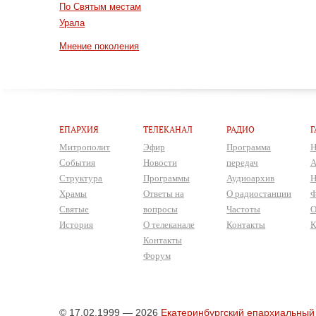
По Святым местам
Урала
Мнение поколения
ЕПАРХИЯ
ТЕЛЕКАНАЛ
РАДИО
Г
Митрополит
Эфир
Программа
Н
События
Новости
передач
А
Структура
Программы
Аудиоархив
Н
Храмы
Ответы на
О радиостанции
Ф
Святые
вопросы
Частоты
О
История
О телеканале
Контакты
К
Контакты
Форум
© 17.02.1999 — 2026
Екатеринбургский епархиальный