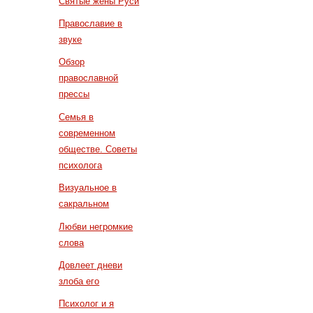
Святые жены Руси
Православие в
звуке
Обзор
православной
прессы
Семья в
современном
обществе. Советы
психолога
Визуальное в
сакральном
Любви негромкие
слова
Довлеет дневи
злоба его
Психолог и я