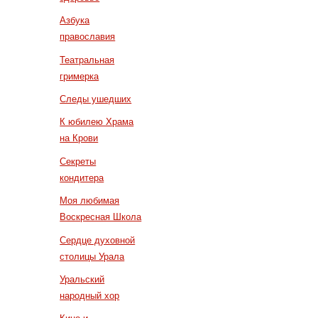
Азбука
православия
Театральная
гримерка
Следы ушедших
К юбилею Храма
на Крови
Секреты
кондитера
Моя любимая
Воскресная Школа
Сердце духовной
столицы Урала
Уральский
народный хор