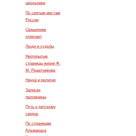
школьники
По святым местам
России
Священник
отвечает
Люди и судьбы
Неоткрытые
страницы жизни Ф.
М. Решетникова
Наука и религия
Записки
паломницы
Путь к детскому
сердцу
По страницам
Альманаха