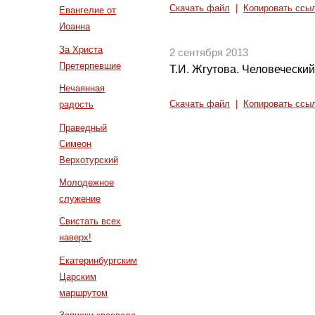
Скачать файл
|
Копировать ссы
Евангелие от
Иоанна
За Христа
2 сентября 2013
Претерпевшие
Т.И. Жгутова. Человечески
Нечаянная
радость
Скачать файл
|
Копировать ссы
Праведный
Симеон
Верхотурский
Молодежное
служение
Свистать всех
наверх!
Екатеринбургским
Царским
маршрутом