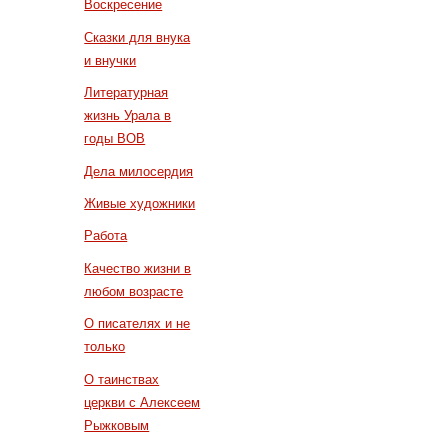
Воскресение
Сказки для внука
и внучки
Литературная
жизнь Урала в
годы ВОВ
Дела милосердия
Живые художники
Работа
Качество жизни в
любом возрасте
О писателях и не
только
О таинствах
церкви с Алексеем
Рыжковым