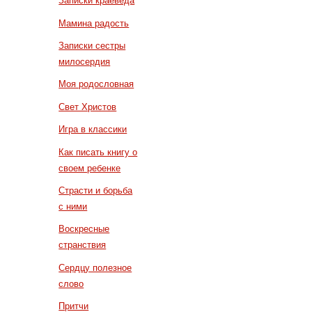
Записки краеведа
Мамина радость
Записки сестры
милосердия
Моя родословная
Свет Христов
Игра в классики
Как писать книгу о
своем ребенке
Страсти и борьба
с ними
Воскресные
странствия
Сердцу полезное
слово
Притчи