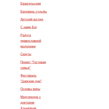
Евангельские
Баловень судьбы
Детский взгляд
С нами Бог
Радуга
православной
молодежи
Скауты
Проект "Гостевая
семья"
Фестиваль
"Царские дни"
Основы веры
Медгородок с
доктором
Хлыновым