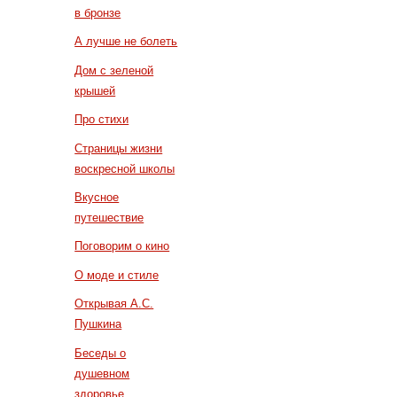
в бронзе
А лучше не болеть
Дом с зеленой
крышей
Про стихи
Страницы жизни
воскресной школы
Вкусное
путешествие
Поговорим о кино
О моде и стиле
Открывая А.С.
Пушкина
Беседы о
душевном
здоровье