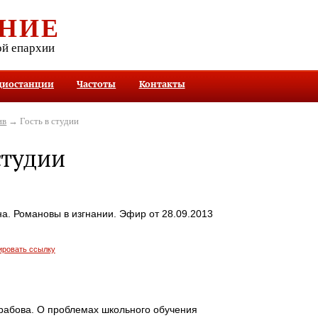
НИЕ
ой епархии
диостанции
Частоты
Контакты
ив
→ Гость в студии
студии
а. Романовы в изгнании. Эфир от 28.09.2013
ировать ссылку
абова. О проблемах школьного обучения