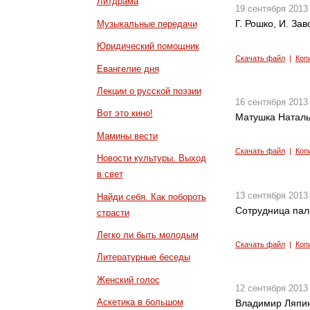
Литдрама
19 сентября 2013
Г. Рошко, И. За
Музыкальные передачи
Юридический помощник
Скачать файл
|
Коп
Евангелие дня
Лекции о русской поэзии
16 сентября 2013
Вот это кино!
Матушка Наталь
Мамины вести
Скачать файл
|
Коп
Новости культуры. Выход
в свет
13 сентября 2013
Найди себя. Как побороть
Сотрудница пал
страсти
Легко ли быть молодым
Скачать файл
|
Коп
Литературные беседы
Женский голос
12 сентября 2013
Аскетика в большом
Владимир Ляпин