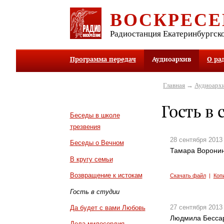
ВОСКРЕСЕ
Радиостанция Екатеринбургск
Программа передач
Аудиоархив
О ра
Главная
→
Аудиоарх
Гость в 
Беседы в школе
трезвения
28 сентября 2013
Беседы о Вечном
Тамара Воронин
В кругу семьи
Возвращение к истокам
Скачать файл
|
Коп
Гость в студии
27 сентября 2013
Да будет с вами Любовь
Людмила Бессар
Дела милосердия