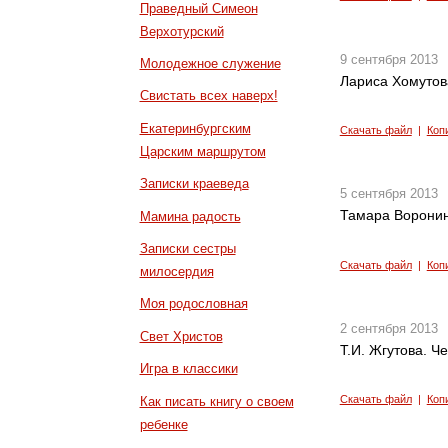
Праведный Симеон
Верхотурский
9 сентября 2013
Молодежное служение
Лариса Хомутов
Свистать всех наверх!
Екатеринбургским
Скачать файл
|
Коп
Царским маршрутом
Записки краеведа
5 сентября 2013
Тамара Воронин
Мамина радость
Записки сестры
Скачать файл
|
Коп
милосердия
Моя родословная
2 сентября 2013
Свет Христов
Т.И. Жгутова. Ч
Игра в классики
Скачать файл
|
Коп
Как писать книгу о своем
ребенке