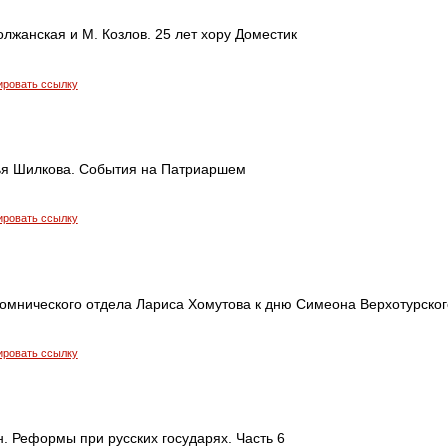
волжанская и М. Козлов. 25 лет хору Доместик
ировать ссылку
я Шилкова. События на Патриаршем
ировать ссылку
омнического отдела Лариса Хомутова к дню Симеона Верхотурског
ировать ссылку
. Реформы при русских государях. Часть 6