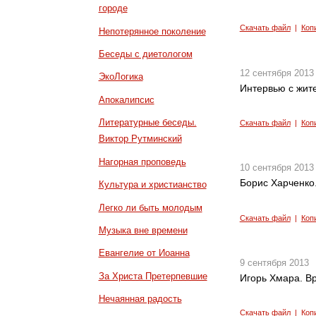
городе
Скачать файл
|
Коп
Непотерянное поколение
Беседы с диетологом
12 сентября 2013
ЭкоЛогика
Интервью с жит
Апокалипсис
Литературные беседы.
Скачать файл
|
Коп
Виктор Рутминский
Нагорная проповедь
10 сентября 2013
Борис Харченко
Культура и христианство
Легко ли быть молодым
Скачать файл
|
Коп
Музыка вне времени
Евангелие от Иоанна
9 сентября 2013
За Христа Претерпевшие
Игорь Хмара. В
Нечаянная радость
Скачать файл
|
Коп