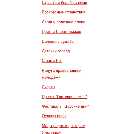
Страсти и борьба с ними
Воскресные странствия
Сердцу полезное слово
Притчи Евангельские
Баловень судьбы
Детский взгляд
С нами Бог
Радуга православной
молодежи
Скауты
Проект "Гостевая семья"
Фестиваль "Царские дни"
Основы веры
Медгородок с доктором
Хлыновым