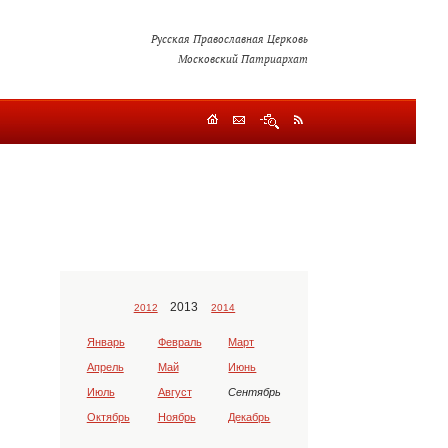
Русская Православная Церковь
Московский Патриархат
2013
2012
2014
Январь
Февраль
Март
Апрель
Май
Июнь
Июль
Август
Сентябрь
Октябрь
Ноябрь
Декабрь