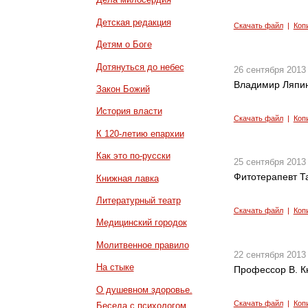
Детская редакция
Скачать файл
|
Коп
Детям о Боге
Дотянуться до небес
26 сентября 2013
Владимир Ляпин
Закон Божий
История власти
Скачать файл
|
Коп
К 120-летию епархии
Как это по-русски
25 сентября 2013
Фитотерапевт Т
Книжная лавка
Литературный театр
Скачать файл
|
Коп
Медицинский городок
Молитвенное правило
22 сентября 2013
На стыке
Профессор В. К
О душевном здоровье.
Скачать файл
|
Коп
Беседа с психологом