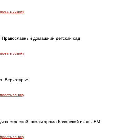
ировать ссылку
а. Православный домашний детский сад
ировать ссылку
а. Верхотурье
ировать ссылку
вуч воскресной школы храма Казанской иконы БМ
ировать ссылку