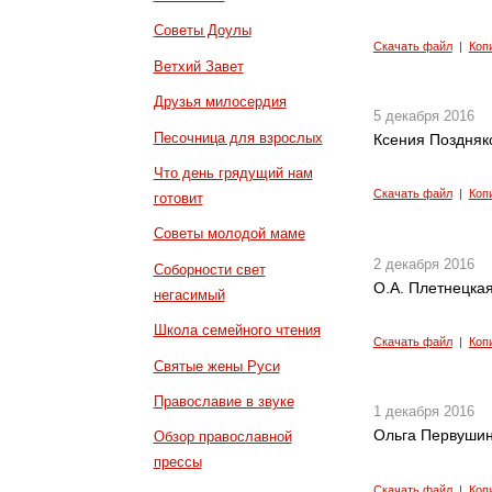
Советы Доулы
Скачать файл
|
Коп
Ветхий Завет
Друзья милосердия
5 декабря 2016
Песочница для взрослых
Ксения Поздняко
Что день грядущий нам
Скачать файл
|
Коп
готовит
Советы молодой маме
2 декабря 2016
Соборности свет
О.А. Плетнецка
негасимый
Школа семейного чтения
Скачать файл
|
Коп
Святые жены Руси
Православие в звуке
1 декабря 2016
Ольга Первушин
Обзор православной
прессы
Скачать файл
|
Коп