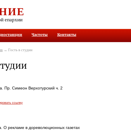
НИЕ
ой епархии
диостанции
Частоты
Контакты
ив
→ Гость в студии
студии
. Пр. Симеон Верхотурский ч. 2
ировать ссылку
а. О рекламе в дореволюционных газетах