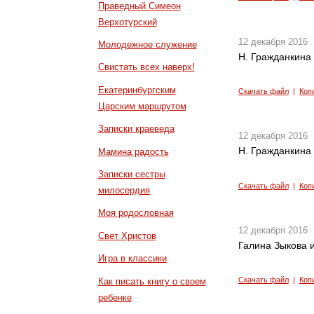
Праведный Симеон
Верхотурский
12 декабря 2016
Молодежное служение
Н. Гражданкина 
Свистать всех наверх!
Екатеринбургским
Скачать файл
|
Коп
Царским маршрутом
Записки краеведа
12 декабря 2016
Н. Гражданкина 
Мамина радость
Записки сестры
Скачать файл
|
Коп
милосердия
Моя родословная
12 декабря 2016
Свет Христов
Галина Зыкова 
Игра в классики
Скачать файл
|
Коп
Как писать книгу о своем
ребенке