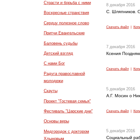
Страсти и борьба с ними
8 декабря 2016
С. Шляпников.
Воскресные странствия
Сердцу полезное слово
Скачать файл
|
Коп
Притчи Евангельские
Баловень судьбы
7 декабря 2016
Детский взгляд
Ксения Поздняко
С нами Бог
Скачать файл
|
Коп
Радуга православной
молодежи
5 декабря 2016
Скауты
А.Г. Мосин о Ни
Проект "Гостевая семья"
Фестиваль "Царские дни"
Скачать файл
|
Коп
Основы веры
5 декабря 2016
Медгородок с доктором
Социальный рабо
Хлыновым