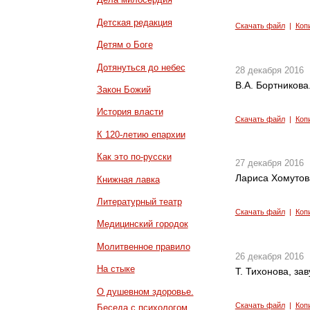
Детская редакция
Скачать файл
|
Коп
Детям о Боге
Дотянуться до небес
28 декабря 2016
В.А. Бортников
Закон Божий
История власти
Скачать файл
|
Коп
К 120-летию епархии
Как это по-русски
27 декабря 2016
Лариса Хомутов
Книжная лавка
Литературный театр
Скачать файл
|
Коп
Медицинский городок
Молитвенное правило
26 декабря 2016
На стыке
Т. Тихонова, за
О душевном здоровье.
Скачать файл
|
Коп
Беседа с психологом