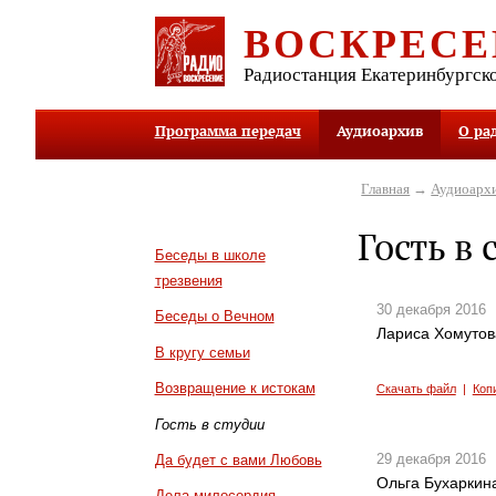
ВОСКРЕСЕ
Радиостанция Екатеринбургск
Программа передач
Аудиоархив
О ра
Главная
→
Аудиоарх
Гость в 
Беседы в школе
трезвения
30 декабря 2016
Беседы о Вечном
Лариса Хомутова
В кругу семьи
Возвращение к истокам
Скачать файл
|
Коп
Гость в студии
29 декабря 2016
Да будет с вами Любовь
Ольга Бухаркин
Дела милосердия