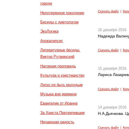
городе
Скачать файл
|
Коп
Непотерянное поколение
Беседы с диетологом
16 декабря 2016
ЭкоЛогика
Надежда Валинур
Апокалипсис
Литературные беседы.
Скачать файл
|
Коп
Виктор Рутминский
Нагорная проповедь
15 декабря 2016
Лариса Лазарева
Культура и христианство
Легко ли быть молодым
Скачать файл
|
Коп
Музыка вне времени
Евангелие от Иоанна
14 декабря 2016
За Христа Претерпевшие
Н.А.Дьячкова. Ц
Нечаянная радость
Скачать файл
|
Коп