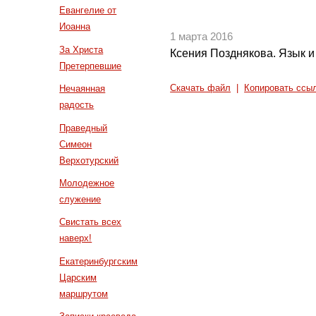
Евангелие от
Иоанна
1 марта 2016
За Христа
Ксения Позднякова. Язык и
Претерпевшие
Нечаянная
Скачать файл
|
Копировать ссы
радость
Праведный
Симеон
Верхотурский
Молодежное
служение
Свистать всех
наверх!
Екатеринбургским
Царским
маршрутом