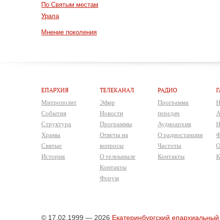
По Святым местам
Урала
Мнение поколения
ЕПАРХИЯ
ТЕЛЕКАНАЛ
РАДИО
Г
Митрополит
Эфир
Программа
Н
События
Новости
передач
А
Структура
Программы
Аудиоархив
Н
Храмы
Ответы на
О радиостанции
Ф
Святые
вопросы
Частоты
О
История
О телеканале
Контакты
К
Контакты
Форум
© 17.02.1999 — 2026
Екатеринбургский епархиальный