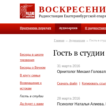
ВОСКРЕСЕН
Радиостанция Екатеринбургской епар
Программа передач
Аудиоархив
О радиостан
Главная
→
Аудиоархив
→ Гость в студ
Гость в студии
Беседы в школе
трезвения
31 марта 2016
Беседы о Вечном
Орнитолог Михаил Головати
В кругу семьи
Возвращение к
Скачать файл
|
Копировать ссы
истокам
Гость в студии
28 марта 2016
Психолог Наталья Алиева. 
Да будет с вами