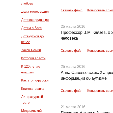
Любовь
Скачать файл
|
Копировать ссы
Дела милосердия
Детская редакция
25 марта 2016
Детям о Боге
Профессор В.М. Князев. В
Дотянуться до
человека
небес
Закон Божий
Скачать файл
|
Копировать ссы
История власти
К 120-летию
25 марта 2016
епархии
Анна Савельевских. 2 апре
информации об аутизме
Как это по-русски
Книжная лавка
Скачать файл
|
Копировать ссы
Литературный
театр
21 марта 2016
Медицинский
Психолог Наталья Алиева. 