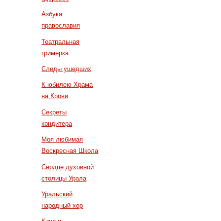
Азбука
православия
Театральная
гримерка
Следы ушедших
К юбилею Храма
на Крови
Секреты
кондитера
Моя любимая
Воскресная Школа
Сердце духовной
столицы Урала
Уральский
народный хор