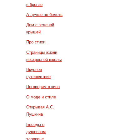
в бронзе
А лучше не болеть
Дом с зеленой
крышей
Про стихи
Страницы жизни
воскресной школы
Вкусное
путешествие
Поговорим о кино
О моде и стиле
Открывая А.С.
Пушкина
Беседы о
душевном
здоровье