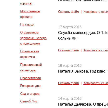
городок
Молитвенное
Скачать файл
|
Копировать ссы
правило
На стыке
17 марта 2016
О душевном
Служба милосердия. О "Шк
здоровье. Беседа
больными"
с психологом
Скачать файл
|
Копировать ссы
Поэтическая
страничка
Православный
16 марта 2016
календарь
Наталия Зыкова. Год кино.
Просветители
Скачать файл
|
Копировать ссы
Репортаж дня
Сад и огород
14 марта 2016
Святой Лик
Наталья Дьячкова. О преци