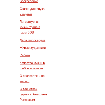
Воскресение
Сказки для внука
и внучки
Литературная
жизнь Урала в
годы ВОВ
Дела милосердия
Живые художники
Работа
Качество жизни в
любом возрасте
О писателях и не
только
О таинствах
церкви с Алексеем
Рыжковым