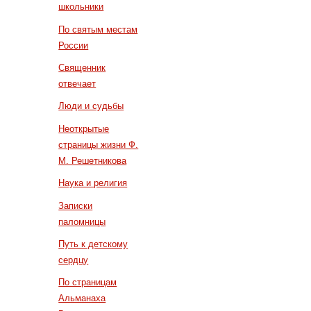
школьники
По святым местам
России
Священник
отвечает
Люди и судьбы
Неоткрытые
страницы жизни Ф.
М. Решетникова
Наука и религия
Записки
паломницы
Путь к детскому
сердцу
По страницам
Альманаха