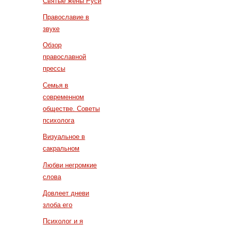
Святые жены Руси
Православие в
звуке
Обзор
православной
прессы
Семья в
современном
обществе. Советы
психолога
Визуальное в
сакральном
Любви негромкие
слова
Довлеет дневи
злоба его
Психолог и я