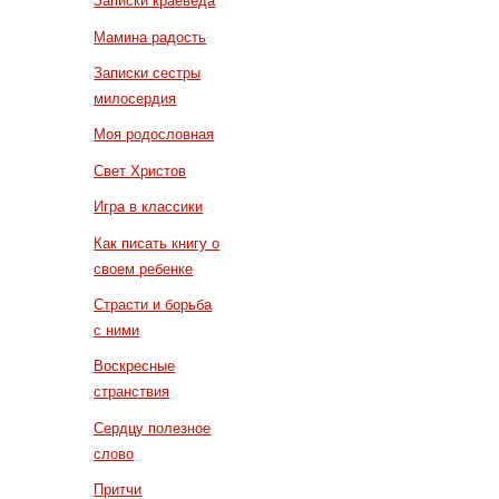
Записки краеведа
Мамина радость
Записки сестры
милосердия
Моя родословная
Свет Христов
Игра в классики
Как писать книгу о
своем ребенке
Страсти и борьба
с ними
Воскресные
странствия
Сердцу полезное
слово
Притчи