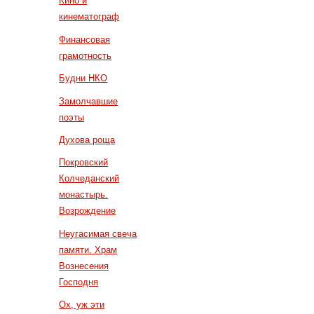
Кино и
кинематограф
Финансовая
грамотность
Будни НКО
Замолчавшие
поэты
Духова роща
Покровский
Колчеданский
монастырь.
Возрождение
Неугасимая свеча
памяти. Храм
Вознесения
Господня
Ох, уж эти