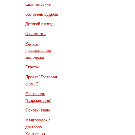
Евангельские
Баловень судьбы
Детский взгляд
С нами Бог
Радуга
православной
молодежи
Скауты
Проект "Гостевая
семья"
Фестиваль
"Царские дни"
Основы веры
Медгородок с
доктором
Хлыновым