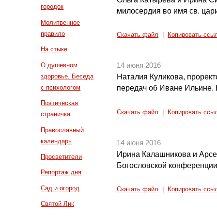
городок
милосердия во имя св. ца
Молитвенное
правило
Скачать файл
|
Копировать ссы
На стыке
О душевном
14 июня 2016
здоровье. Беседа
Наталия Куликова, прорект
с психологом
передач об Иване Ильине.
Поэтическая
Скачать файл
|
Копировать ссы
страничка
Православный
календарь
14 июня 2016
Ирина Калашникова и Арсе
Просветители
Богословской конференци
Репортаж дня
Сад и огород
Скачать файл
|
Копировать ссы
Святой Лик