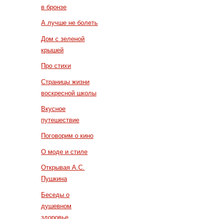
в бронзе
А лучше не болеть
Дом с зеленой
крышей
Про стихи
Страницы жизни
воскресной школы
Вкусное
путешествие
Поговорим о кино
О моде и стиле
Открывая А.С.
Пушкина
Беседы о
душевном
здоровье