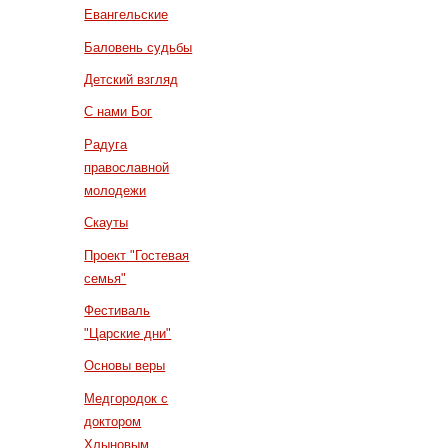
Евангельские
Баловень судьбы
Детский взгляд
С нами Бог
Радуга
православной
молодежи
Скауты
Проект "Гостевая
семья"
Фестиваль
"Царские дни"
Основы веры
Медгородок с
доктором
Хлыновым