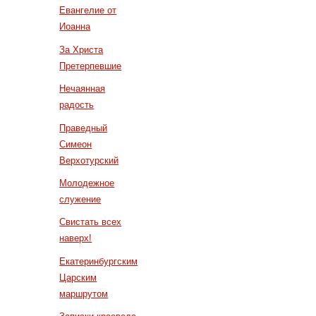
Евангелие от
Иоанна
За Христа
Претерпевшие
Нечаянная
радость
Праведный
Симеон
Верхотурский
Молодежное
служение
Свистать всех
наверх!
Екатеринбургским
Царским
маршрутом