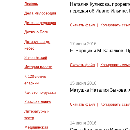
Наталия Куликова, прорект
Любовь
передач об Иване Ильине.
Дела милосердия
Детская редакция
Скачать файл
|
Копировать ссы
Детям о Боге
Дотянуться до
17 июня 2016
небес
Е. Борщик и М. Качалков. П
Закон Божий
Скачать файл
|
Копировать ссы
История власти
К 120-летию
епархии
15 июня 2016
Матушка Наталия Зыкова. А.
Как это по-русски
Книжная лавка
Скачать файл
|
Копировать ссы
Литературный
театр
14 июня 2016
Медицинский
Ольга Катырева и Ирина С