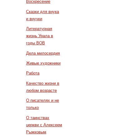
Воскресение
Сказки для внука
и внучки
Литературная
жизнь Урала в
годы ВОВ
Дела милосердия
Живые художники
Работа
Качество жизни в
любом возрасте
О писателях и не
только
О таинствах
церкви с Алексеем
Рыжковым