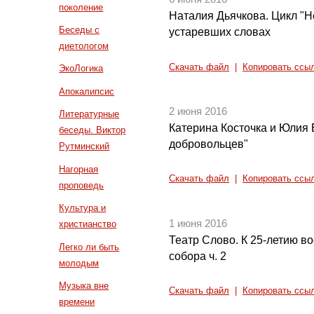
поколение
Наталия Дьячкова. Цикл "Н
Беседы с
устаревших словах
диетологом
Скачать файл
|
Копировать ссы
ЭкоЛогика
Апокалипсис
2 июня 2016
Литературные
Катерина Косточка и Юлия 
беседы. Виктор
добровольцев"
Рутминский
Нагорная
Скачать файл
|
Копировать ссы
проповедь
Культура и
1 июня 2016
христианство
Театр Слово. К 25-летию в
Легко ли быть
собора ч. 2
молодым
Музыка вне
Скачать файл
|
Копировать ссы
времени