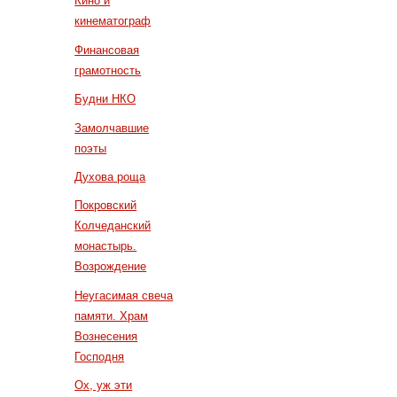
Кино и
кинематограф
Финансовая
грамотность
Будни НКО
Замолчавшие
поэты
Духова роща
Покровский
Колчеданский
монастырь.
Возрождение
Неугасимая свеча
памяти. Храм
Вознесения
Господня
Ох, уж эти