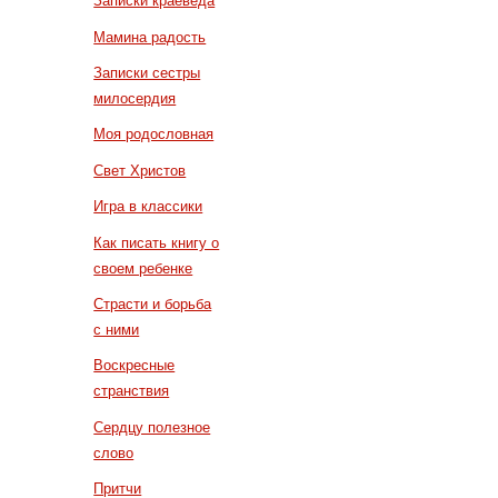
Записки краеведа
Мамина радость
Записки сестры
милосердия
Моя родословная
Свет Христов
Игра в классики
Как писать книгу о
своем ребенке
Страсти и борьба
с ними
Воскресные
странствия
Сердцу полезное
слово
Притчи