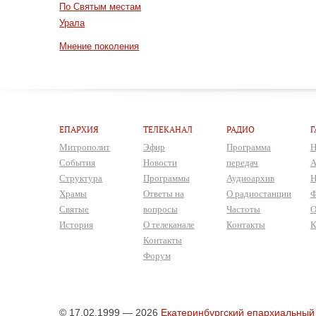
По Святым местам
Урала
Мнение поколения
ЕПАРХИЯ
ТЕЛЕКАНАЛ
РАДИО
Г
Митрополит
Эфир
Программа
Н
События
Новости
передач
А
Структура
Программы
Аудиоархив
Н
Храмы
Ответы на
О радиостанции
Ф
Святые
вопросы
Частоты
О
История
О телеканале
Контакты
К
Контакты
Форум
© 17.02.1999 — 2026
Екатеринбургский епархиальный