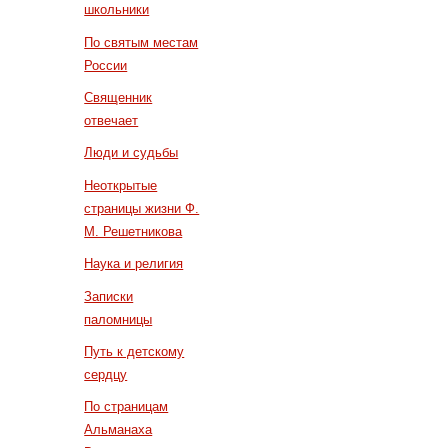
школьники
По святым местам
России
Священник
отвечает
Люди и судьбы
Неоткрытые
страницы жизни Ф.
М. Решетникова
Наука и религия
Записки
паломницы
Путь к детскому
сердцу
По страницам
Альманаха