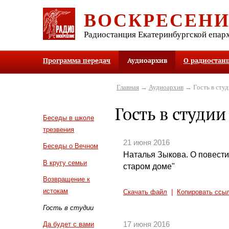
ВОСКРЕСЕН
Радиостанция Екатеринбургской епар
Программа передач
Аудиоархив
О радиостан
Главная
→
Аудиоархив
→ Гость в студ
Гость в студии
Беседы в школе
трезвения
21 июня 2016
Беседы о Вечном
Наталья Зыкова. О повести
В кругу семьи
старом доме"
Возвращение к
истокам
Скачать файл
|
Копировать ссы
Гость в студии
17 июня 2016
Да будет с вами