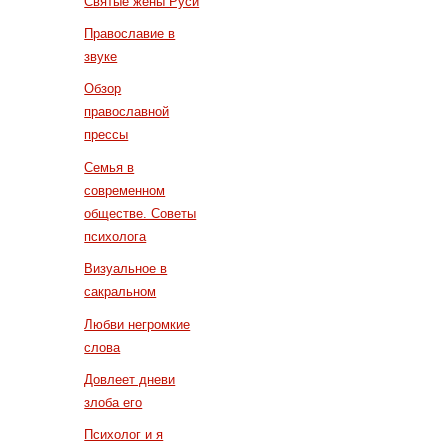
Святые жены Руси
Православие в
звуке
Обзор
православной
прессы
Семья в
современном
обществе. Советы
психолога
Визуальное в
сакральном
Любви негромкие
слова
Довлеет дневи
злоба его
Психолог и я