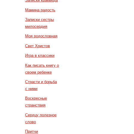
Записки краеведа
Мамина радость
Записки сестры
милосердия
Моя родословная
Свет Христов
Игра в классики
Как писать книгу о
своем ребенке
Страсти и борьба
с ними
Воскресные
странствия
Сердцу полезное
слово
Притчи