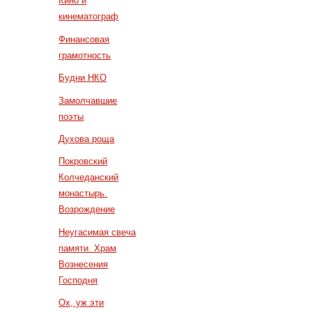
Кино и
кинематограф
Финансовая
грамотность
Будни НКО
Замолчавшие
поэты
Духова роща
Покровский
Колчеданский
монастырь.
Возрождение
Неугасимая свеча
памяти. Храм
Вознесения
Господня
Ох, уж эти