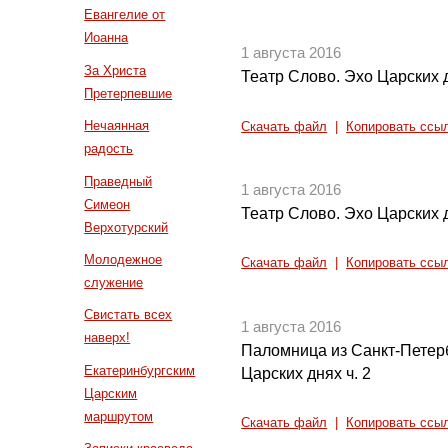
Евангелие от
Иоанна
1 августа 2016
За Христа
Театр Слово. Эхо Царских д
Претерпевшие
Нечаянная
Скачать файл
|
Копировать ссы
радость
Праведный
1 августа 2016
Симеон
Театр Слово. Эхо Царских д
Верхотурский
Молодежное
Скачать файл
|
Копировать ссы
служение
Свистать всех
1 августа 2016
наверх!
Паломница из Санкт-Петер
Екатеринбургским
Царских днях ч. 2
Царским
маршрутом
Скачать файл
|
Копировать ссы