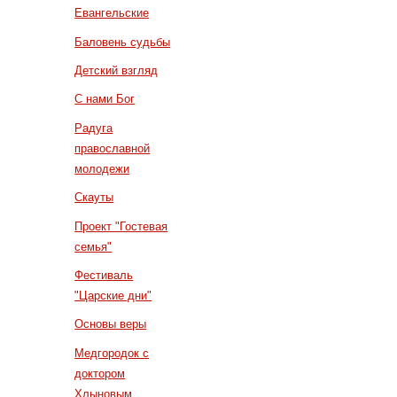
Евангельские
Баловень судьбы
Детский взгляд
С нами Бог
Радуга
православной
молодежи
Скауты
Проект "Гостевая
семья"
Фестиваль
"Царские дни"
Основы веры
Медгородок с
доктором
Хлыновым