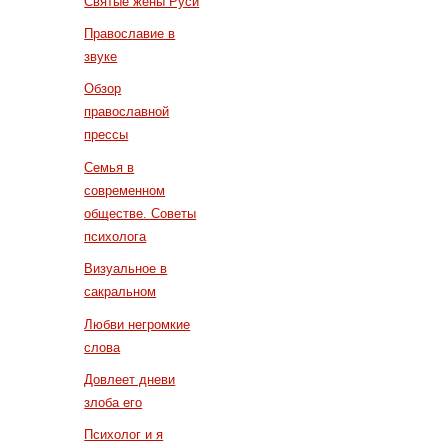
Святые жены Руси
Православие в
звуке
Обзор
православной
прессы
Семья в
современном
обществе. Советы
психолога
Визуальное в
сакральном
Любви негромкие
слова
Довлеет дневи
злоба его
Психолог и я