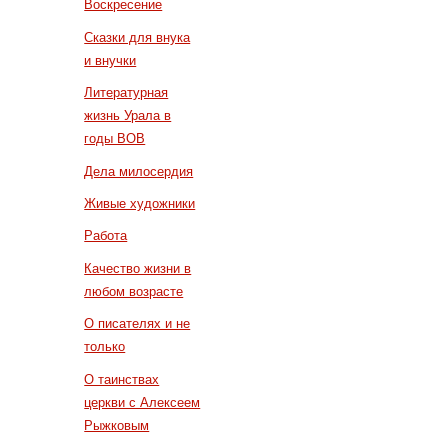
Воскресение
Сказки для внука
и внучки
Литературная
жизнь Урала в
годы ВОВ
Дела милосердия
Живые художники
Работа
Качество жизни в
любом возрасте
О писателях и не
только
О таинствах
церкви с Алексеем
Рыжковым