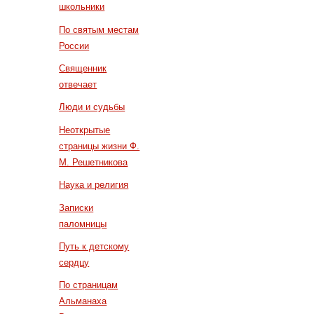
школьники
По святым местам
России
Священник
отвечает
Люди и судьбы
Неоткрытые
страницы жизни Ф.
М. Решетникова
Наука и религия
Записки
паломницы
Путь к детскому
сердцу
По страницам
Альманаха