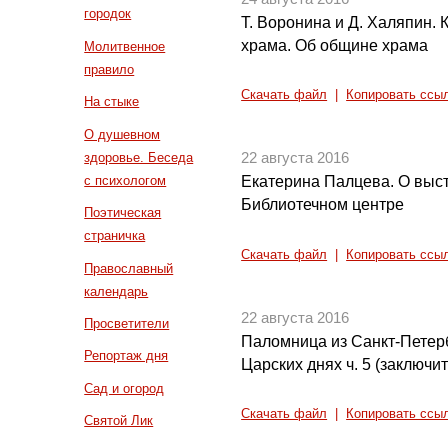
городок
Т. Воронина и Д. Халяпин. 
храма. Об общине храма
Молитвенное
правило
Скачать файл
|
Копировать ссы
На стыке
О душевном
здоровье. Беседа
22 августа 2016
с психологом
Екатерина Палцева. О выст
Библиотечном центре
Поэтическая
страничка
Скачать файл
|
Копировать ссы
Православный
календарь
22 августа 2016
Просветители
Паломница из Санкт-Петер
Репортаж дня
Царских днях ч. 5 (заключи
Сад и огород
Скачать файл
|
Копировать ссы
Святой Лик