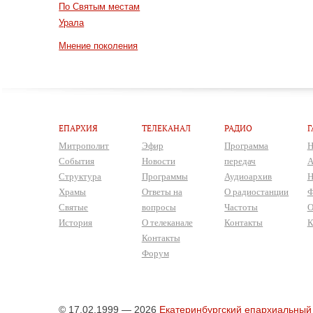
По Святым местам
Урала
Мнение поколения
ЕПАРХИЯ
ТЕЛЕКАНАЛ
РАДИО
Г
Митрополит
Эфир
Программа
Н
События
Новости
передач
А
Структура
Программы
Аудиоархив
Н
Храмы
Ответы на
О радиостанции
Ф
Святые
вопросы
Частоты
О
История
О телеканале
Контакты
К
Контакты
Форум
© 17.02.1999 — 2026
Екатеринбургский епархиальный