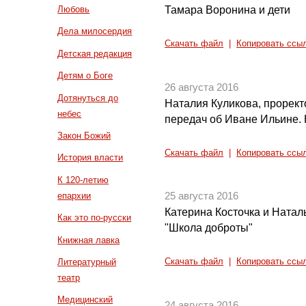
Тамара Воронина и дети
Любовь
Дела милосердия
Скачать файл
|
Копировать ссы
Детская редакция
Детям о Боге
26 августа 2016
Дотянуться до
Наталия Куликова, прорект
небес
передач об Иване Ильине.
Закон Божий
Скачать файл
|
Копировать ссы
История власти
К 120-летию
епархии
25 августа 2016
Катерина Косточка и Натал
Как это по-русски
"Школа доброты"
Книжная лавка
Литературный
Скачать файл
|
Копировать ссы
театр
Медицинский
24 августа 2016