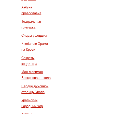
Азбука
православия
Театральная
гримерка
Следы ушедших
К юбилею Храма
на Крови
Секреты
кондитера
Моя любимая
Воскресная Школа
Сердце духовной
столицы Урала
Уральский
народный хор