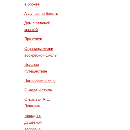
в бронзе
А лучше не болеть
Дом с зеленой
крышей
Про стихи
Страницы жизни
воскресной школы
Вкусное
путешествие
Поговорим о кино
О моде и стиле
Открывая А.С.
Пушкина
Беседы о
душевном
здоровье