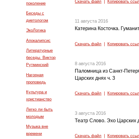
Скачать файл
|
Копировать ссы
поколение
Беседы с
диетологом
11 августа 2016
Катерина Косточка. Гуман
ЭкоЛогика
Апокалипсис
Скачать файл
|
Копировать ссы
Литературные
беседы. Виктор
8 августа 2016
Рутминский
Паломница из Санкт-Петер
Нагорная
Царских днях ч. 3
проповедь
Культура и
Скачать файл
|
Копировать ссы
христианство
Легко ли быть
3 августа 2016
молодым
Театр Слово. Эхо Царских д
Музыка вне
времени
Скачать файл
|
Копировать ссы