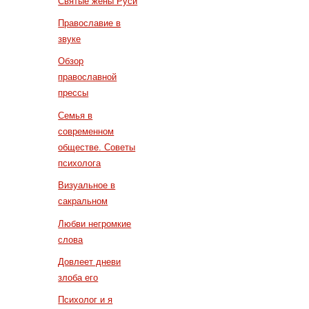
Святые жены Руси
Православие в
звуке
Обзор
православной
прессы
Семья в
современном
обществе. Советы
психолога
Визуальное в
сакральном
Любви негромкие
слова
Довлеет дневи
злоба его
Психолог и я