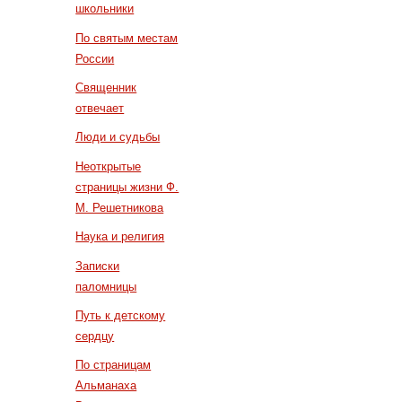
школьники
По святым местам
России
Священник
отвечает
Люди и судьбы
Неоткрытые
страницы жизни Ф.
М. Решетникова
Наука и религия
Записки
паломницы
Путь к детскому
сердцу
По страницам
Альманаха