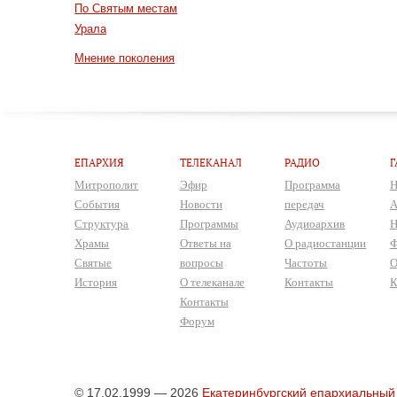
По Святым местам
Урала
Мнение поколения
ЕПАРХИЯ
ТЕЛЕКАНАЛ
РАДИО
Г
Митрополит
Эфир
Программа
Н
События
Новости
передач
А
Структура
Программы
Аудиоархив
Н
Храмы
Ответы на
О радиостанции
Ф
Святые
вопросы
Частоты
О
История
О телеканале
Контакты
К
Контакты
Форум
© 17.02.1999 — 2026
Екатеринбургский епархиальный