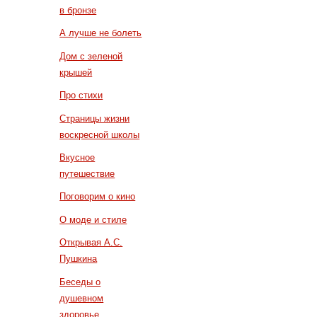
в бронзе
А лучше не болеть
Дом с зеленой
крышей
Про стихи
Страницы жизни
воскресной школы
Вкусное
путешествие
Поговорим о кино
О моде и стиле
Открывая А.С.
Пушкина
Беседы о
душевном
здоровье