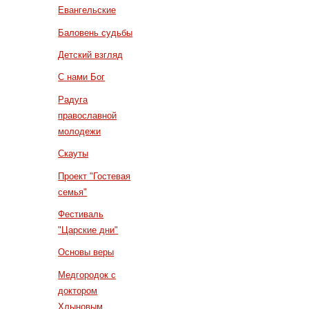
Евангельские
Баловень судьбы
Детский взгляд
С нами Бог
Радуга
православной
молодежи
Скауты
Проект "Гостевая
семья"
Фестиваль
"Царские дни"
Основы веры
Медгородок с
доктором
Хлыновым