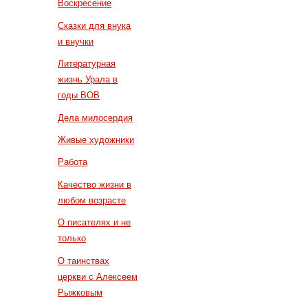
Воскресение
Сказки для внука
и внучки
Литературная
жизнь Урала в
годы ВОВ
Дела милосердия
Живые художники
Работа
Качество жизни в
любом возрасте
О писателях и не
только
О таинствах
церкви с Алексеем
Рыжковым