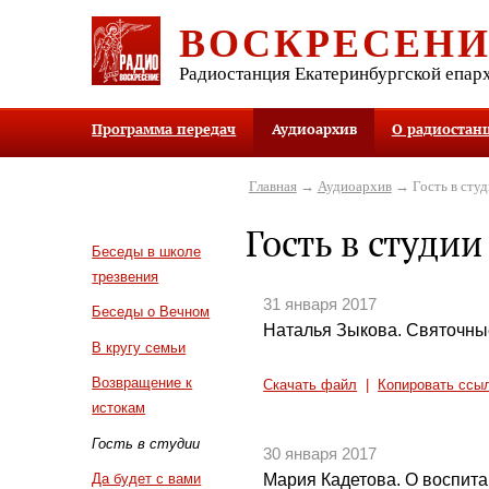
ВОСКРЕСЕН
Радиостанция Екатеринбургской епар
Программа передач
Аудиоархив
О радиостан
Главная
→
Аудиоархив
→ Гость в студ
Гость в студии
Беседы в школе
трезвения
31 января 2017
Беседы о Вечном
Наталья Зыкова. Святочные
В кругу семьи
Возвращение к
Скачать файл
|
Копировать ссы
истокам
Гость в студии
30 января 2017
Мария Кадетова. О воспит
Да будет с вами