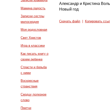
Записки краеведа
Александр и Кристина Волы
Мамина радость
Новый год
Записки сестры
Скачать файл
|
Копировать ссы
милосердия
Моя родословная
Свет Христов
Игра в классики
Как писать книгу о
своем ребенке
Страсти и борьба
с ними
Воскресные
странствия
Сердцу полезное
слово
Притчи