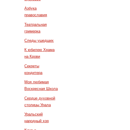
Азбука
православия
Театральная
гримерка
Следы ушедших
К юбилею Храма
на Крови
Секреты
кондитера
Моя любимая
Воскресная Школа
Сердце духовной
столицы Урала
Уральский
народный хор