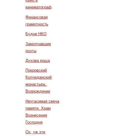
Кино и
кинематограф
Финансовая
грамотность
Будни НКО
Замолчавшие
поэты
Духова роща
Покровский
Колчеданский
монастырь.
Возрождение
Неугасимая свеча
памяти. Храм
Вознесения
Господня
Ох, уж эти