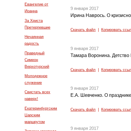
Евангелие от
9 января 2017
Иоанна
Ирина Наврось. О кризисно
За Христа
Претерпевшие
Скачать файл
|
Копировать ссы
Нечаянная
радость
9 января 2017
Праведный
Тамара Воронина. Детство 
Симеон
Верхотурский
Скачать файл
|
Копировать ссы
Молодежное
служение
9 января 2017
Свистать всех
Е.А. Шевченко. О праздник
наверх!
Екатеринбургским
Скачать файл
|
Копировать ссы
Царским
маршрутом
9 января 2017