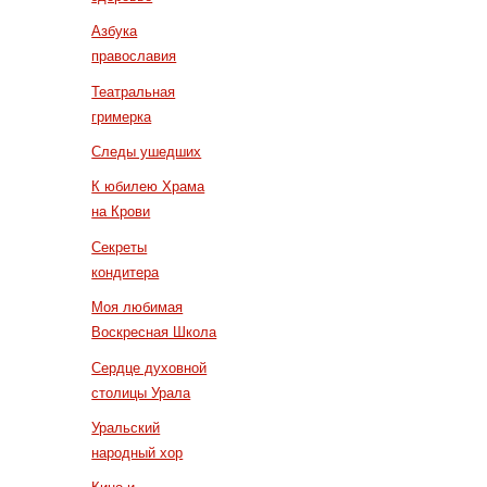
Азбука
православия
Театральная
гримерка
Следы ушедших
К юбилею Храма
на Крови
Секреты
кондитера
Моя любимая
Воскресная Школа
Сердце духовной
столицы Урала
Уральский
народный хор