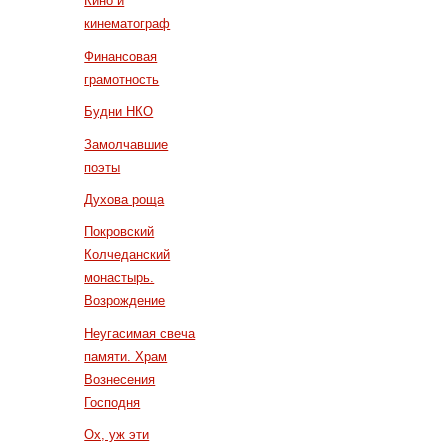
Кино и
кинематограф
Финансовая
грамотность
Будни НКО
Замолчавшие
поэты
Духова роща
Покровский
Колчеданский
монастырь.
Возрождение
Неугасимая свеча
памяти. Храм
Вознесения
Господня
Ох, уж эти