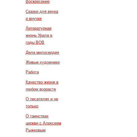
Воскресение
Сказки для внука
и внучки
Литературная
жизнь Урала в
годы ВОВ
Дела милосердия
Живые художники
Работа
Качество жизни в
любом возрасте
О писателях и не
только
О таинствах
церкви с Алексеем
Рыжковым