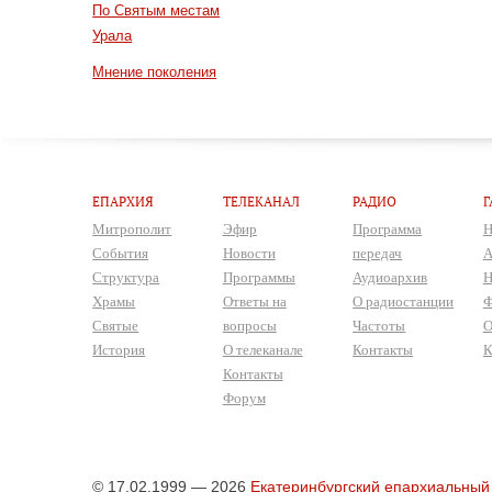
По Святым местам
Урала
Мнение поколения
ЕПАРХИЯ
ТЕЛЕКАНАЛ
РАДИО
Г
Митрополит
Эфир
Программа
Н
События
Новости
передач
А
Структура
Программы
Аудиоархив
Н
Храмы
Ответы на
О радиостанции
Ф
Святые
вопросы
Частоты
О
История
О телеканале
Контакты
К
Контакты
Форум
© 17.02.1999 — 2026
Екатеринбургский епархиальный