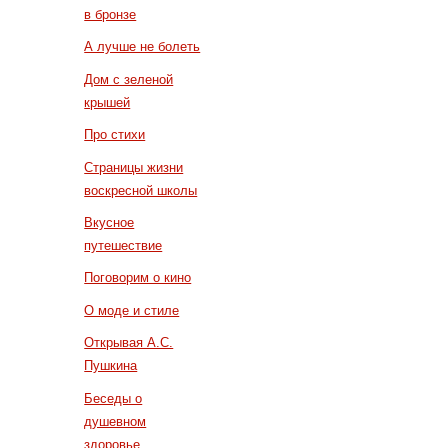
в бронзе
А лучше не болеть
Дом с зеленой
крышей
Про стихи
Страницы жизни
воскресной школы
Вкусное
путешествие
Поговорим о кино
О моде и стиле
Открывая А.С.
Пушкина
Беседы о
душевном
здоровье