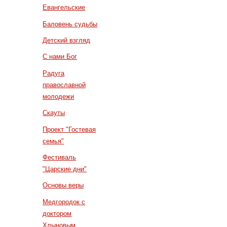
Евангельские
Баловень судьбы
Детский взгляд
С нами Бог
Радуга
православной
молодежи
Скауты
Проект "Гостевая
семья"
Фестиваль
"Царские дни"
Основы веры
Медгородок с
доктором
Хлыновым