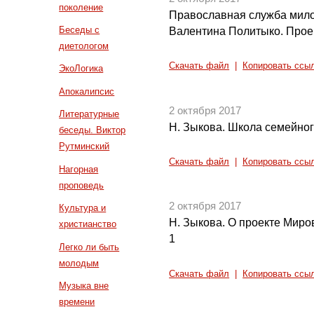
поколение
Православная служба мило
Беседы с
Валентина Политыко. Проек
диетологом
Скачать файл
|
Копировать ссы
ЭкоЛогика
Апокалипсис
2 октября 2017
Литературные
Н. Зыкова. Школа семейного
беседы. Виктор
Рутминский
Скачать файл
|
Копировать ссы
Нагорная
проповедь
2 октября 2017
Культура и
Н. Зыкова. О проекте Миро
христианство
1
Легко ли быть
молодым
Скачать файл
|
Копировать ссы
Музыка вне
времени