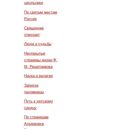
школьники
По святым местам
России
Священник
отвечает
Люди и судьбы
Неоткрытые
страницы жизни Ф.
М. Решетникова
Наука и религия
Записки
паломницы
Путь к детскому
сердцу
По страницам
Альманаха