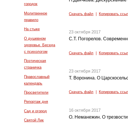
городок
Молитвенное
Скачать файл
|
Копировать ссы
правило
На стыке
23 октября 2017
О душевном
С.Т. Погорелов. Современ
здоровье. Беседа
с психологом
Скачать файл
|
Копировать ссы
Поэтическая
страничка
23 октября 2017
Православный
Т. Воронина. О Царскосель
календарь
Скачать файл
|
Копировать ссы
Просветители
Репортаж дня
16 октября 2017
Сад и огород
О. Неманежин. О трезвости
Святой Лик