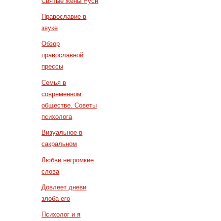
Святые жены Руси
Православие в
звуке
Обзор
православной
прессы
Семья в
современном
обществе. Советы
психолога
Визуальное в
сакральном
Любви негромкие
слова
Довлеет дневи
злоба его
Психолог и я