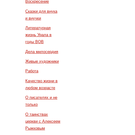
Воскресение
Сказки для внука
и внучки
Литературная
жизнь Урала в
годы ВОВ
Дела милосердия
Живые художники
Работа
Качество жизни в
любом возрасте
О писателях и не
только
О таинствах
церкви с Алексеем
Рыжковым