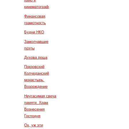
Кино и
кинематограф
Финансовая
грамотность
Будни НКО
Замолчавшие
поэты
Духова роща
Покровский
Колчеданский
монастырь.
Возрождение
Неугасимая свеча
памяти. Храм
Вознесения
Господня
Ох, уж эти