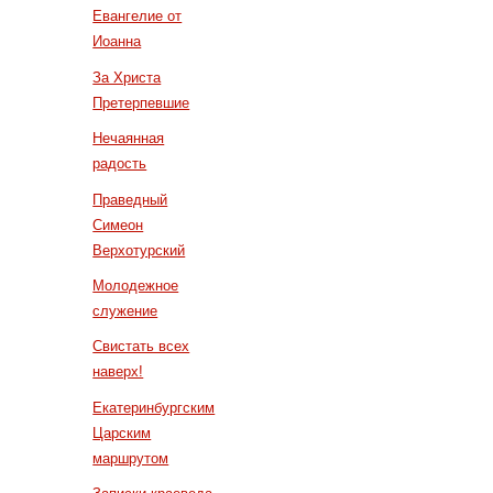
Евангелие от
Иоанна
За Христа
Претерпевшие
Нечаянная
радость
Праведный
Симеон
Верхотурский
Молодежное
служение
Свистать всех
наверх!
Екатеринбургским
Царским
маршрутом