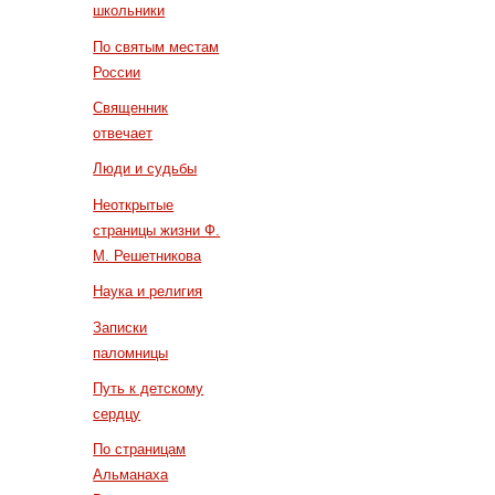
школьники
По святым местам
России
Священник
отвечает
Люди и судьбы
Неоткрытые
страницы жизни Ф.
М. Решетникова
Наука и религия
Записки
паломницы
Путь к детскому
сердцу
По страницам
Альманаха