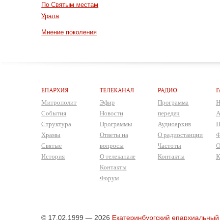
По Святым местам
Урала
Мнение поколения
ЕПАРХИЯ
ТЕЛЕКАНАЛ
РАДИО
Г
Митрополит
Эфир
Программа
Н
События
Новости
передач
А
Структура
Программы
Аудиоархив
Н
Храмы
Ответы на
О радиостанции
Ф
Святые
вопросы
Частоты
О
История
О телеканале
Контакты
К
Контакты
Форум
© 17.02.1999 — 2026
Екатеринбургский епархиальный