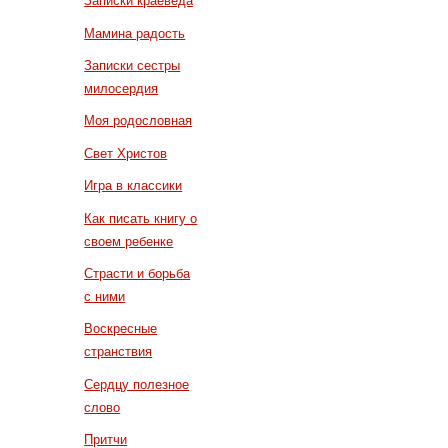
Записки краеведа
Мамина радость
Записки сестры
милосердия
Моя родословная
Свет Христов
Игра в классики
Как писать книгу о
своем ребенке
Страсти и борьба
с ними
Воскресные
странствия
Сердцу полезное
слово
Притчи