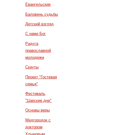
Евангельские
Баловень судьбы
Детский взгляд
С нами Бог
Радуга
православной
молодежи
Скауты
Проект "Гостевая
семья"
Фестиваль
"Царские дни"
Основы веры
Медгородок с
доктором
Хлыновым