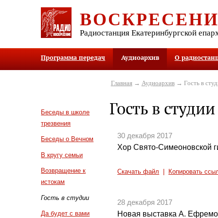
ВОСКРЕСЕН
Радиостанция Екатеринбургской епар
Программа передач
Аудиоархив
О радиостан
Главная
→
Аудиоархив
→ Гость в студ
Гость в студии
Беседы в школе
трезвения
30 декабря 2017
Беседы о Вечном
Хор Свято-Симеоновской г
В кругу семьи
Возвращение к
Скачать файл
|
Копировать ссы
истокам
Гость в студии
28 декабря 2017
Новая выставка А. Ефрем
Да будет с вами