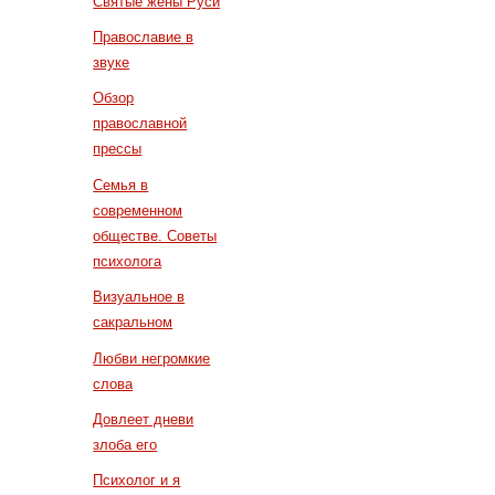
Святые жены Руси
Православие в
звуке
Обзор
православной
прессы
Семья в
современном
обществе. Советы
психолога
Визуальное в
сакральном
Любви негромкие
слова
Довлеет дневи
злоба его
Психолог и я