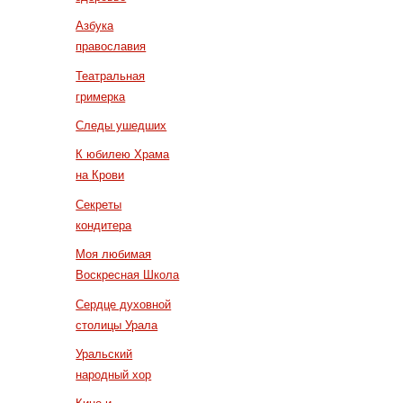
Азбука
православия
Театральная
гримерка
Следы ушедших
К юбилею Храма
на Крови
Секреты
кондитера
Моя любимая
Воскресная Школа
Сердце духовной
столицы Урала
Уральский
народный хор