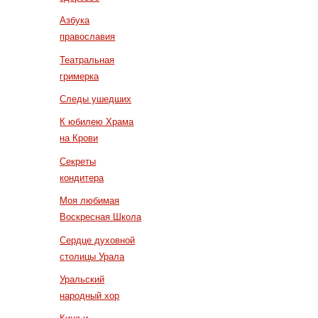
Азбука
православия
Театральная
гримерка
Следы ушедших
К юбилею Храма
на Крови
Секреты
кондитера
Моя любимая
Воскресная Школа
Сердце духовной
столицы Урала
Уральский
народный хор