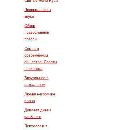
Святые жены Руси
Православие в
звуке
Обзор
православной
прессы
Семья в
современном
обществе. Советы
психолога
Визуальное в
сакральном
Любви негромкие
слова
Довлеет дневи
злоба его
Психолог и я