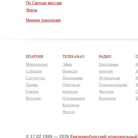
По Святым местам
Урала
Мнение поколения
ЕПАРХИЯ
ТЕЛЕКАНАЛ
РАДИО
Г
Митрополит
Эфир
Программа
Н
События
Новости
передач
А
Структура
Программы
Аудиоархив
Н
Храмы
Ответы на
О радиостанции
Ф
Святые
вопросы
Частоты
О
История
О телеканале
Контакты
К
Контакты
Форум
© 17.02.1999 — 2026
Екатеринбургский епархиальный