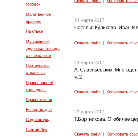
Скачать файл
|
Копировать ссы
городок
Молитвенное
24 марта 2017
правило
Наталья Куликова. Иван И
На стыке
О душевном
Скачать файл
|
Копировать ссы
здоровье. Беседа
с психологом
24 марта 2017
Поэтическая
А. Савельевских. Многодет
страничка
ч. 2
Православный
календарь
Скачать файл
|
Копировать ссы
Просветители
Репортаж дня
23 марта 2017
Т.Бортникова. О юбилее це
Сад и огород
Святой Лик
Скачать файл
|
Копировать ссы