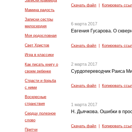
Записки краеведа
Скачать файл
|
Копировать ссы
Мамина радость
Записки сестры
6 марта 2017
милосердия
Евгения Гусарова. О сквер
Моя родословная
Свет Христов
Скачать файл
|
Копировать ссы
Игра в классики
2 марта 2017
Как писать книгу о
Сурдопереводчик Раиса М
своем ребенке
Страсти и борьба
Скачать файл
|
Копировать ссы
с ними
Воскресные
странствия
1 марта 2017
Н. Дьячкова. Ошибки в про
Сердцу полезное
слово
Скачать файл
|
Копировать ссы
Притчи