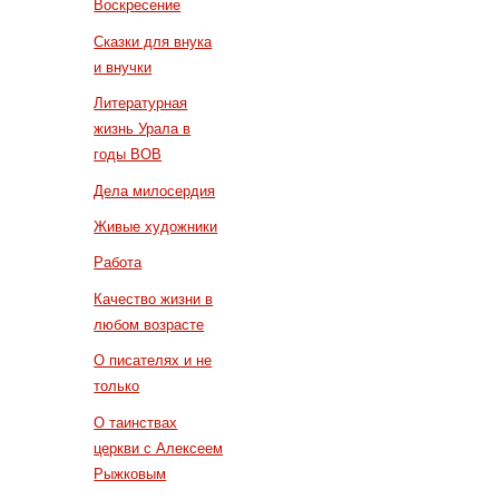
Воскресение
Сказки для внука
и внучки
Литературная
жизнь Урала в
годы ВОВ
Дела милосердия
Живые художники
Работа
Качество жизни в
любом возрасте
О писателях и не
только
О таинствах
церкви с Алексеем
Рыжковым