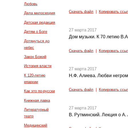
Любовь
Скачать файл
|
Копировать ссы
Дела милосердия
Детская редакция
27 марта 2017
Детям о Боге
Дом музыки. К 70 летию В.
Дотянуться до
небес
Скачать файл
|
Копировать ссы
Закон Божий
История власти
27 марта 2017
К 120-летию
Н.Ф. Алиева. Любви негромк
епархии
Скачать файл
|
Копировать ссы
Как это по-русски
Книжная лавка
27 марта 2017
Литературный
В. Рутминский. Лекция о А
театр
Медицинский