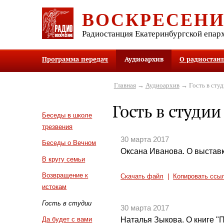
ВОСКРЕСЕН
Радиостанция Екатеринбургской епар
Программа передач
Аудиоархив
О радиостан
Главная
→
Аудиоархив
→ Гость в студ
Гость в студии
Беседы в школе
трезвения
30 марта 2017
Беседы о Вечном
Оксана Иванова. О выстав
В кругу семьи
Возвращение к
Скачать файл
|
Копировать ссы
истокам
Гость в студии
30 марта 2017
Наталья Зыкова. О книге "П
Да будет с вами