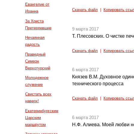
Евангелие от
Скачать файл
|
Копировать ссы
Иоанна
За Христа
Претерпевшие
9 марта 2017
Т. Плесовских. О чистке пе
Нечаянная
радость
Скачать файл
|
Копировать ссы
Праведный
Симеон
Верхотурский
6 марта 2017
Князев В.М. Духовное один
Молодежное
технического процесса
служение
Свистать всех
Скачать файл
|
Копировать ссы
наверх!
Екатеринбургским
6 марта 2017
Царским
Н.Ф. Алиева. Моей любви н
маршрутом