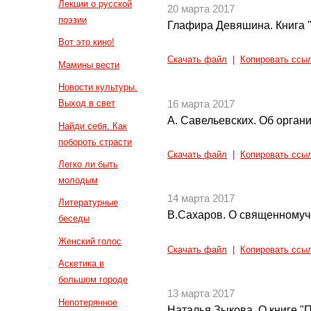
Лекции о русской
20 марта 2017
поэзии
Глафира Девяшина. Книга "
Вот это кино!
Скачать файл
|
Копировать ссы
Мамины вести
Новости культуры.
Выход в свет
16 марта 2017
А. Савельевских. Об орган
Найди себя. Как
побороть страсти
Скачать файл
|
Копировать ссы
Легко ли быть
молодым
14 марта 2017
Литературные
В.Сахаров. О священномуч
беседы
Женский голос
Скачать файл
|
Копировать ссы
Аскетика в
большом городе
13 марта 2017
Непотерянное
Наталья Зыкова. О книге "П