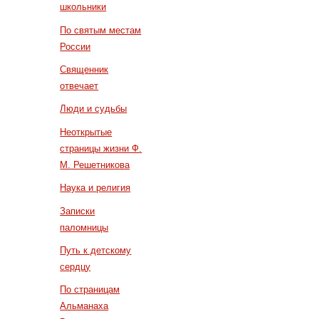
школьники
По святым местам
России
Священник
отвечает
Люди и судьбы
Неоткрытые
страницы жизни Ф.
М. Решетникова
Наука и религия
Записки
паломницы
Путь к детскому
сердцу
По страницам
Альманаха