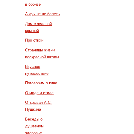
в бронзе
А лучше не болеть
Дом с зеленой
крышей
Про стихи
Страницы жизни
воскресной школы
Вкусное
путешествие
Поговорим о кино
О моде и стиле
Открывая А.С.
Пушкина
Беседы о
душевном
здоровье