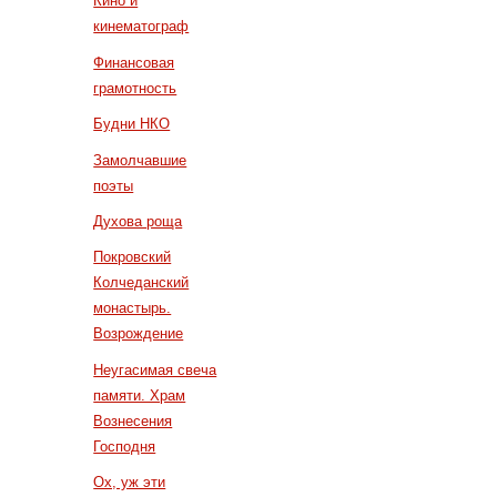
Кино и
кинематограф
Финансовая
грамотность
Будни НКО
Замолчавшие
поэты
Духова роща
Покровский
Колчеданский
монастырь.
Возрождение
Неугасимая свеча
памяти. Храм
Вознесения
Господня
Ох, уж эти