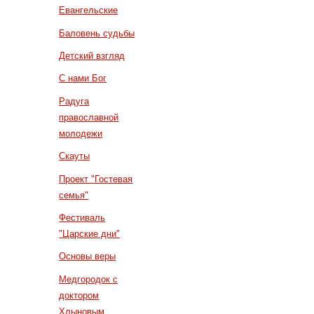
Евангельские
Баловень судьбы
Детский взгляд
С нами Бог
Радуга
православной
молодежи
Скауты
Проект "Гостевая
семья"
Фестиваль
"Царские дни"
Основы веры
Медгородок с
доктором
Хлыновым