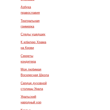
Азбука
православия
Театральная
гримерка
Следы ушедших
К юбилею Храма
на Крови
Секреты
кондитера
Моя любимая
Воскресная Школа
Сердце духовной
столицы Урала
Уральский
народный хор