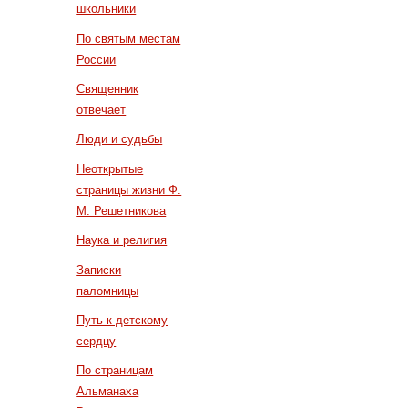
школьники
По святым местам
России
Священник
отвечает
Люди и судьбы
Неоткрытые
страницы жизни Ф.
М. Решетникова
Наука и религия
Записки
паломницы
Путь к детскому
сердцу
По страницам
Альманаха