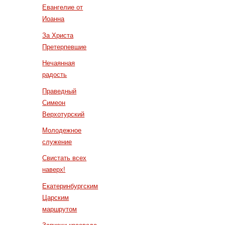
Евангелие от
Иоанна
За Христа
Претерпевшие
Нечаянная
радость
Праведный
Симеон
Верхотурский
Молодежное
служение
Свистать всех
наверх!
Екатеринбургским
Царским
маршрутом