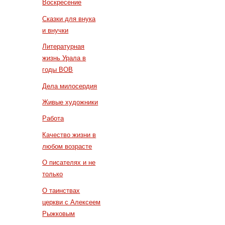
Воскресение
Сказки для внука
и внучки
Литературная
жизнь Урала в
годы ВОВ
Дела милосердия
Живые художники
Работа
Качество жизни в
любом возрасте
О писателях и не
только
О таинствах
церкви с Алексеем
Рыжковым