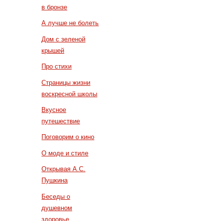
в бронзе
А лучше не болеть
Дом с зеленой
крышей
Про стихи
Страницы жизни
воскресной школы
Вкусное
путешествие
Поговорим о кино
О моде и стиле
Открывая А.С.
Пушкина
Беседы о
душевном
здоровье