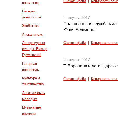
Скачать файл
|
Копировать ссы
поколение
Беседы с
диетологом
4 августа 2017
Православная служба милос
ЭкоЛогика
Юлия Белканова
Апокалипсис
Литературные
Скачать файл
|
Копировать ссы
беседы. Виктор
Рутминский
2 августа 2017
Нагорная
Т. Воронина и дети. Царски
проповедь
Культура и
Скачать файл
|
Копировать ссы
христианство
Легко ли быть
молодым
Музыка вне
времени