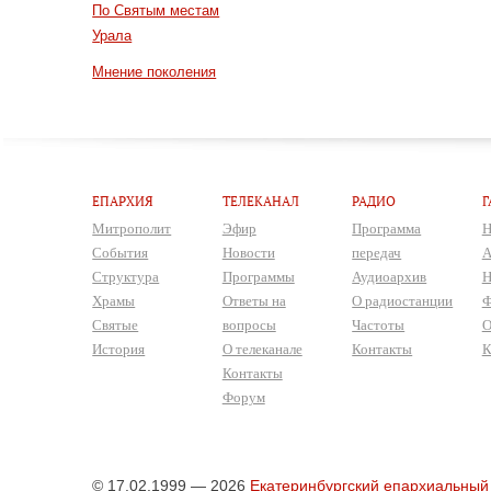
По Святым местам
Урала
Мнение поколения
ЕПАРХИЯ
ТЕЛЕКАНАЛ
РАДИО
Г
Митрополит
Эфир
Программа
Н
События
Новости
передач
А
Структура
Программы
Аудиоархив
Н
Храмы
Ответы на
О радиостанции
Ф
Святые
вопросы
Частоты
О
История
О телеканале
Контакты
К
Контакты
Форум
© 17.02.1999 — 2026
Екатеринбургский епархиальный