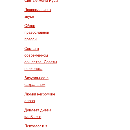
Святые жены Руси
Православие в
звуке
Обзор
православной
прессы
Семья в
современном
обществе. Советы
психолога
Визуальное в
сакральном
Любви негромкие
слова
Довлеет дневи
злоба его
Психолог и я