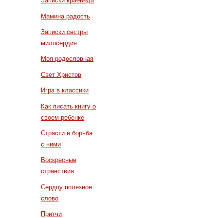
Записки краеведа
Мамина радость
Записки сестры
милосердия
Моя родословная
Свет Христов
Игра в классики
Как писать книгу о
своем ребенке
Страсти и борьба
с ними
Воскресные
странствия
Сердцу полезное
слово
Притчи