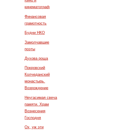
Кино и
кинематограф
Финансовая
грамотность
Будни НКО
Замолчавшие
поэты
Духова роща
Покровский
Колчеданский
монастырь.
Возрождение
Неугасимая свеча
памяти. Храм
Вознесения
Господня
Ох, уж эти