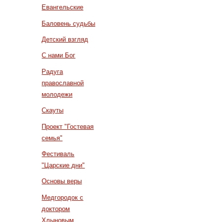
Евангельские
Баловень судьбы
Детский взгляд
С нами Бог
Радуга
православной
молодежи
Скауты
Проект "Гостевая
семья"
Фестиваль
"Царские дни"
Основы веры
Медгородок с
доктором
Хлыновым