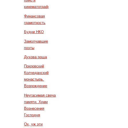
Кино и
кинематограф
Финансовая
грамотность
Будни НКО
Замолчавшие
поэты
Духова роща
Покровский
Колчеданский
монастырь.
Возрождение
Неугасимая свеча
памяти. Храм
Вознесения
Господня
Ох, уж эти