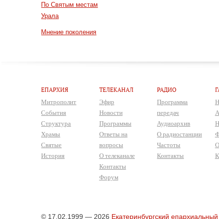
По Святым местам
Урала
Мнение поколения
ЕПАРХИЯ
ТЕЛЕКАНАЛ
РАДИО
Г
Митрополит
Эфир
Программа
Н
События
Новости
передач
А
Структура
Программы
Аудиоархив
Н
Храмы
Ответы на
О радиостанции
Ф
Святые
вопросы
Частоты
О
История
О телеканале
Контакты
К
Контакты
Форум
© 17.02.1999 — 2026
Екатеринбургский епархиальный