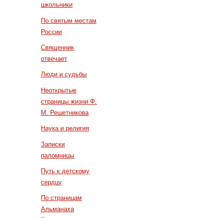
школьники
По святым местам
России
Священник
отвечает
Люди и судьбы
Неоткрытые
страницы жизни Ф.
М. Решетникова
Наука и религия
Записки
паломницы
Путь к детскому
сердцу
По страницам
Альманаха