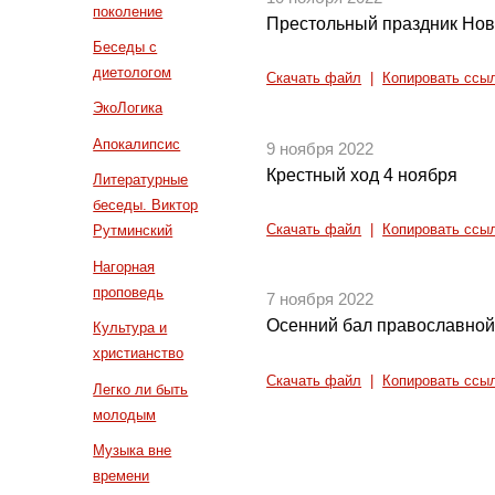
поколение
Престольный праздник Нов
Беседы с
диетологом
Скачать файл
|
Копировать ссы
ЭкоЛогика
Апокалипсис
9 ноября 2022
Крестный ход 4 ноября
Литературные
беседы. Виктор
Скачать файл
|
Копировать ссы
Рутминский
Нагорная
проповедь
7 ноября 2022
Осенний бал православно
Культура и
христианство
Скачать файл
|
Копировать ссы
Легко ли быть
молодым
Музыка вне
времени