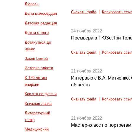
Любовь
Скачать файл
|
Копировать ссы
Дела милосердия
Детская редакция
24 ноября 2022
Детям о Боге
Премьера в ТЮЗе.Три Толс
Дотянуться до
небес
Скачать файл
|
Копировать ссы
Закон Божий
История власти
21 ноября 2022
К 120-летию
Интервью с В.А. Митченко.
епархии
обществ
Как это по-русски
Скачать файл
|
Копировать ссы
Книжная лавка
Литературный
21 ноября 2022
театр
Мастер-класс по портретам 
Медицинский