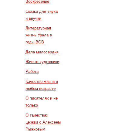
Воскресение
Сказки для внука
и внучки
Литературная
жизнь Урала в
годы ВОВ
Дела милосердия
Живые художники
Работа
Качество жизни в
любом возрасте
О писателях и не
только
О таинствах
церкви с Алексеем
Рыжковым