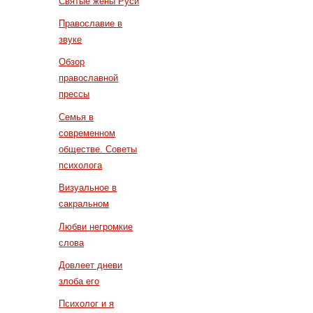
Святые жены Руси
Православие в
звуке
Обзор
православной
прессы
Семья в
современном
обществе. Советы
психолога
Визуальное в
сакральном
Любви негромкие
слова
Довлеет дневи
злоба его
Психолог и я