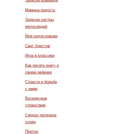
Записки краеведа
Мамина радость
Записки сестры
милосердия
Моя родословная
Свет Христов
Игра в классики
Как писать книгу о
своем ребенке
Страсти и борьба
с ними
Воскресные
странствия
Сердцу полезное
слово
Притчи