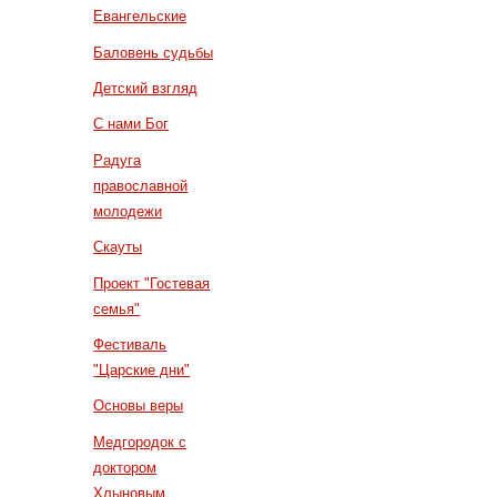
Евангельские
Баловень судьбы
Детский взгляд
С нами Бог
Радуга
православной
молодежи
Скауты
Проект "Гостевая
семья"
Фестиваль
"Царские дни"
Основы веры
Медгородок с
доктором
Хлыновым