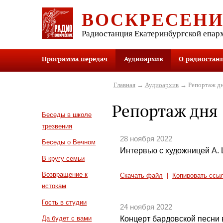
ВОСКРЕСЕН
Радиостанция Екатеринбургской епар
Программа передач
Аудиоархив
О радиостан
Главная
→
Аудиоархив
→ Репортаж д
Репортаж дня
Беседы в школе
трезвения
28 ноября 2022
Беседы о Вечном
Интервью с художницей А.
В кругу семьи
Возвращение к
Скачать файл
|
Копировать ссы
истокам
Гость в студии
24 ноября 2022
Концерт бардовской песни 
Да будет с вами