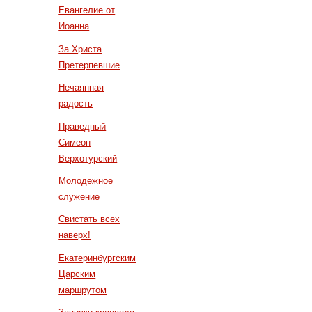
Евангелие от
Иоанна
За Христа
Претерпевшие
Нечаянная
радость
Праведный
Симеон
Верхотурский
Молодежное
служение
Свистать всех
наверх!
Екатеринбургским
Царским
маршрутом