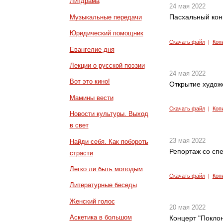
Литдрама
24 мая 2022
Пасхальный кон
Музыкальные передачи
Юридический помощник
Скачать файл
|
Коп
Евангелие дня
Лекции о русской поэзии
24 мая 2022
Вот это кино!
Открытие худож
Мамины вести
Скачать файл
|
Коп
Новости культуры. Выход
в свет
23 мая 2022
Найди себя. Как побороть
Репортаж со сп
страсти
Легко ли быть молодым
Скачать файл
|
Коп
Литературные беседы
Женский голос
20 мая 2022
Аскетика в большом
Концерт "Покло