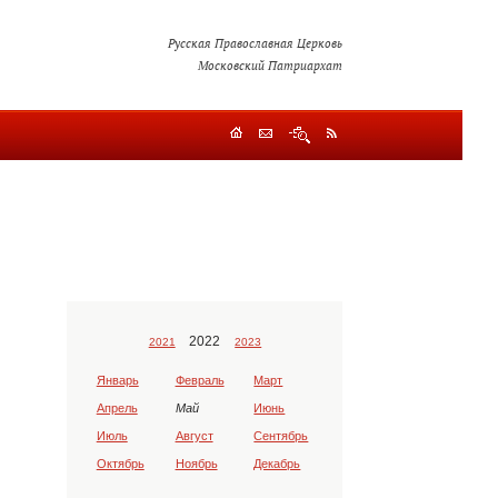
Русская Православная Церковь
Московский Патриархат
2022
2021
2023
Январь
Февраль
Март
Апрель
Май
Июнь
Июль
Август
Сентябрь
Октябрь
Ноябрь
Декабрь