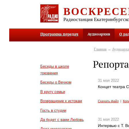
ВОСКРЕСЕ
Радиостанция Екатеринбургск
Программа передач
Аудиоархив
О ра
Главная
→
Аудиоарх
Репорта
Беседы в школе
трезвения
31 мая 2022
Беседы о Вечном
Концет театра 
В кругу семьи
Возвращение к истокам
Скачать файл
|
Коп
Гость в студии
31 мая 2022
Да будет с вами Любовь
Интервью с Т. 
Дела милосердия