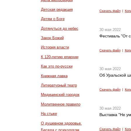
Детская редакция
Скачать файл
|
Коп
Детям о Боге
Дотянуться до небес
30 мая 2022
Фестиваль "От с
Закон Божий
История власти
Скачать файл
|
Коп
К 120-летию епархии
Как это по-русски
30 мая 2022
Об Уральской ш
Книжная лавка
Литературный театр
Скачать файл
|
Коп
Медицинский городок
Молитвенное правило
30 мая 2022
На стыке
Выставка "Не у
О душевном здоровье.
Скачать файл
|
Коп
Беседа с психологом