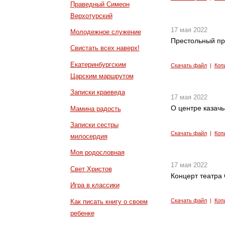
Праведный Симеон
Верхотурский
17 мая 2022
Молодежное служение
Престольный пр
Свистать всех наверх!
Екатеринбургским
Скачать файл
|
Коп
Царским маршрутом
Записки краеведа
17 мая 2022
О центре казачь
Мамина радость
Записки сестры
Скачать файл
|
Коп
милосердия
Моя родословная
17 мая 2022
Свет Христов
Концерт театра
Игра в классики
Скачать файл
|
Коп
Как писать книгу о своем
ребенке