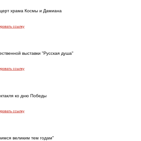
церт храма Космы и Дамиана
ировать ссылку
ественной выставки "Русская душа"
ировать ссылку
ектакля ко дню Победы
ировать ссылку
нимся великим тем годам"