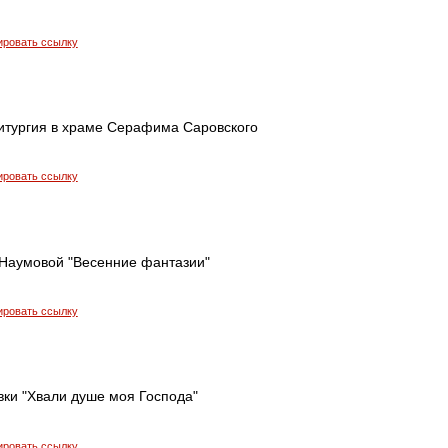
ировать ссылку
итургия в храме Серафима Саровского
ировать ссылку
Наумовой "Весенние фантазии"
ировать ссылку
вки "Хвали душе моя Господа"
ировать ссылку