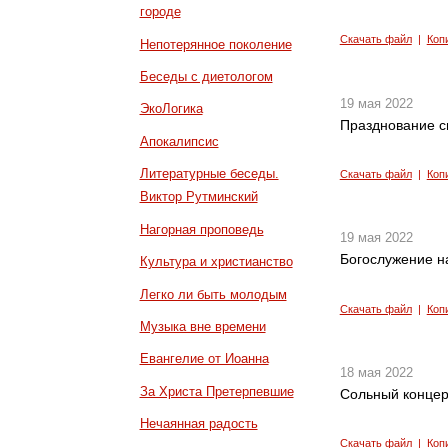
городе
Скачать файл
|
Коп
Непотерянное поколение
Беседы с диетологом
19 мая 2022
ЭкоЛогика
Празднование с
Апокалипсис
Литературные беседы.
Скачать файл
|
Коп
Виктор Рутминский
Нагорная проповедь
19 мая 2022
Богослужение н
Культура и христианство
Легко ли быть молодым
Скачать файл
|
Коп
Музыка вне времени
Евангелие от Иоанна
18 мая 2022
За Христа Претерпевшие
Сольный концер
Нечаянная радость
Скачать файл
|
Коп