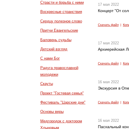
Страсти и борьба с ними
17 мая 2022
Концерт "От сол
Воскресные странствия
Сердцу полезное слово
Скачать файл
|
Коп
Притчи Евангельские
Баловень судьбы
17 мая 2022
Детский взгляд
Архиерейская Л
С нами Бог
Скачать файл
|
Коп
Радуга православной
молодежи
16 мая 2022
Скауты
Экскурсия в Опе
Проект "Гостевая семья"
Фестиваль "Царские дни"
Скачать файл
|
Коп
Основы веры
16 мая 2022
Медгородок с доктором
Пасхальный кон
Хлыновым