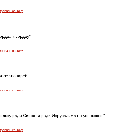
ировать ссылку
ердца к сердцу"
ировать ссылку
коле звонарей
ировать ссылку
молкну ради Сиона, и ради Иерусалима не успокоюсь"
ировать ссылку