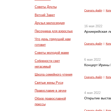
Советы Доулы
Скачать файл
|
Коп
Ветхий Завет
Друзья милосердия
16 мая 2022
Песочница для взрослых
Архиерейская л
Что день грядущий нам
Скачать файл
|
Коп
готовит
Советы молодой маме
6 мая 2022
Соборности свет
Концерт Ирины 
негасимый
Школа семейного чтения
Скачать файл
|
Коп
Святые жены Руси
Православие в звуке
4 мая 2022
Открытие выста
Обзор православной
прессы
Скачать файл
|
Коп