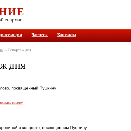
НИЕ
ой епархии
диостанции
Частоты
Контакты
ив
→ Репортаж дня
ж дня
Слово, посвященный Пушкину
ировать ссылку
Ворониной о концерте, посвященном Пушкину